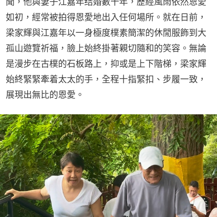
聞，他與妻子江嘉年结婚數十年，歷經風雨依然恩愛
如初，經常被拍得恩愛地出入任何場所。就在日前，
梁家輝與江嘉年以一身極度樸素簡潔的休閒服飾到大
孤山遊覽祈福，臉上始終掛著親切隨和的笑容。無論
是漫步在古樸的石板路上，抑或是上下階梯，梁家輝
始終緊緊牽着太太的手，全程十指緊扣、步履一致，
展現出無比的恩愛。