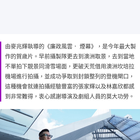
由麥兆輝執導的《廉政風雲． 煙幕》，是今年最大製
作的賀歲片。早前攝製隊更去到澳洲取景，去到當地
不單拍下靚景同滑雪場面，更破天荒借用澳洲坎培拉
機場進行拍攝，並成功爭取到封鎖整列的登機閘口，
這種機會就連拍攝經驗豐富的張家輝以及林嘉欣都感
到非常難得，衷心感謝導演及劇組人員的莫大功勞。