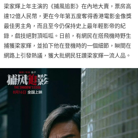
梁家輝上年主演的《捕風追影》在內地大賣，票房高
達12億人民幣，更在今年第五度奪得香港電影金像獎
最佳男主角，而且至今仍保持史上最年輕影帝的紀
錄，戲技絕對頂呱呱。日前，有網民在搭飛機時野生
捕獲梁家輝，並拍下他在登機時的一個細節，瞬間在
網路上引發熱議，獲大批網民狂讚梁家輝一流人品。