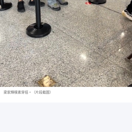
梁家輝樸素穿搭。（片段截圖）