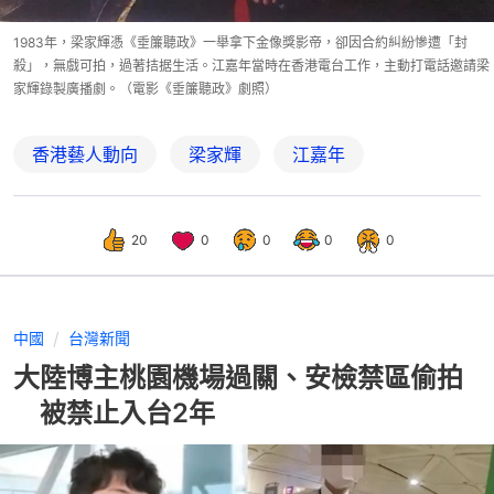
1983年，梁家輝憑《垂簾聽政》一舉拿下金像獎影帝，卻因合約糾紛慘遭「封
殺」，無戲可拍，過著拮据生活。江嘉年當時在香港電台工作，主動打電話邀請梁
家輝錄製廣播劇。（電影《垂簾聽政》劇照）
香港藝人動向
梁家輝
江嘉年
20
0
0
0
0
中國
台灣新聞
大陸博主桃園機場過關、安檢禁區偷拍
被禁止入台2年