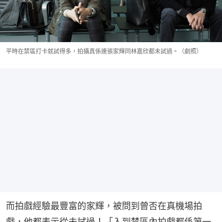
平時在禁區打卡就試得多，拍攝真係連張家輝同林嘉欣都未試過。（劇照）
而拍戲經驗最豐富的家輝，被問到曾否在真機場拍
戲，他都表示從未試過！「入到禁區內拍戲都係第一