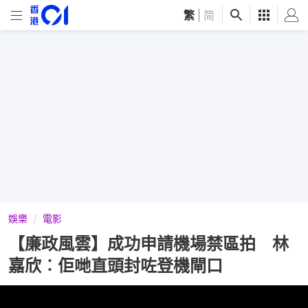
繁
|
简
娛樂
電影
【廉政風雲】成功申請機場禁區拍 林
嘉欣︰佢哋直頭封咗登機閘口