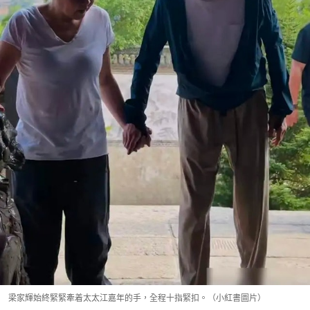
梁家輝始終緊緊牽着太太江嘉年的手，全程十指緊扣。（小紅書圖片）