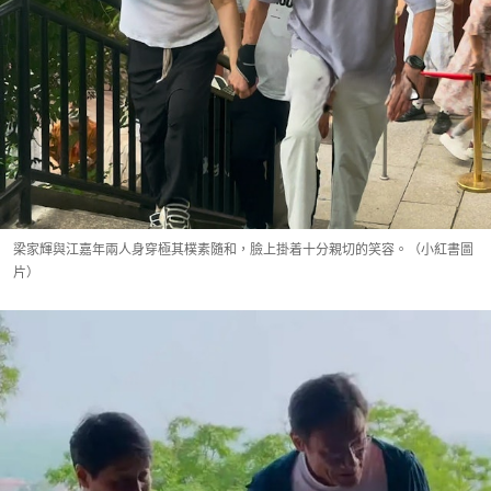
梁家輝與江嘉年兩人身穿極其樸素隨和，臉上掛着十分親切的笑容。（小紅書圖
片）