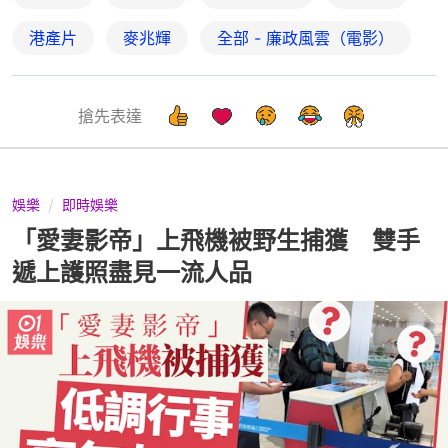
港產片
麥兆輝
全部 - 廉政風雲（電影）
搶先表達
娛樂
即時娛樂
「愛妻影帝」上飛機被野生捕獲 雙手
遞上護照盡見一流人品