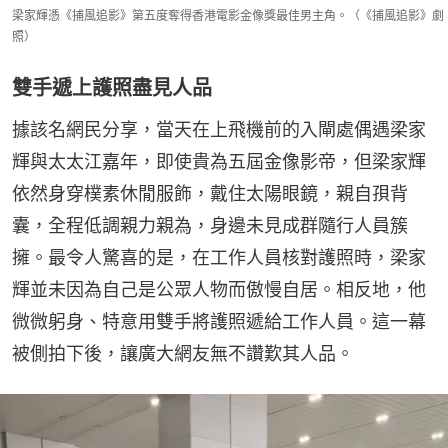
梁家輝憑《捕風追影》第五度奪得香港電影金像獎最佳男主角。（《捕風追影》劇
照）
雙手遞上護照盡見人品
據該名網民分享，當天在上飛機前的入閘處偶遇梁家
輝與太太江嘉年，即使貴為五屆金像影帝，但梁家輝
依然身穿樸素休閒服飾，戴住太陽眼鏡，親自孭背
囊，全程低調親力親為，身邊未見成群隨行人員簇
擁。最令人驚喜的是，在工作人員核對護照時，梁家
輝並未因為自己是公眾人物而傲慢自居。相反地，他
微微躬身、特意用雙手將護照遞給工作人員。這一幕
被側拍下後，讓廣大網友無不讚歎其人品。