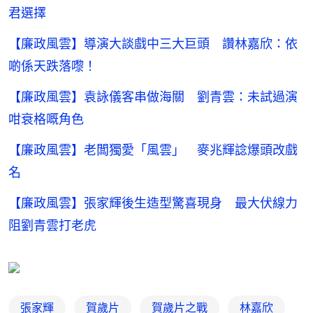
君選擇
【廉政風雲】導演大談戲中三大巨頭 讚林嘉欣：依
啲係天跌落嚟！
【廉政風雲】袁詠儀客串做海關 劉青雲：未試過演
咁衰格嘅角色
【廉政風雲】老闆獨愛「風雲」 麥兆輝諗爆頭改戲
名
【廉政風雲】張家輝後生造型驚喜現身 最大伏線力
阻劉青雲打老虎
張家輝
賀歲片
賀歲片之戰
林嘉欣