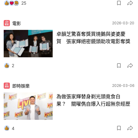
25
電影
2026-03-20
卓韻芝驚喜奪獎買燒鵝與婆婆慶
賀 張家輝絕密鏡頭助攻電影奪獎
2
即時娛樂
2026-03-06
為做張家輝替身剃光頭竟食白
果？ 關曜儁自爆入行超無奈經歷
4