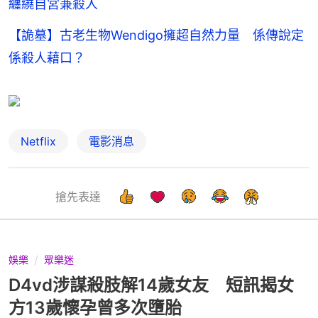
纏繞自宮兼殺人
【詭墓】古老生物Wendigo擁超自然力量 係傳說定
係殺人藉口？
Netflix
電影消息
搶先表達
娛樂
眾樂迷
D4vd涉謀殺肢解14歲女友 短訊揭女
方13歲懷孕曾多次墮胎