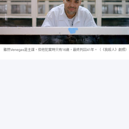
雖然Venegas是主謀，但他犯案時只有16歲，最終判囚41年。（《我殺人》劇照）