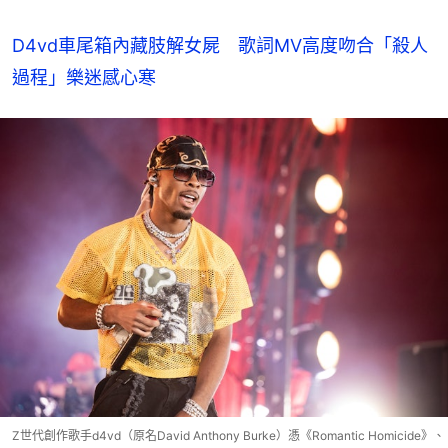
D4vd車尾箱內藏肢解女屍　歌詞MV高度吻合「殺人
過程」樂迷感心寒
Z世代創作歌手d4vd（原名David Anthony Burke）憑《Romantic Homicide》、