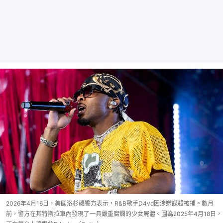
2026年4月16日，美國洛杉磯警方表示，R&B歌手D4vd因涉嫌謀殺被捕。數月
前，警方在其特斯拉車內發現了一具嚴重腐爛的少女屍體。圖為2025年4月18日，