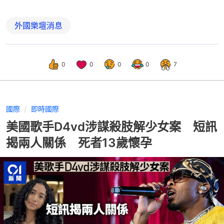
外國樂壇消息
0
0
0
0
7
國際
即時國際
美國歌手D4vd涉謀殺肢解少女案 短訊
揭兩人關係 死者13歲懷孕