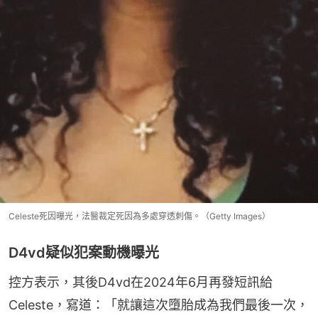
Celeste死因曝光，法醫裁定死因為多處穿透刺傷。（Getty Images）
D4vd疑似犯案動機曝光
控方表示，其後D4vd在2024年6月再發短訊給
Celeste，寫道：「就讓這次墮胎成為我們最後一次，