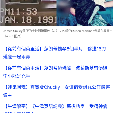
James Smiley住所的十被倒轉擺放（左）；20歲的Ruben Martinez倒斃在客廳。
（A + E 圖片）
【從前有個荷里活】莎朗蒂懷孕8個半月 慘遭16刀
殘殺一屍兩命
【從前有個荷里活】莎朗蒂遭殘殺 波蘭斯基曾懷疑
李小龍是兇手
【娃鬼回魂】真實版Chucky 女傭借受詛咒公仔殺害
僱主
【牛津解密】《牛津英語詞典》幕後功臣 受精神病