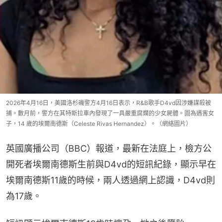
2026年4月16日，美國洛杉磯警方4月16日表示，R&B歌手D4vd因涉嫌謀殺被
捕。數月前，警方在其特斯拉車內發現了一具嚴重腐爛的少女屍體。圖為遇害女
子，14 歲的埃爾南德斯（Celeste Rivas Hernandez）。（網絡圖片）
英國廣播公司（BBC）報道，最新在法庭上，檢方公
開死者埃爾南德斯生前與D4vd的短訊紀錄，顯示早在
埃爾南德斯11歲的時候，兩人透過網上認識，D4vd則
為17歲。