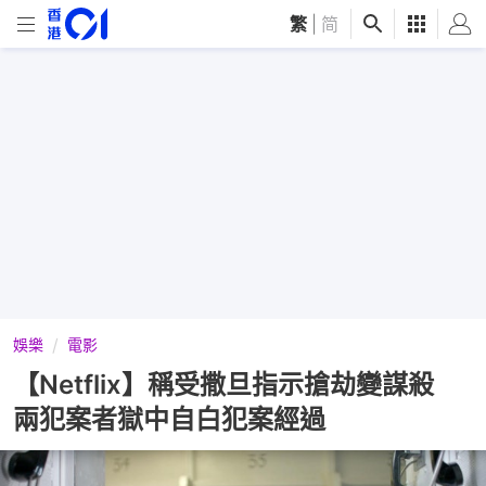
繁
|
简
娛樂
電影
【Netflix】稱受撒旦指示搶劫變謀殺
兩犯案者獄中自白犯案經過