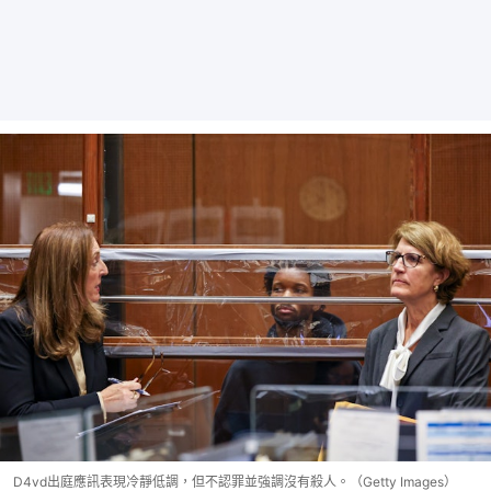
D4vd出庭應訊表現冷靜低調，但不認罪並強調沒有殺人。（Getty Images）