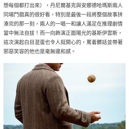
想每個都打出來），丹尼爾基克與安娜德哈瑪斯兩人
同場鬥戲真的很好看，特別是最後一段將整個故事拼
湊完的那一刻，兩人的一唱一和讓人滿足在推理劇情
當中無法自拔！而一向飾演正面陽光的基斯伊雲斯，
這次演起白目混蛋也令人挺開心的，罵着髒話並帶著
邪惡笑容的他也是毫無違和感。