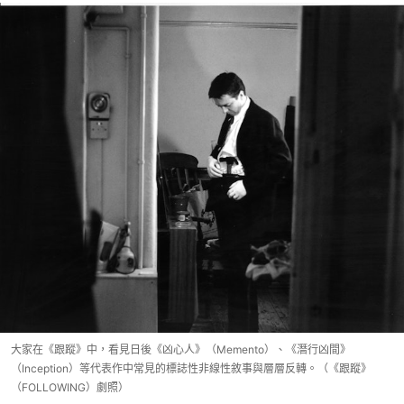
大家在《跟蹤》中，看見日後《凶心人》（Memento）、《潛行凶間》
（Inception）等代表作中常見的標誌性非線性敘事與層層反轉。（《跟蹤》
（FOLLOWING）劇照）