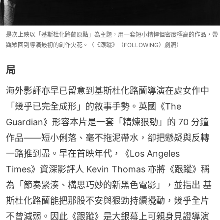
是次上映以「基斯杜化路蘭原點」為主題，用一套短小精悍但密度極高的作品，帶
觀眾回到導演最初的創作火花。（《跟蹤》（FOLLOWING）劇照）
局
海外影評亦早已留意到基斯杜化路蘭導演在處女作中
「幾乎已完全成形」的敘事手勢。英國《The 
Guardian》形容本片是一套「精煉狠勁」的 70 分鐘
作品——短小俐落、毫不拖泥帶水，卻把懸疑與反轉
一路推到盡。早在首映年代，《Los Angeles 
Times》資深影評人 Kevin Thomas 亦將《跟蹤》稱
為「節奏緊湊、構思巧妙的新黑色電影」，並指出 基
斯杜化路蘭能把那股不安與狠勁持續攪動，幾乎全片
不曾減弱。因此《跟蹤》是大銀幕上可親身見證導演