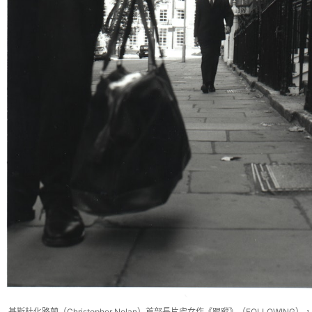
基斯杜化路蘭（Christopher Nolan）首部長片處女作《跟蹤》（FOLLOWING），