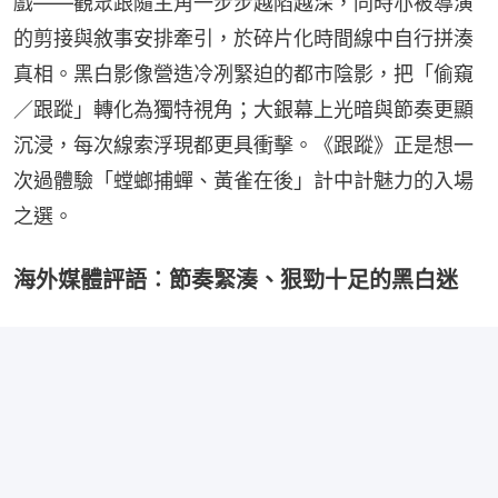
戲——觀眾跟隨主角一步步越陷越深，同時亦被導演
的剪接與敘事安排牽引，於碎片化時間線中自行拼湊
真相。黑白影像營造冷冽緊迫的都市陰影，把「偷窺
／跟蹤」轉化為獨特視角；大銀幕上光暗與節奏更顯
沉浸，每次線索浮現都更具衝擊。《跟蹤》正是想一
次過體驗「螳螂捕蟬、黃雀在後」計中計魅力的入場
之選。
海外媒體評語︰節奏緊湊、狠勁十足的黑白迷