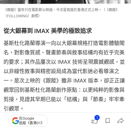
《跟蹤》當年只在電影節公映過，今次是首度於香港正式上映。（《跟蹤》
（FOLLOWING）劇照）
從大銀幕到 IMAX 美學的極致追求
基斯杜化路蘭導演一向以大銀幕規格打造電影體驗聞
名，對影像質感、聲畫節奏與敘事結構均有近乎完美
的要求；其作品屢次以 IMAX 技術呈現震撼觀感，並
以非線性敘事與精密設局成為當代影迷必看導演之
一。是次上映的《跟蹤》雖非 IMAX 版本，卻正正讓
觀眾回到基斯杜化路蘭創作原點：以更純粹的影像與
剪接，見證其早期已能以「結構」與「節奏」牢牢牽
引觀眾。
1
在Google
追蹤《香港01》
電影消息
Christopher Nolan