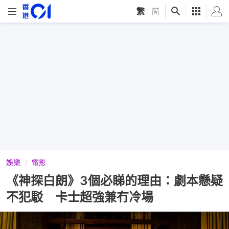
繁
|
简
娛樂
電影
《神探白朗》3個必睇的理由：劇本懸疑
不犯駁 卡士超強兼冇冷場