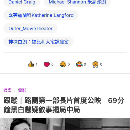
Daniel Craig
Michael Shannon 米高沙朗
嘉芙蓮蘭科Katherine Langford
Outer_MovieTheater
神探白朗：福比利大宅謀殺案
1
0
0
0
0
娛樂
電影
跟蹤｜路蘭第一部長片首度公映 69分
鐘黑白懸疑敘事揭局中局