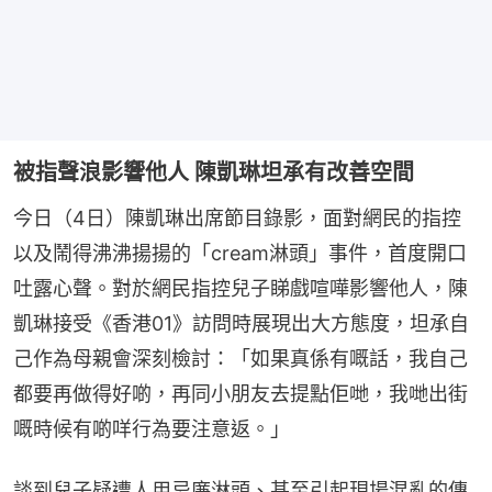
被指聲浪影響他人 陳凱琳坦承有改善空間
今日（4日）陳凱琳出席節目錄影，面對網民的指控
以及鬧得沸沸揚揚的「cream淋頭」事件，首度開口
吐露心聲。對於網民指控兒子睇戲喧嘩影響他人，陳
凱琳接受《香港01》訪問時展現出大方態度，坦承自
己作為母親會深刻檢討：「如果真係有嘅話，我自己
都要再做得好啲，再同小朋友去提點佢哋，我哋出街
嘅時候有啲咩行為要注意返。」
談到兒子疑遭人用忌廉淋頭、甚至引起現場混亂的傳