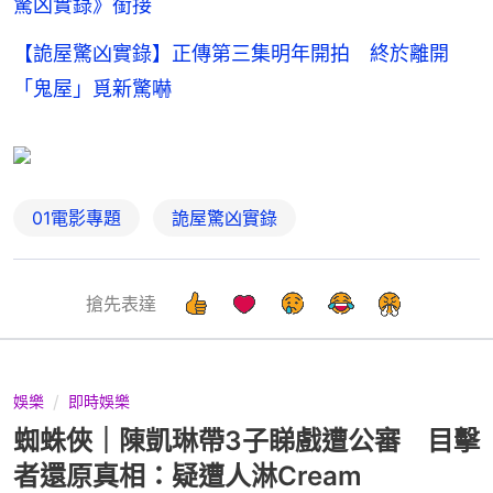
驚凶實錄》銜接
【詭屋驚凶實錄】正傳第三集明年開拍 終於離開
「鬼屋」覓新驚嚇
01電影專題
詭屋驚凶實錄
搶先表達
娛樂
即時娛樂
蜘蛛俠｜陳凱琳帶3子睇戲遭公審 目擊
者還原真相：疑遭人淋Cream