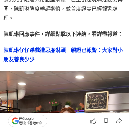
聞，陳凱琳態度轉趨審慎，並首度證實已經報警處
理。
陳凱琳回應事件，詳細點擊以下連結，看詳盡報道：
陳凱琳仔仔睇戲遭忌廉淋頭　親證已報警：大家對小
朋友善良少少
在Google
追蹤《香港01》