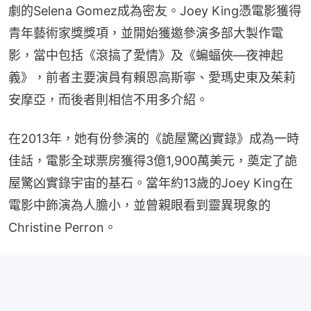
劇的Selena Gomez成為密友。Joey King憑電影獲得
青年藝術家獎獎項，並開始獲邀參演多部大製作電
影，當中包括《滾搞了愛情》及《蝙蝠俠—夜神起
義》，前者主要演員有賴恩高斯寧、愛瑪史東及茱莉
安摩亞，而後者則相信不用多介紹。
在2013年，她有份參演的《詭屋驚凶實錄》成為一時
佳話，電影全球票房獲得3億1,900萬美元，奠定了詭
屋驚凶實錄宇宙的基石。當年約13歲的Joey King在
電影中飾演為人膽小，並曾親眼看到靈異現象的
Christine Perron。