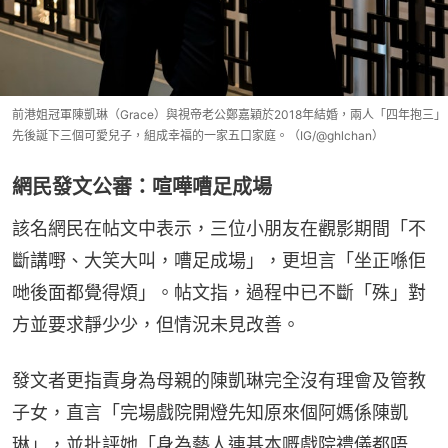
前港姐冠軍陳凱琳（Grace）與視帝老公鄭嘉穎於2018年結婚，兩人「四年抱三」
先後誕下三個可愛兒子，組成幸福的一家五口家庭。（IG/@ghlchan）
網民發文公審：喧嘩嘈足成場
該名網民在帖文中表示，三位小朋友在觀影期間「不
斷講嘢、大笑大叫，嘈足成場」，更坦言「坐正喺佢
哋後面都覺得煩」。帖文指，過程中已不斷「殊」對
方並要求靜少少，但情況未見改善。
發文者更指責身為母親的陳凱琳完全沒有理會及管教
子女，直言「完場戲院開燈先知原來個阿媽係陳凱
琳」，並批評她「身為藝人連基本嘅戲院禮儀都唔