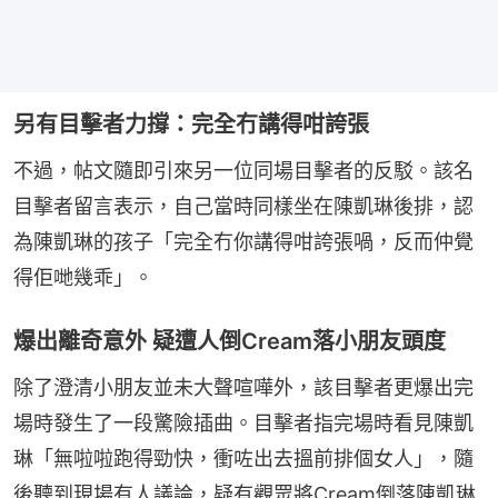
另有目擊者力撐：完全冇講得咁誇張
不過，帖文隨即引來另一位同場目擊者的反駁。該名
目擊者留言表示，自己當時同樣坐在陳凱琳後排，認
為陳凱琳的孩子「完全冇你講得咁誇張喎，反而仲覺
得佢哋幾乖」。
爆出離奇意外 疑遭人倒Cream落小朋友頭度
除了澄清小朋友並未大聲喧嘩外，該目擊者更爆出完
場時發生了一段驚險插曲。目擊者指完場時看見陳凱
琳「無啦啦跑得勁快，衝咗出去搵前排個女人」，隨
後聽到現場有人議論，疑有觀眾將Cream倒落陳凱琳