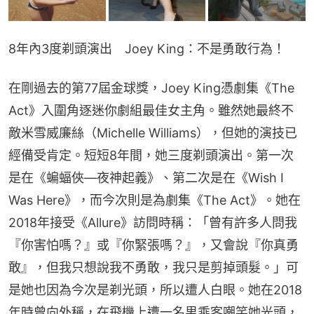
8年內3度剃頭演出　Joey King：不是勇敢行為！
在剛過去的第77屆金球獎，Joey King憑劇集《The 
Act》入圍角逐迷你劇組最佳女主角。雖然她最終不
敵米雪威廉絲（Michelle Williams），但她的演技已
經備受肯定。短短8年間，她三度剃頭演出。第一次
是在《蝙蝠俠—夜神起義》、第二次是在《Wish I 
Was Here》，而今次則是為劇集《The Act》。她在
2018年接受《Allure》訪問時稱：「曾有許多人問我
『你害怕嗎？』或『你緊張嗎？』，又會說『你真勇
敢』，但我只想說我不勇敢，我只是剪掉頭髮。」可
是她也因為今次是剃光頭，所以遭人白眼。她在2018
年時曾向外稱，在飛機上遭一名男乘客嘲笑她光頭，