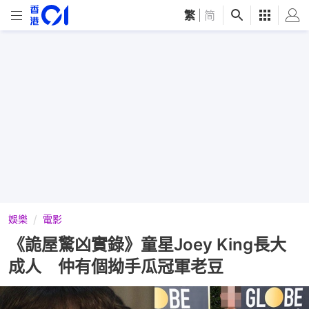
繁
|
简
娛樂
電影
《詭屋驚凶實錄》童星Joey King長大
成人 仲有個拗手瓜冠軍老豆