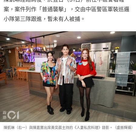
案，案件列作「普通襲擊」，交由中區警區軍裝巡邏
小隊第三隊跟進，暫未有人被捕。
陳凱琳（右一）與陳嘉寶出席黃奕晨主持的《人妻私房料理》錄影。（盧振輝攝）