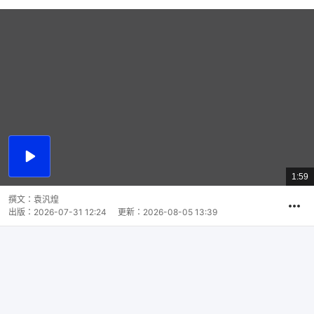
播
放
1:59
總
影
共
片
時
撰文：
袁汎煌
間
出版：
2026-07-31 12:24
更新：
2026-08-05 13:39