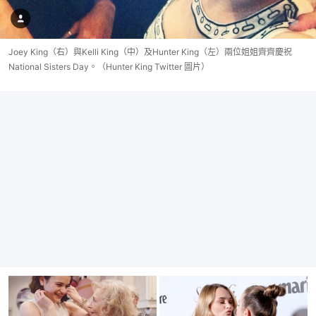
Joey King（右）與Kelli King（中）及Hunter King（左）兩位姐姐齊齊慶祝
National Sisters Day。（Hunter King Twitter 圖片）