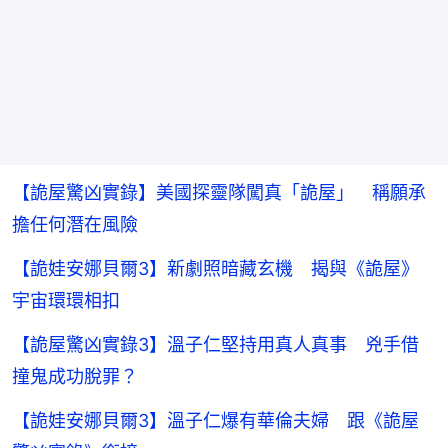
【詭屋驚凶實錄】美國探靈隊闖真「詭屋」 稱願承
擔任何潛在風險
【詭娃安娜貝爾3】新劇照暗藏玄機 揭與《詭屋》
宇宙環環相扣
【詭屋驚凶實錄3】溫子仁堅持用真人真事 兇手借
撞鬼成功脫罪？
【詭娃安娜貝爾3】溫子仁爆有華倫夫婦 跟《詭屋