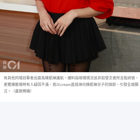
有其他同場目擊者出面為陳凱琳護航，爆料指現場情況並非如發文者所言般誇張，
更驚爆散場時有人疑因不滿，竟以cream直接淋向陳凱琳兒子的頭部，引發全城關
注。（盧振輝攝）