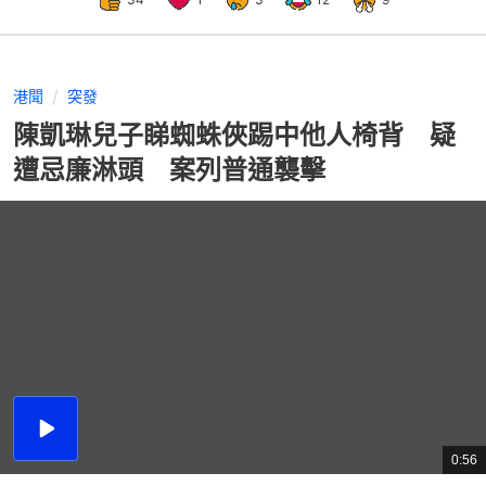
港聞
突發
陳凱琳兒子睇蜘蛛俠踢中他人椅背 疑
遭忌廉淋頭 案列普通襲擊
播
放
0:56
總
影
共
片