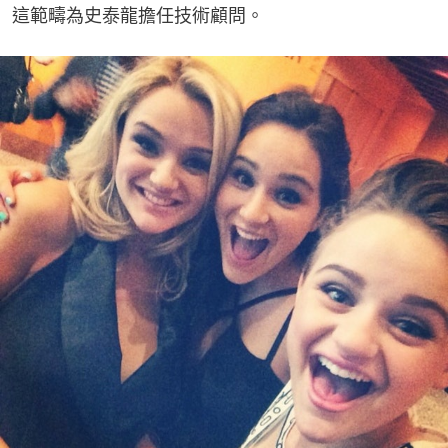
這範疇為史泰龍擔任技術顧問。