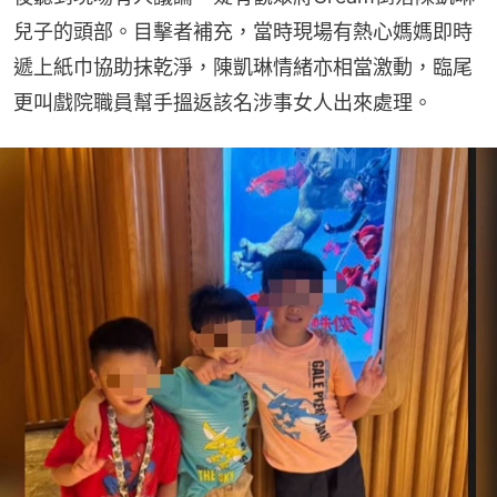
兒子的頭部。目擊者補充，當時現場有熱心媽媽即時
遞上紙巾協助抹乾淨，陳凱琳情緒亦相當激動，臨尾
更叫戲院職員幫手搵返該名涉事女人出來處理。