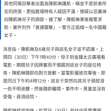
其他同場目擊者出面為陳凱琳護航，稱並不是前者所
言的誇張，更指散場時有人疑因不滿，懷疑以忌廉淋
向陳凱琳兒子的頭部。據了解，陳凱琳事後報警求
助，案件列作「普通襲擊」，警方正追緝一名中國籍
女子。
消息指，陳凱琳及6歲兒子與該名女子並不認識。上
周四（30日）下午1時40分，母子到金鐘太古廣場看
電影，期間兒子因興奮而不慎踢到該女子的座位椅
背，陳凱琳隨即向對方致歉。當電影播放完畢後、即
是同日下午約4時12分，該女子突然向其兒子頭部潑
一些不明液體，然後隨即離開。事件中，男童並沒有
受傷，毋須送院。
陳凱琳經諮詢後，於翌日（31日）前往中區警署報