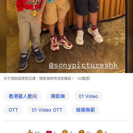
兒子頭部疑遭倒忌廉，陳凱琳即時求助職員！（IG截圖）
香港藝人動向
陳凱琳
01 Video
OTT
01‌ ‌Video‌ ‌OTT
娛樂無窮
34
1
3
12
9