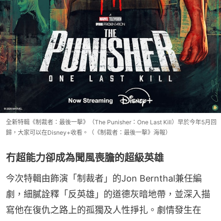
全新特輯《制裁者：最後一擊》（The Punisher：One Last Kill）早於今年5月回
歸，大家可以在Disney+收看。（《制裁者：最後一擊》海報）
冇超能力卻成為聞風喪膽的超級英雄
今次特輯由飾演「制裁者」的Jon Bernthal兼任編
劇，細膩詮釋「反英雄」的道德灰暗地帶，並深入描
寫他在復仇之路上的孤獨及人性掙扎。劇情發生在