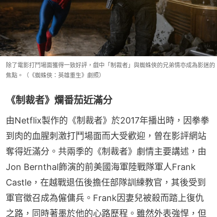
除了電影打鬥場面獲得一致好評，戲中「制裁者」與蜘蛛俠的兄弟情亦成為影迷的
焦點。（《蜘蛛俠：英雄重生》劇照）
《制裁者》爛番茄近滿分
由Netflix製作的《制裁者》於2017年播出時，因拳拳
到肉的血腥刺激打鬥場面而大受歡迎，曾在影評網站
奪得近滿分。共兩季的《制裁者》劇情主要講述，由
Jon Bernthal飾演的前美國海軍陸戰隊軍人Frank 
Castle，在越戰退伍後擔任部隊訓練教官，其後受到
軍官徵召成為僱傭兵。Frank因妻兒被殺而踏上復仇
之路，同時著墨於他的心路歷程。雖然外表強悍，但