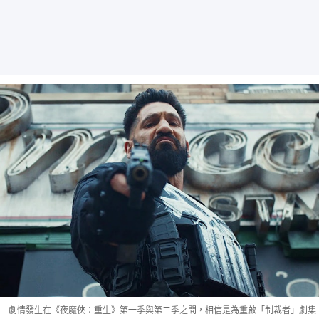
劇情發生在《夜魔俠：重生》第一季與第二季之間，相信是為重啟「制裁者」劇集