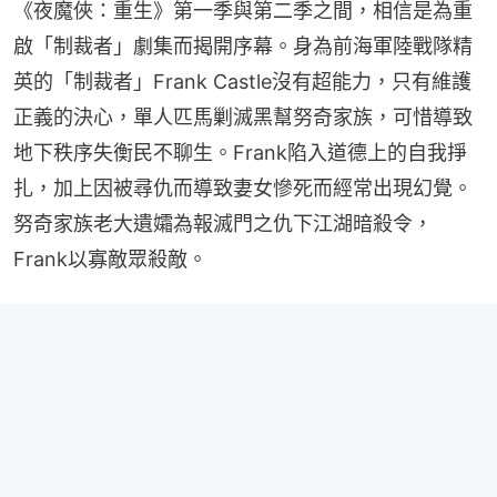
《夜魔俠：重生》第一季與第二季之間，相信是為重
啟「制裁者」劇集而揭開序幕。身為前海軍陸戰隊精
英的「制裁者」Frank Castle沒有超能力，只有維護
正義的決心，單人匹馬剿滅黑幫努奇家族，可惜導致
地下秩序失衡民不聊生。Frank陷入道德上的自我掙
扎，加上因被尋仇而導致妻女慘死而經常出現幻覺。
努奇家族老大遺孀為報滅門之仇下江湖暗殺令，
Frank以寡敵眾殺敵。