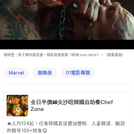
咖啡壺、原子筆秒變武器，精彩程度媲美《殺神John Wick》。（劇集畫面）
Marvel
蜘蛛俠
01電影專題