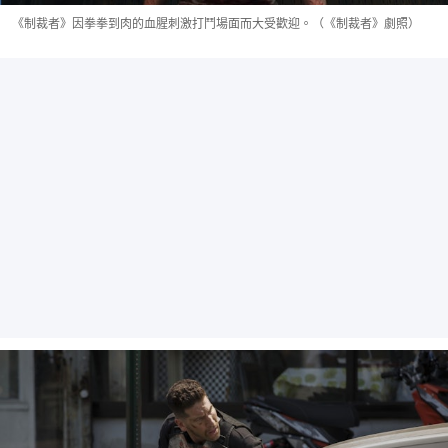
《制裁者》因拳拳到肉的血腥刺激打鬥場面而大受歡迎。（《制裁者》劇照）