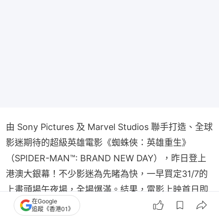
由 Sony Pictures 及 Marvel Studios 聯手打造、全球
影迷期待的超級英雄電影《蜘蛛俠：英雄重生》
（SPIDER-MAN™: BRAND NEW DAY），昨日登上
港澳大銀幕！不少影迷為先睹為快，一早買定31/7的
上畫頭場午夜場，全場爆滿。結果，電影上映首日即
在Google
以無敵之姿席捲全港澳戲院，勁收810萬票房！
追蹤《香港01》