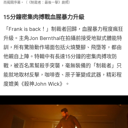
而揭開序幕。（《制裁者：最後一擊》劇照）
15分鐘密集肉搏戰血腥暴力升級
「Frank is back！」制裁者回歸，血腥暴力程度瘋狂
升級。主角Jon Bernthal在拍攝前接受地獄式體能特
訓，所有驚險動作場面包括火燒雙腳、飛墮等，都由
他親自上陣。特輯中有長達15分鐘的密集肉搏攻防
戰，被百名黑幫殺手突襲，毫無裝備的「制裁者」只
能就地取材反擊，咖啡壺、原子筆變成武器，精彩程
度媲美《殺神John Wick》。