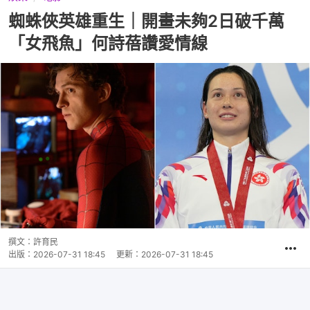
蜘蛛俠英雄重生｜開畫未夠2日破千萬
「女飛魚」何詩蓓讚愛情線
撰文：
許育民
出版：
2026-07-31 18:45
更新：
2026-07-31 18:45