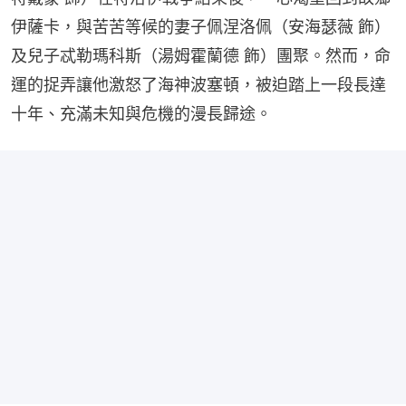
伊薩卡，與苦苦等候的妻子佩涅洛佩（安海瑟薇 飾）
及兒子忒勒瑪科斯（湯姆霍蘭德 飾）團聚。然而，命
運的捉弄讓他激怒了海神波塞頓，被迫踏上一段長達
十年、充滿未知與危機的漫長歸途。