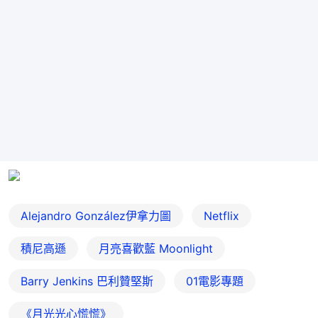
Alejandro González伊拿力圖
Netflix
積尼高遜
月亮喜歡藍 Moonlight
Barry Jenkins 巴利贊堅斯
01電影專題
《月光光心慌慌》