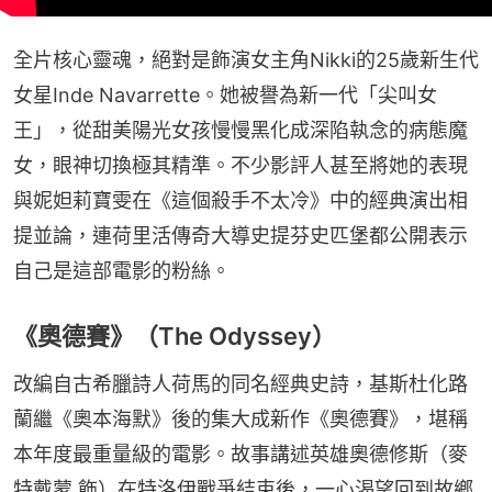
全片核心靈魂，絕對是飾演女主角Nikki的25歲新生代
女星Inde Navarrette。她被譽為新一代「尖叫女
王」，從甜美陽光女孩慢慢黑化成深陷執念的病態魔
女，眼神切換極其精準。不少影評人甚至將她的表現
與妮妲莉寶雯在《這個殺手不太冷》中的經典演出相
提並論，連荷里活傳奇大導史提芬史匹堡都公開表示
自己是這部電影的粉絲。
《奧德賽》（The Odyssey）
改編自古希臘詩人荷馬的同名經典史詩，基斯杜化路
蘭繼《奧本海默》後的集大成新作《奧德賽》，堪稱
本年度最重量級的電影。故事講述英雄奧德修斯（麥
特戴蒙 飾）在特洛伊戰爭結束後，一心渴望回到故鄉