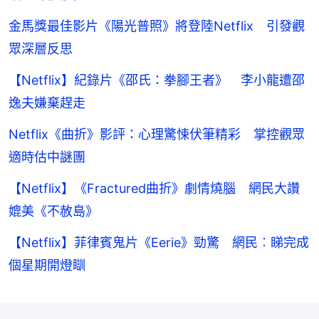
金馬獎最佳影片《陽光普照》將登陸Netflix 引發觀
眾深層反思
【Netflix】紀錄片《邵氏：拳腳王者》 李小龍遭邵
逸夫嫌棄趕走
Netflix《曲折》影評：心理驚悚伏筆精彩 掌控觀眾
適時估中謎團
【Netflix】《Fractured曲折》劇情燒腦 網民大讚
媲美《不赦島》
【Netflix】菲律賓鬼片《Eerie》勁驚 網民︰睇完成
個星期開燈瞓