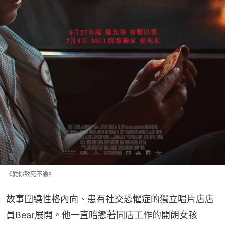
《愛你致死不渝》
故事圍繞性格內向、患有社交恐懼症的獨立唱片店店
員Bear展開。他一直暗戀著同店工作的開朗女孩