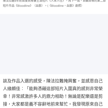
陳法拉繼8年前首度執導兼主演短片《人來人往》，再下一城，自編自導的第二部
短片作品《Bloodline》（血脈）。(《Bloodline，血脈》劇照）
談及作品入選的感受，陳法拉難掩興奮，並感恩自己
人緣頗佳︰「能夠憑藉這部短片入圍真的感到非常榮
幸！非常感激許多人的鼎力相助！無論是配樂還是剪
接，大家都是義不容辭地前來幫忙。我發現原來自己