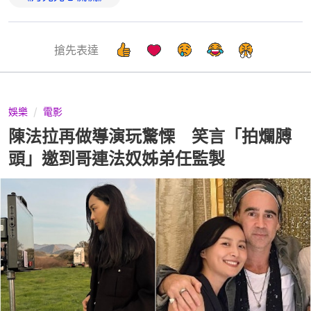
搶先表達
娛樂
電影
陳法拉再做導演玩驚慄 笑言「拍爛膊
頭」邀到哥連法奴姊弟任監製