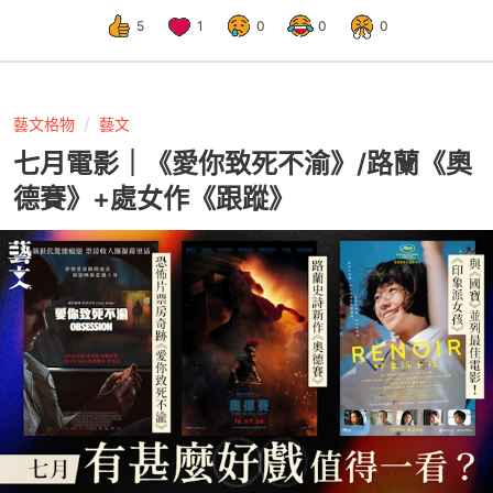
5
1
0
0
0
藝文格物
藝文
七月電影｜《愛你致死不渝》/路蘭《奧
德賽》+處女作《跟蹤》