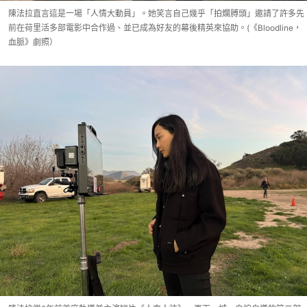
陳法拉直言這是一場「人情大動員」。她笑言自己幾乎「拍爛膊頭」邀請了許多先
前在荷里活多部電影中合作過、並已成為好友的幕後精英來協助。(《Bloodline，
血脈》劇照）