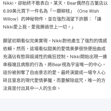
Nikki，卻始終不敢表白。某天，Bear偶然在古董店以
6.99美元買下一件名為「一願柳枝」（One Wish 
Willow）的神秘物件，並在強烈渴望下許願：「讓
Nikki愛上我，愛我勝過世上一切。」
願望初期看似完美實現，Nikki對他產生了強烈的情感
依賴。然而，這場看似甜美的愛情美夢很快便扭曲成
充滿佔有慾與毀滅性的瘋狂控制。Nikki開始出現一連
串極端且病態的行為，將Bear視為宇宙唯一的中心，
這份被剝奪了自由意志的愛，最終演變成一場令人心
碎且窒息的現代愛情夢魘，而要解除詛咒，唯一的方
法竟是付出其中一人的生命。