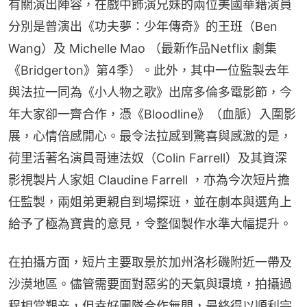
有關演出陣容，在戲中飾演兄妹的兩位美國華籍演員
分別是曾演出《功夫夢：少年傳奇》的王班（Ben 
Wang）及 Michelle Mao （最新作品Netflix 劇集
《Bridgerton》第4季）。此外，其中一位監製去年
與法拉一同為《小人物之歌》出席多倫多電影節，今
年大家卻一齊合作，憑《Bloodline》（血脈）入圍影
展，心情倍感開心。最令法拉感到驚喜與感激的是，
荷里活著名演員哥連法奴（Colin Farrell）及其資深
影視製片人家姐 Claudine Farrell ，亦為今次短片擔
任監製，兩姐弟更親自到場探班，並在劇本與選角上
給予了極為寶貴的意見，令整個製作水準大幅提升。
在拍攝方面，短片主要取景於加州洛杉磯附近一帶及
沙漠地區。儘管需要面對惡劣的天氣與環境，拍攝過
程相當艱辛，但幸好團隊合作無間，最終得以順利完