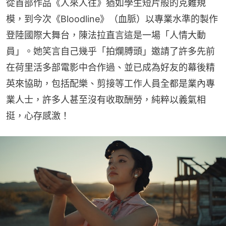
從首部作品《人來人往》猶如學生短片般的克難規
模，到今次《Bloodline》（血脈）以專業水準的製作
登陸國際大舞台，陳法拉直言這是一場「人情大動
員」。她笑言自己幾乎「拍爛膊頭」邀請了許多先前
在荷里活多部電影中合作過、並已成為好友的幕後精
英來協助，包括配樂、剪接等工作人員全都是業內專
業人士，許多人甚至沒有收取酬勞，純粹以義氣相
挺，心存感激！