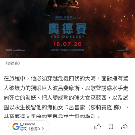
《奧德賽》
在旅程中，他必須穿越危機四伏的大海，面對擁有驚
人破壞力的獨眼巨人波吕斐摩斯、以歌聲誘惑水手走
向死亡的海妖、把人變成豬的強大女巫瑟西，以及試
圖以永生挽留他的海仙女卡呂普索（莎莉賽隆 飾），
甚至要深入黑暗的冥界尋求亡靈的指引。
在Google
追蹤《香港01》