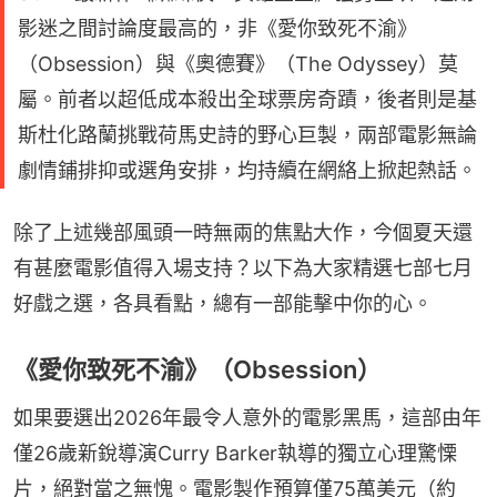
影迷之間討論度最高的，非《愛你致死不渝》
（Obsession）與《奧德賽》（The Odyssey）莫
屬。前者以超低成本殺出全球票房奇蹟，後者則是基
斯杜化路蘭挑戰荷馬史詩的野心巨製，兩部電影無論
劇情鋪排抑或選角安排，均持續在網絡上掀起熱話。
除了上述幾部風頭一時無兩的焦點大作，今個夏天還
有甚麼電影值得入場支持？以下為大家精選七部七月
好戲之選，各具看點，總有一部能擊中你的心。
《愛你致死不渝》（Obsession）
如果要選出2026年最令人意外的電影黑馬，這部由年
僅26歲新銳導演Curry Barker執導的獨立心理驚慄
片，絕對當之無愧。電影製作預算僅75萬美元（約