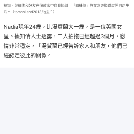
據知，與細佬和好友在倫敦家中自我隔離，「蜘蛛俠」與女友更順道展開同居生
活。（tomholland2013/ig圖片）
Nadia現年24歲，比湯賀蘭大一歲，是一位英國女
星。據知情人士透露，二人拍拖已經超過3個月，戀
情非常穩定，「湯賀蘭已經告訴家人和朋友，他們已
經認定彼此的關係。