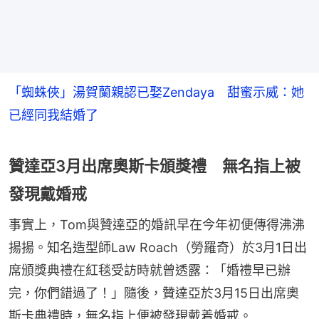
「蜘蛛俠」湯賀蘭親認已娶Zendaya 甜蜜示威：她
已經同我結婚了
贊達亞3月出席奧斯卡頒獎禮 無名指上被
發現戴婚戒
事實上，Tom與贊達亞的婚訊早在今年初便傳得沸沸
揚揚。知名造型師Law Roach（勞羅奇）於3月1日出
席頒獎典禮在紅毯受訪時就曾透露：「婚禮早已辦
完，你們錯過了！」隨後，贊達亞於3月15日出席奧
斯卡典禮時，無名指上便被發現戴着婚戒。