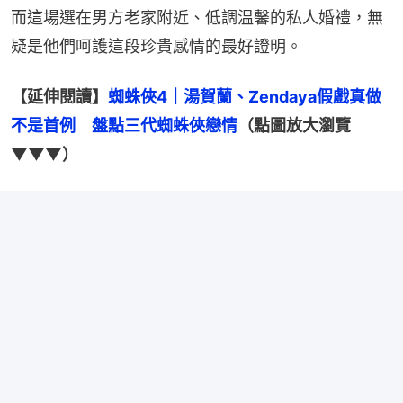
而這場選在男方老家附近、低調温馨的私人婚禮，無
疑是他們呵護這段珍貴感情的最好證明。
【延伸閱讀】
蜘蛛俠4｜湯賀蘭、Zendaya假戲真做
不是首例　盤點三代蜘蛛俠戀情
（點圖放大瀏覽
▼▼▼）