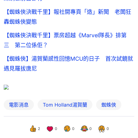
【蜘蛛俠決戰千里】報社開專頁「造」新聞 老闆狂
轟蜘蛛俠變態
【蜘蛛俠決戰千里】票房超越《Marvel隊長》排第
三 第二位係佢？
【蜘蛛俠】湯賀蘭感性回憶MCU的日子 首次試鏡就
遇見羅拔唐尼
電影消息
Tom Holland湯賀蘭
蜘蛛俠
2
0
0
0
0