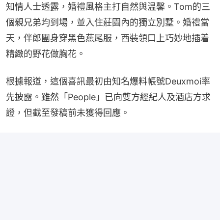
知情人士透露，婚禮風格主打自然與温馨。Tom的三
個親兄弟均到場，並入住莊園內的獨立別墅。婚禮當
天，伴郎團身穿黑色燕尾服，西裝領口上巧妙地插着
精緻的野花做胸花。
根據報道，這個喜訊最初由知名爆料帳號Deuxmoi率
先披露。雖然「People」已向雙方經紀人及酒店方求
證，但截至發稿前未獲得回應。