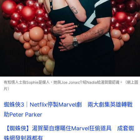
有知情人士指Sophie是媒人，她與Joe Jonas介紹Nadia給湯賀蘭認識。（網上圖
片）
蜘蛛俠3｜Netflix停製Marvel劇 兩大劇集英雄轉戰
助Peter Parker
【蜘蛛俠】湯賀蘭自爆瞞住Marvel狂偷道具 成套蜘
蛛網發射器都有