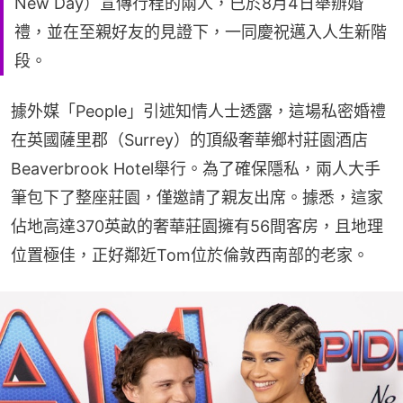
New Day）宣傳行程的兩人，已於8月4日舉辦婚
禮，並在至親好友的見證下，一同慶祝邁入人生新階
段。
據外媒「People」引述知情人士透露，這場私密婚禮
在英國薩里郡（Surrey）的頂級奢華鄉村莊園酒店
Beaverbrook Hotel舉行。為了確保隱私，兩人大手
筆包下了整座莊園，僅邀請了親友出席。據悉，這家
佔地高達370英畝的奢華莊園擁有56間客房，且地理
位置極佳，正好鄰近Tom位於倫敦西南部的老家。