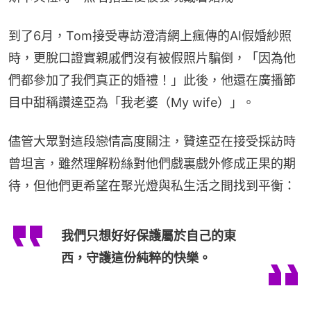
到了6月，Tom接受專訪澄清網上瘋傳的AI假婚紗照
時，更脫口證實親戚們沒有被假照片騙倒，「因為他
們都參加了我們真正的婚禮！」此後，他還在廣播節
目中甜稱讚達亞為「我老婆（My wife）」。
儘管大眾對這段戀情高度關注，贊達亞在接受採訪時
曾坦言，雖然理解粉絲對他們戲裏戲外修成正果的期
待，但他們更希望在聚光燈與私生活之間找到平衡：
我們只想好好保護屬於自己的東
西，守護這份純粹的快樂。