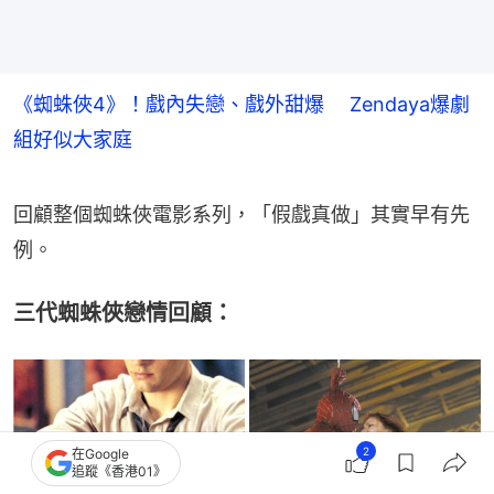
《蜘蛛俠4》！戲內失戀、戲外甜爆 Zendaya爆劇
組好似大家庭
回顧整個蜘蛛俠電影系列，「假戲真做」其實早有先
例。
三代蜘蛛俠戀情回顧：
2
在Google
追蹤《香港01》