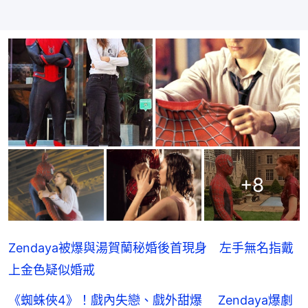
+
8
Zendaya被爆與湯賀蘭秘婚後首現身 左手無名指戴
上金色疑似婚戒
《蜘蛛俠4》！戲內失戀、戲外甜爆 Zendaya爆劇