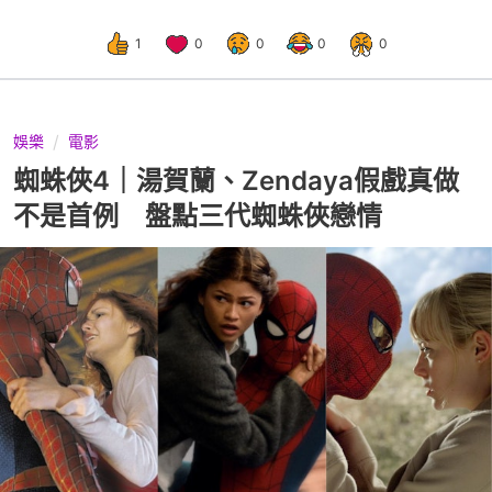
1
0
0
0
0
娛樂
電影
蜘蛛俠4｜湯賀蘭、Zendaya假戲真做
不是首例 盤點三代蜘蛛俠戀情