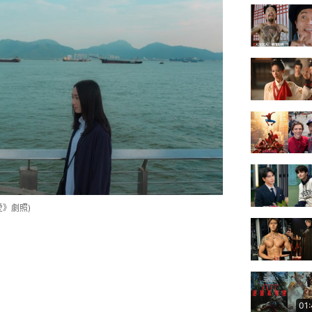
》劇照)
01