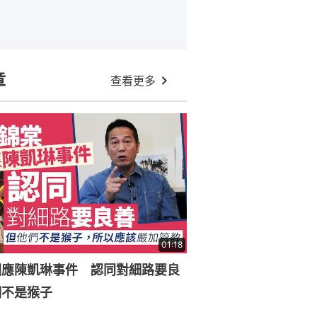
章
查看更多
01:18
回應陳凱琳事件 認同對細路要良
們不是猴子