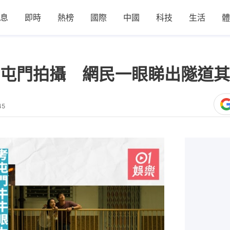
息
即時
熱榜
國際
中國
科技
生活
體
屯門拍攝 網民一眼睇出隧道其
45