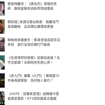
黎彼得離世｜《唐伯虎》演華府老
師 跟周星馳背詩踩界唔過電檢
御廷謠│吳謹言復出新劇 脫離宮鬥
直接翻枱 孟廷輝比魏瓔珞更狠
蜘蛛俠英雄重生｜導演澄清成家班沒
參與 真打呈現另類打鬥風格
《毛骨悚然的戀愛》邕聖祐是誰？名
字怎麼讀？全網為他失戀心疼！
《老九門》續集《九門》│陳偉霆10
年後再披軍裝 為何無人替代？
《HOPE：逆襲希望港》成韓國今夏
最賣座電影！BTS田柾國直言震撼
:43