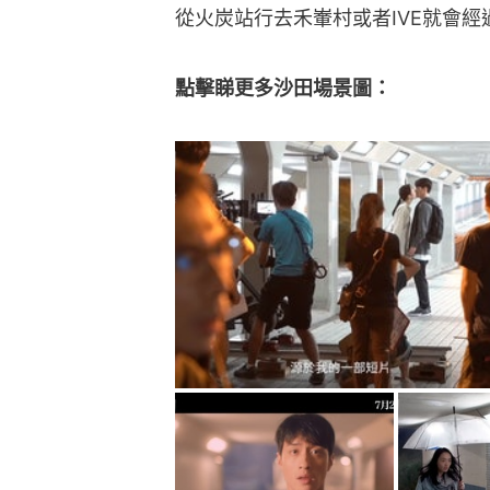
從火炭站行去禾輋村或者IVE就會經
點擊睇更多沙田場景圖：