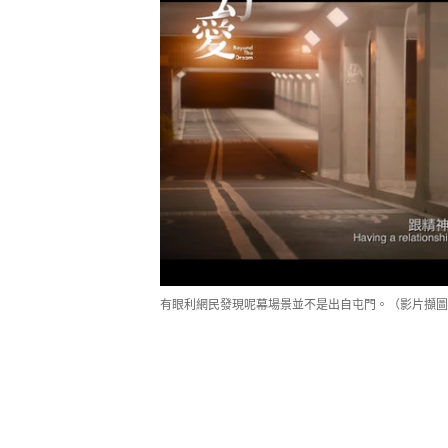
有眼利網民發現呢幕場景並不是出自屯門。（影片擷圖