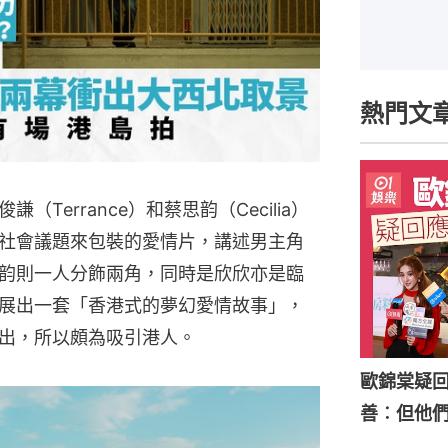
熱門文
Terrance）和蔡思韵（Cecilia）
社會議題來包裝的愛情片，講述男主角
韵則一人分飾兩角，同時是欣欣亦是臨
展出一套「香港式的夢幻愛情故事」，
出，所以頗為吸引港人。
歐錦棠疑
善︰但他