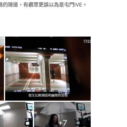
過的隧道，有觀眾更誤以為是屯門IVE。
+
7