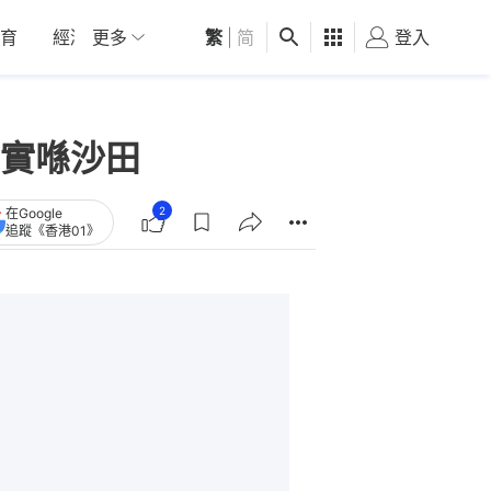
育
經濟
更多
01深圳
繁
觀點
|
简
健康
好食玩飛
登入
女
實喺沙田
2
在Google
追蹤《香港01》