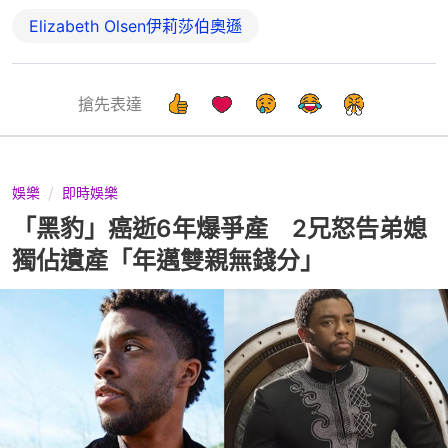
Elizabeth Olsen伊莉莎伯奧遜
搶先表達
娛樂
即時娛樂
「黑豹」癌逝6年爆爭產 2兄怒告弟媳
獨佔遺產「年邁雙親無錢分」