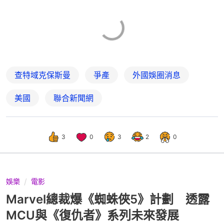
查特域克保斯曼
爭產
外國娛圈消息
美國
聯合新聞網
3
0
3
2
0
娛樂
電影
Marvel總裁爆《蜘蛛俠5》計劃 透露
MCU與《復仇者》系列未來發展