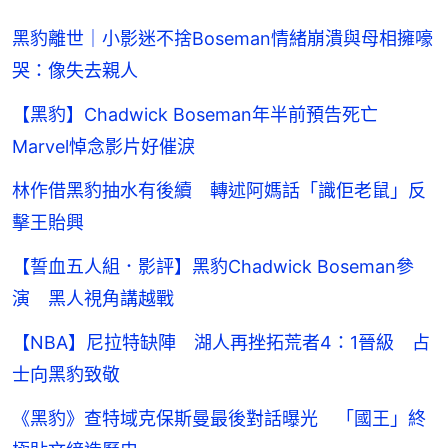
黑豹離世｜小影迷不捨Boseman情緒崩潰與母相擁嚎
哭：像失去親人
【黑豹】Chadwick Boseman年半前預告死亡
Marvel悼念影片好催淚
林作借黑豹抽水有後續 轉述阿媽話「識佢老鼠」反
擊王貽興
【誓血五人組．影評】黑豹Chadwick Boseman參
演 黑人視角講越戰
【NBA】尼拉特缺陣 湖人再挫拓荒者4：1晉級 占
士向黑豹致敬
《黑豹》查特域克保斯曼最後對話曝光 「國王」終