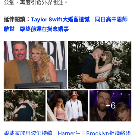
公堂，再度引發外界關注。
延伸閱讀：
Taylor Swift大婚留遺憾　同日高中恩師
離世　臨終前還在掛念婚事
+
6
碧咸家族風波仍持續 Harper生日Brooklyn拒聯絡恐