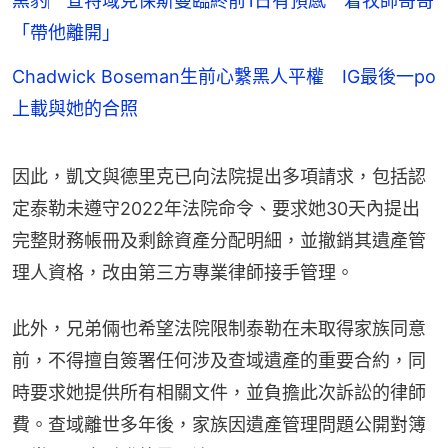
黑豹︳查特域克保斯曼臨終前1日有預感 着牧師哥哥
「帶他離開」
Chadwick Boseman生前心繫黑人平權 IG最後一po
上載與她的合照
因此，凱文與德里克已向法院提出多項請求，包括認
定泰勒未遵守2022年法院命令、要求她30天內提出
完整財務帳冊及剩餘資產分配明細，並撤銷其遺產管
理人資格，改由第三方專業律師接手管理。
此外，兄弟倆也希望法院限制泰勒在未取得家族同意
前，不得擅自簽署任何涉及查域遺產的重要合約，同
時要求她提供所有相關文件，並負擔此次訴訟的律師
費。查域離世多年後，家族因遺產管理問題公開對簿