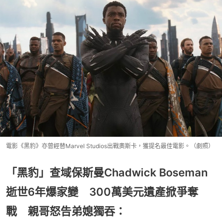
電影《黑豹》亦曾經替Marvel Studios出戰奧斯卡，獲提名最佳電影。（劇照）
「黑豹」查域保斯曼Chadwick Boseman
逝世6年爆家變 300萬美元遺產掀爭奪
戰 親哥怒告弟媳獨吞：