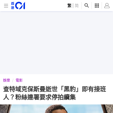
繁
|
简
娛樂
電影
查特域克保斯曼逝世「黑豹」即有接班
人？粉絲連署要求停拍續集