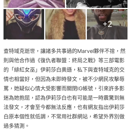
+
2
查特域克逝世，讓諸多共事過的Marvel夥伴不捨，然
則與他合作過《復仇者聯盟：終局之戰》等三部電影
的「緋紅女巫」伊莉莎白奧遜，私下與查特域克的交
情也相當好，但因為未即時發文，被不少網民攻擊辱
罵，她疑似心情大受影響而關閉IG帳號，引來許多影
迷為她抱屈，認為伊莉莎白也有可能是一時震驚到無
法發文，才會至今都無法反應，也有網友指出伊莉莎
白原本個性就低調，不常用社群網站，希望外界別做
過多猜測。