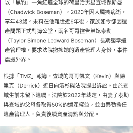
以「黑豹」一角紅遍全球的荷里活男星查域保斯曼
（Chadwick Boseman），2020年因大腸癌病逝，
享年43歲。未料在他離世近6年後，家族如今卻因遺
產問題正式對簿公堂，兩名哥哥控告弟媳泰勒
（Taylor Simone Ledward Boseman）長期獨掌遺
產管理權，要求法院撤換她的遺產管理人身份，事件
震撼外界。
根據「TMZ」報導，查域的哥哥凱文（Kevin）與德
里克（Derrick）近日向洛杉磯法院提出訴訟。由於查
域生前未留下遺囑，法院於2022年裁定，由妻子泰勒
與查域的父母各取得50%的遺產權益，並由泰勒擔任
遺產管理人，負責後續資產清點與分配。