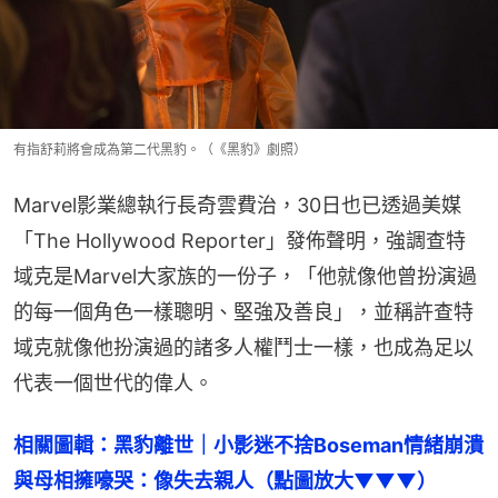
有指舒莉將會成為第二代黑豹。（《黑豹》劇照）
Marvel影業總執行長奇雲費治，30日也已透過美媒
「The Hollywood Reporter」發佈聲明，強調查特
域克是Marvel大家族的一份子，「他就像他曾扮演過
的每一個角色一樣聰明、堅強及善良」，並稱許查特
域克就像他扮演過的諸多人權鬥士一樣，也成為足以
代表一個世代的偉人。
相關圖輯：黑豹離世｜小影迷不捨Boseman情緒崩潰
與母相擁嚎哭：像失去親人（點圖放大▼▼▼）