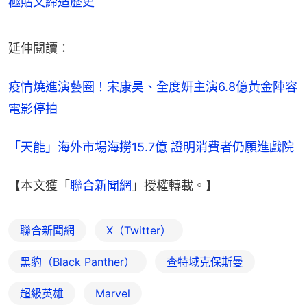
極貼文締造歷史
延伸閱讀：
疫情燒進演藝圈！宋康昊、全度妍主演6.8億黃金陣容
電影停拍
「天能」海外市場海撈15.7億 證明消費者仍願進戲院
【本文獲「
聯合新聞網
」授權轉載。】
聯合新聞網
X（Twitter）
黑豹（Black Panther）
查特域克保斯曼
超級英雄
Marvel