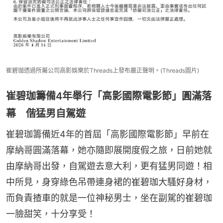
崔碧珈透過所屬公司高影娛樂於Threads上發布嚴正聲明。(Threads圖片)
崔碧珈籌備4年舉行「高影國際電影節」圓滿落
幕 偕猛男自駕遊
崔碧珈籌備近4年的首屆「高影國際電影節」早前在
摩納哥圓滿落幕，她亦隨即展開度假之旅，日前她就
由摩納哥出發，自駕遊去意大利，更有猛男同遊！相
中所見，身穿綠色吊帶連身裙的崔碧珈大騷好身材，
而負責揸車的就是一位神秘男士，坐在副駕的崔碧珈
一臉甜笑，十分享受！