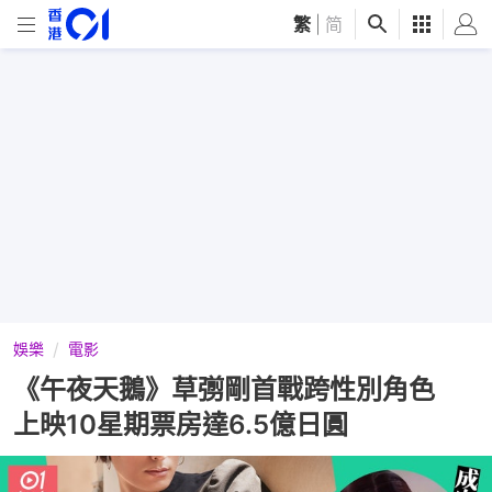
繁
|
简
娛樂
電影
《午夜天鵝》草彅剛首戰跨性別角色
上映10星期票房達6.5億日圓