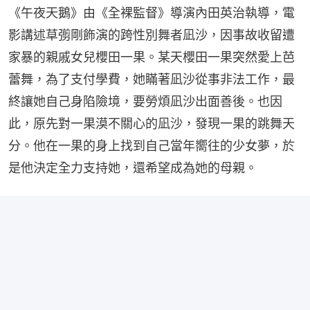
《午夜天鵝》由《全裸監督》導演內田英治執導，電
影講述草彅剛飾演的跨性別舞者凪沙，因事故收留遭
家暴的親戚女兒櫻田一果。某天櫻田一果突然愛上芭
蕾舞，為了支付學費，她瞞著凪沙從事非法工作，最
終讓她自己身陷險境，要勞煩凪沙出面善後。也因
此，原先對一果漠不關心的凪沙，發現一果的跳舞天
分。他在一果的身上找到自己當年嚮往的少女夢，於
是他決定全力支持她，還希望成為她的母親。