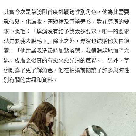
其實今次是草彅剛首度挑戰跨性別角色，他為此需要
戴假髮、化濃妝、穿短裙及芭蕾舞衫，還在導演的要
求下脫毛：「導演沒有給予我太多要求，唯一的要求
就是要我去脫毛。」除此之外，導演也送贈他美白錦
囊：「他建議我洗澡時加點浴鹽，我很聽話地加了六
匙，皮膚之後真的有愈來愈光滑的感覺。」另外，草
彅剛為了更了解角色，他在拍攝前閱讀了許多與跨性
別有關的書籍和資料。