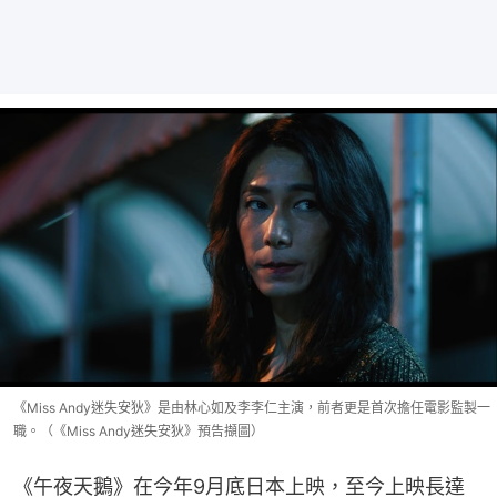
《Miss Andy迷失安狄》是由林心如及李李仁主演，前者更是首次擔任電影監製一
職。（《Miss Andy迷失安狄》預告擷圖）
《午夜天鵝》在今年9月底日本上映，至今上映長達