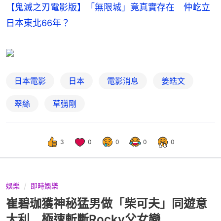
【鬼滅之刃電影版】「無限城」竟真實存在 仲屹立
日本東北66年？
日本電影
日本
電影消息
姜皓文
翠絲
草彅剛
3
0
0
0
0
娛樂
即時娛樂
崔碧珈獲神秘猛男做「柴可夫」同遊意
大利 極速斬斷Rocky父女戀