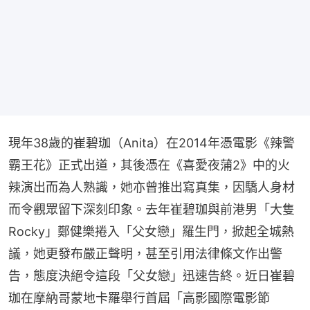
現年38歲的崔碧珈（Anita）在2014年憑電影《辣警
霸王花》正式出道，其後憑在《喜愛夜蒲2》中的火
辣演出而為人熟識，她亦曾推出寫真集，因驕人身材
而令觀眾留下深刻印象。去年崔碧珈與前港男「大隻
Rocky」鄭健樂捲入「父女戀」羅生門，掀起全城熱
議，她更發布嚴正聲明，甚至引用法律條文作出警
告，態度決絕令這段「父女戀」迅速告終。近日崔碧
珈在摩納哥蒙地卡羅舉行首屆「高影國際電影節