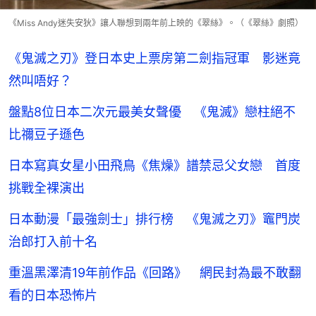
《Miss Andy迷失安狄》讓人聯想到兩年前上映的《翠絲》。（《翠絲》劇照）
《鬼滅之刃》登日本史上票房第二劍指冠軍 影迷竟
然叫唔好？
盤點8位日本二次元最美女聲優 《鬼滅》戀柱絕不
比禰豆子遜色
日本寫真女星小田飛鳥《焦燥》譜禁忌父女戀 首度
挑戰全裸演出
日本動漫「最強劍士」排行榜 《鬼滅之刃》竈門炭
治郎打入前十名
重溫黑澤清19年前作品《回路》 網民封為最不敢翻
看的日本恐怖片