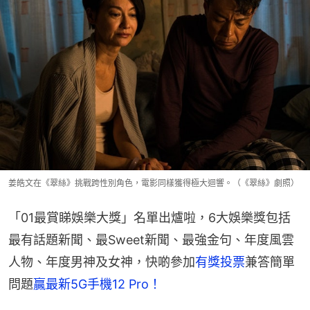
姜皓文在《翠絲》挑戰跨性別角色，電影同樣獲得極大迴響。（《翠絲》劇照）
「01最賞睇娛樂大獎」名單出爐啦，6大娛樂獎包括
最有話題新聞、最Sweet新聞、最強金句、年度風雲
人物、年度男神及女神，快啲參加
有獎投票
兼答簡單
問題
贏最新5G手機12 Pro！