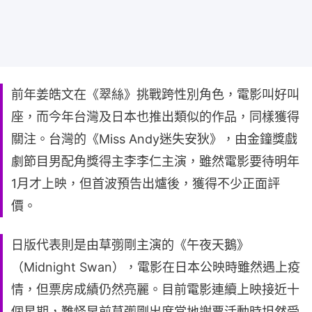
前年姜皓文在《翠絲》挑戰跨性別角色，電影叫好叫
座，而今年台灣及日本也推出類似的作品，同樣獲得
關注。台灣的《Miss Andy迷失安狄》，由金鐘獎戲
劇節目男配角獎得主李李仁主演，雖然電影要待明年
1月才上映，但首波預告出爐後，獲得不少正面評
價。
日版代表則是由草彅剛主演的《午夜天鵝》
（Midnight Swan），電影在日本公映時雖然遇上疫
情，但票房成績仍然亮麗。目前電影連續上映接近十
個星期，難怪早前草彅剛出席當地謝票活動時坦然受