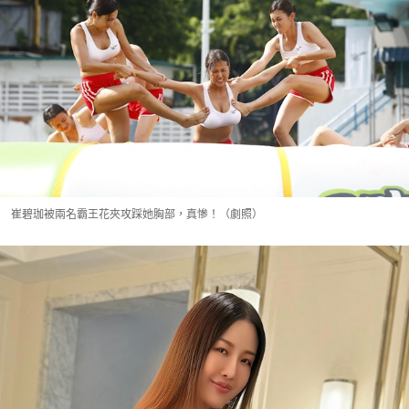
崔碧珈被兩名霸王花夾攻踩她胸部，真慘！（劇照）