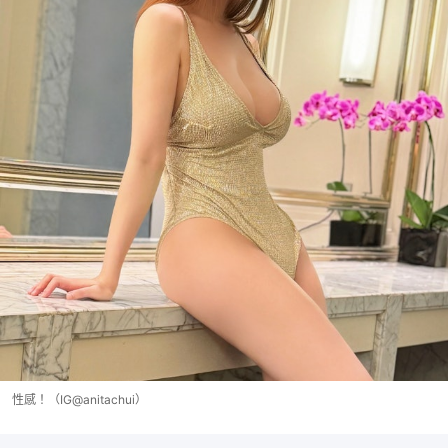
性感！（IG@anitachui）