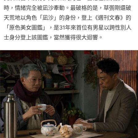
時，情緒完全被凪沙牽動。最破格的是，草彅剛還破
天荒地以角色「凪沙」的身份，登上《週刊文春》的
「原色美女圖鑑」，是31年來首位有男星以跨性別人
士身分登上該圖鑑，當然獲得很大迴響。