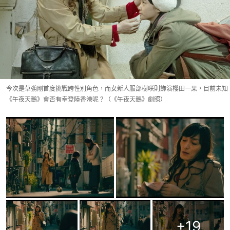
今次是草彅剛首度挑戰跨性別角色，而女新人服部樹咲則飾演櫻田一果，目前未知
《午夜天鵝》會否有幸登陸香港呢？（《午夜天鵝》劇照）
+
19