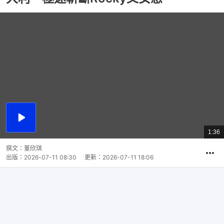
播
放
1:36
總
影
共
片
時
撰文：
董欣琪
間
出版：
2026-07-11 08:30
更新：
2026-07-11 18:06