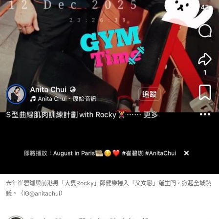
去年崔碧珈與前港男「大隻Rocky」鄭健樂捲入「父女戀」羅生門，掀起全城熱
議。（IG@anitachui）