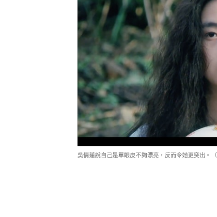
吳倩蓮說自己是單眼皮不夠漂亮，反而令她更突出。（