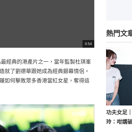
熱門文
0:54
總
共
時
間
奉為最經典的港產片之一，當年監製杜琪峯
造就了劉德華跟她成為經典銀幕情侶。
蓮如何擊敗眾多香港當紅女星，奪得這
功夫女足
玲：咁講