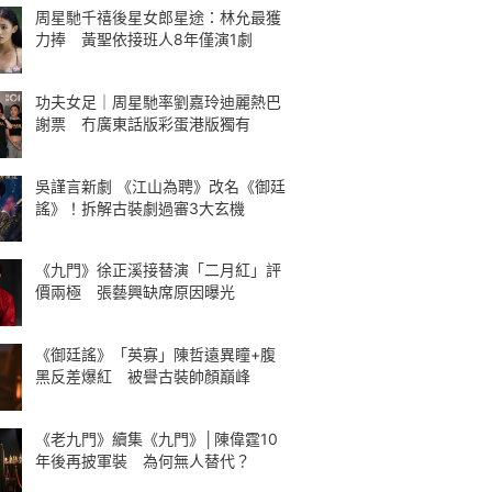
周星馳千禧後星女郎星途：林允最獲
力捧 黃聖依接班人8年僅演1劇
功夫女足｜周星馳率劉嘉玲迪麗熱巴
謝票 冇廣東話版彩蛋港版獨有
吳謹言新劇 《江山為聘》改名《御廷
謠》！拆解古裝劇過審3大玄機
《九門》徐正溪接替演「二月紅」評
價兩極 張藝興缺席原因曝光
《御廷謠》「英寡」陳哲遠異瞳+腹
黑反差爆紅 被譽古裝帥顏巔峰
《老九門》續集《九門》│陳偉霆10
年後再披軍裝 為何無人替代？