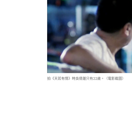
拍《天若有情》時吳倩蓮只有22歲。（電影截圖）