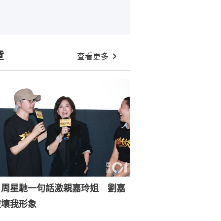
章
查看更多
｜周星馳一句話激親嘉玲姐 劉嘉
破壞我形象