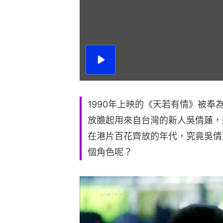
播
放
影
片
1990年上映的《天若有情》被
放膽起用來自台灣的新人吳倩蓮，
在港片百花齊放的年代，究竟吳倩
個角色呢？