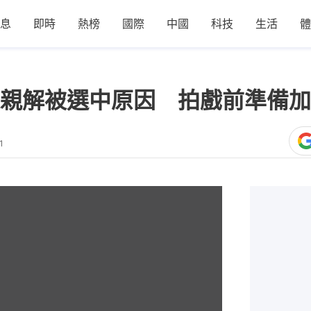
息
即時
熱榜
國際
中國
科技
生活
體
親解被選中原因 拍戲前準備加
1