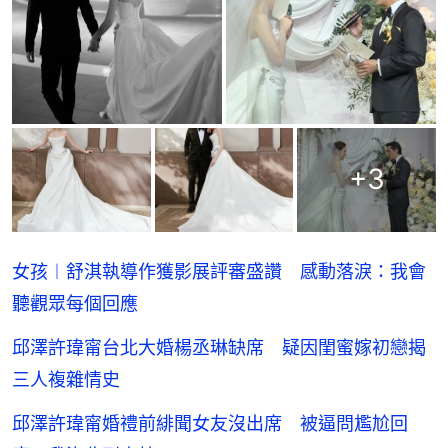
+
3
女孩︱舒淇執導作獲影展評審盛讚 感動落淚：我會
聽觀眾每個回應
邱澤許瑋甯台北大婚楊丞琳缺席 疑因閨蜜嫁初戀揭
三人複雜情史
邱澤許瑋甯婚禮前緋聞女友沒出席 被逼問尷尬回