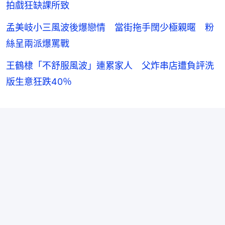
拍戲狂缺課所致
孟美岐小三風波後爆戀情 當街拖手闊少極親暱 粉
絲呈兩派爆罵戰
王鶴棣「不舒服風波」連累家人 父炸串店遭負評洗
版生意狂跌40％