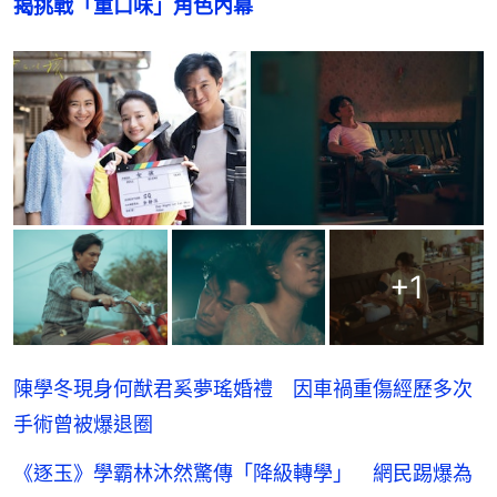
揭挑戰「重口味」角色內幕
+
1
陳學冬現身何猷君奚夢瑤婚禮 因車禍重傷經歷多次
手術曾被爆退圈
《逐玉》學霸林沐然驚傳「降級轉學」 網民踢爆為