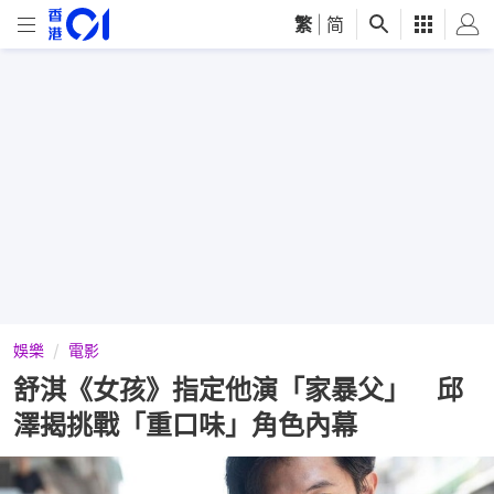
繁
|
简
娛樂
電影
舒淇《女孩》指定他演「家暴父」 邱
澤揭挑戰「重口味」角色內幕