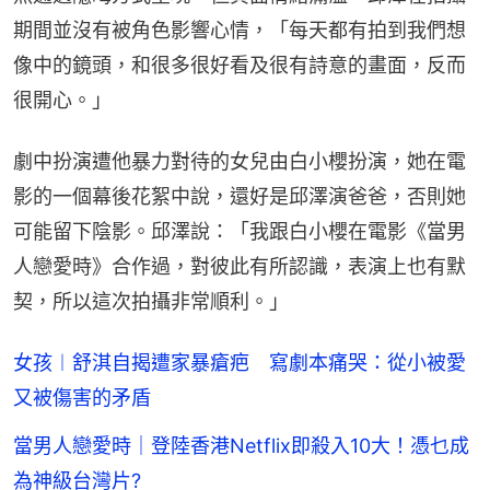
期間並沒有被角色影響心情，「每天都有拍到我們想
像中的鏡頭，和很多很好看及很有詩意的畫面，反而
很開心。」
劇中扮演遭他暴力對待的女兒由白小櫻扮演，她在電
影的一個幕後花絮中說，還好是邱澤演爸爸，否則她
可能留下陰影。邱澤說：「我跟白小櫻在電影《當男
人戀愛時》合作過，對彼此有所認識，表演上也有默
契，所以這次拍攝非常順利。」
女孩︱舒淇自揭遭家暴瘡疤 寫劇本痛哭：從小被愛
又被傷害的矛盾
當男人戀愛時｜登陸香港Netflix即殺入10大！憑乜成
為神級台灣片?