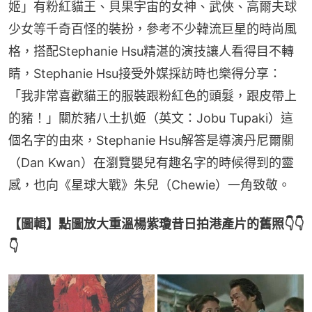
姬」有粉紅貓王、貝果宇宙的女神、武俠、高爾夫球
少女等千奇百怪的裝扮，參考不少韓流巨星的時尚風
格，搭配Stephanie Hsu精湛的演技讓人看得目不轉
睛，Stephanie Hsu接受外媒採訪時也樂得分享：
「我非常喜歡貓王的服裝跟粉紅色的頭髮，跟皮帶上
的豬！」關於豬八土扒姬（英文：Jobu Tupaki）這
個名字的由來，Stephanie Hsu解答是導演丹尼爾關
（Dan Kwan）在瀏覽嬰兒有趣名字的時候得到的靈
感，也向《星球大戰》朱兒（Chewie）一角致敬。
【圖輯】點圖放大重溫楊紫瓊昔日拍港產片的舊照👇👇
👇