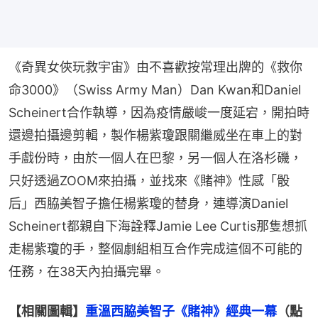
《奇異女俠玩救宇宙》由不喜歡按常理出牌的《救你
命3000》（Swiss Army Man）Dan Kwan和Daniel 
Scheinert合作執導，因為疫情嚴峻一度延宕，開拍時
還邊拍攝邊剪輯，製作楊紫瓊跟關繼威坐在車上的對
手戲份時，由於一個人在巴黎，另一個人在洛杉磯，
只好透過ZOOM來拍攝，並找來《賭神》性感「骰
后」西脇美智子擔任楊紫瓊的替身，連導演Daniel 
Scheinert都親自下海詮釋Jamie Lee Curtis那隻想抓
走楊紫瓊的手，整個劇組相互合作完成這個不可能的
任務，在38天內拍攝完畢。
【相關圖輯】
重溫西脇美智子《賭神》經典一幕
（點