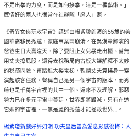
不是出拳的力度，而是如何接拳，這是一種藝術。」
感情好的兩人也很常在社群曬「戀人」照。
《奇異女俠玩救宇宙》講述由楊紫瓊飾演的55歲的美
國華裔移民秀蓮，家庭事業兩崩潰。在吳漢章飾演的
爸爸生日大壽這天，除了要阻止女兒暴走出櫃、替無
用丈夫擦屁股，還得去稅務局向古板大嬸解釋不太妙
的稅務問題。甫踏進大樓電梯，軟爛丈夫竟搖身一變
演起駭客任務，聲稱自己是另一個宇宙的版本，而秀
蓮也是千萬宇宙裡的其中一個。還來不及理解，邪惡
勢力已在多元宇宙中蔓延，世界即將毀滅，只有在這
它媽的宇宙裡、一無是處的秀蓮才能拯救世界…。
楊紫瓊新戲好評如潮 功夫皇后曾為愛息影感後悔：人