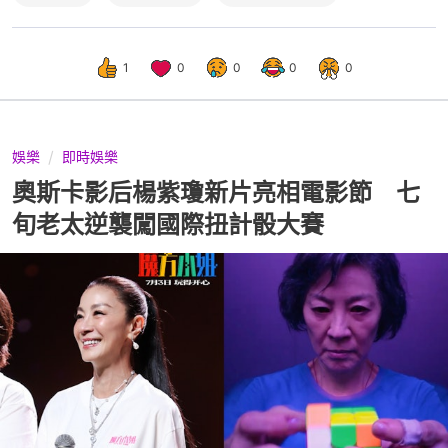
1
0
0
0
0
娛樂
即時娛樂
奧斯卡影后楊紫瓊新片亮相電影節 七
旬老太逆襲闖國際扭計骰大賽