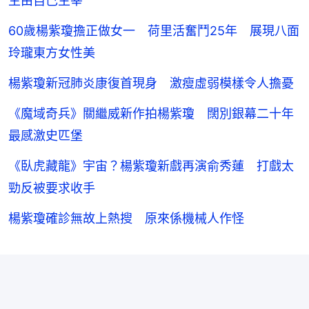
生由自己主宰
60歲楊紫瓊擔正做女一 荷里活奮鬥25年 展現八面
玲瓏東方女性美
楊紫瓊新冠肺炎康復首現身 激瘦虛弱模樣令人擔憂
《魔域奇兵》關繼威新作拍楊紫瓊 闊別銀幕二十年
最感激史匹堡
《臥虎藏龍》宇宙？楊紫瓊新戲再演俞秀蓮 打戲太
勁反被要求收手
楊紫瓊確診無故上熱搜 原來係機械人作怪