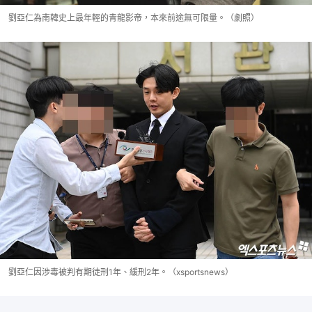
劉亞仁為南韓史上最年輕的青龍影帝，本來前途無可限量。（劇照）
劉亞仁因涉毒被判有期徒刑1年、緩刑2年。（xsportsnews）