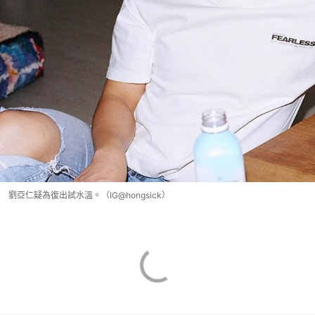
劉亞仁疑為復出試水溫。（IG@hongsick）