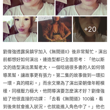
+
20
劉偉強透露吳鎮宇加入《無間道Ⅱ》後非常幫忙，演出
前都想好如何演出，連造型都已全面思考：「他以斯
文的造型演出黑幫老大，一個唸過很多書的人如何領
導黑幫，讓故事更有張力。第二集的故事做到一環扣
一環，真的精彩。」而余文樂為了演出梁朝偉年輕模
樣，同樣壓力極大，他問導演要怎麼演才好？劉偉強
給了他很直接的功課：「去看《無間道》100遍，看
到後來就會進入狀況，也就能進入角色中了。」他也