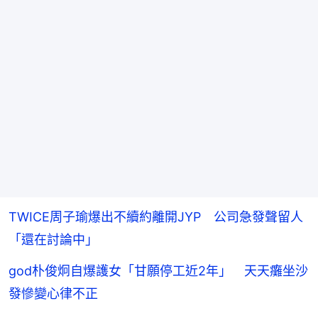
TWICE周子瑜爆出不續約離開JYP 公司急發聲留人
「還在討論中」
god朴俊炯自爆護女「甘願停工近2年」 天天癱坐沙
發慘變心律不正