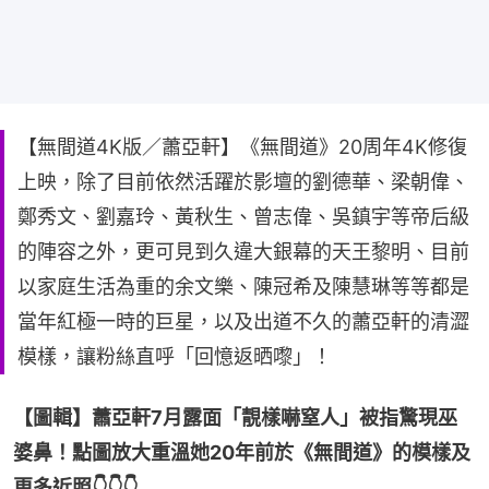
【無間道4K版／蕭亞軒】《無間道》20周年4K修復
上映，除了目前依然活躍於影壇的劉德華、梁朝偉、
鄭秀文、劉嘉玲、黃秋生、曾志偉、吳鎮宇等帝后級
的陣容之外，更可見到久違大銀幕的天王黎明、目前
以家庭生活為重的余文樂、陳冠希及陳慧琳等等都是
當年紅極一時的巨星，以及出道不久的蕭亞軒的清澀
模樣，讓粉絲直呼「回憶返晒嚟」！
【圖輯】蕭亞軒7月露面「靚樣嚇窒人」被指驚現巫
婆鼻！點圖放大重溫她20年前於《無間道》的模樣及
更多近照👇👇👇