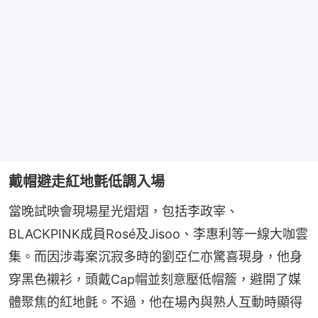
戴帽避走紅地氈低調入場
當晚試映會現場星光熠熠，包括李政宰、
BLACKPINK成員Rosé及Jisoo、李惠利等一線大咖雲
集。而因涉毒案沉寂多時的劉亞仁亦驚喜現身，他身
穿黑色襯衫，頭戴Cap帽並刻意壓低帽簷，避開了媒
體聚焦的紅地氈。不過，他在場內與熟人互動時顯得