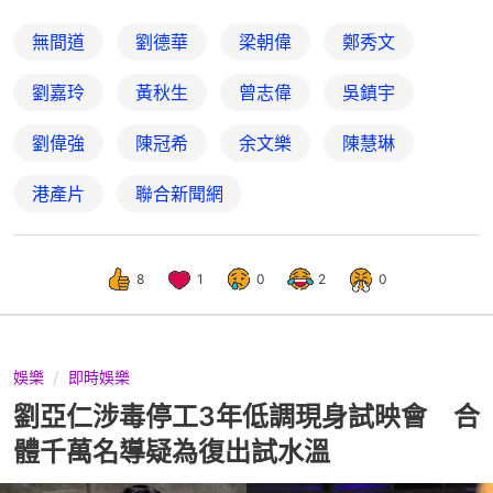
無間道
劉德華
梁朝偉
鄭秀文
劉嘉玲
黃秋生
曾志偉
吳鎮宇
劉偉強
陳冠希
余文樂
陳慧琳
港產片
聯合新聞網
8
1
0
2
0
娛樂
即時娛樂
劉亞仁涉毒停工3年低調現身試映會 合
體千萬名導疑為復出試水溫