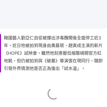
韓國藝人劉亞仁自從被爆出涉毒醜聞後全面停工近3
年，近日他被拍到現身由黃晸珉、趙寅成主演的新片
《HOPE》試映會，雖然他刻意壓低帽簷繞開官方紅
地氈，但仍被拍到與《破墓》導演張在現同行，隨即
引發外界猜測他是否正為復出「試水溫」。