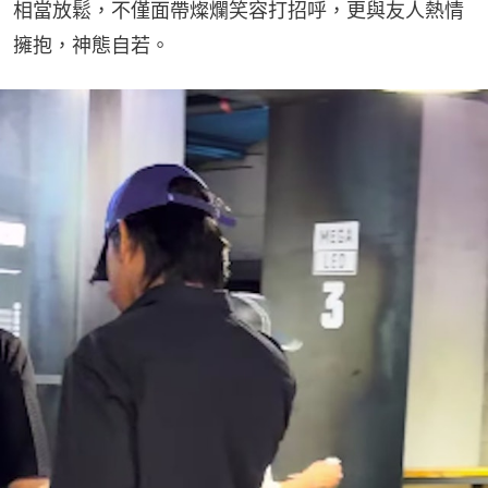
相當放鬆，不僅面帶燦爛笑容打招呼，更與友人熱情
擁抱，神態自若。