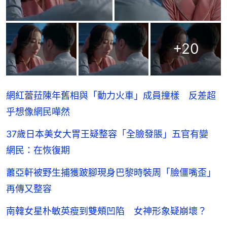
+
20
網紅蕾菈陳年舊相與「動力火車」成員撞樣 反差超
乎想像網民嘩然
37歲日本美女大胃王疑整容「全臉發脹」五官有變
網民：在恢復期
蕭亞軒被野生捕獲跛腳現身巴黎時裝周「臉僵嘴歪」
再傳又整容
南韓女星朴敏英瘦到雙頰凹陷 女神形象疑崩壞？