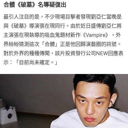
合體《破墓》名導疑復出
最引人注目的是，不少現場目擊者發現劉亞仁當晚是
與《破墓》導演張在現同行。由於近日盛傳劉亞仁將
主演張在現執導的吸血鬼題材新作《Vampire》，外
界紛紛猜測這次「合體」正是他回歸演藝圈的訊號。
對於外界的種種傳聞，該片投資發行公司NEW回應表
示：「目前尚未確定。」