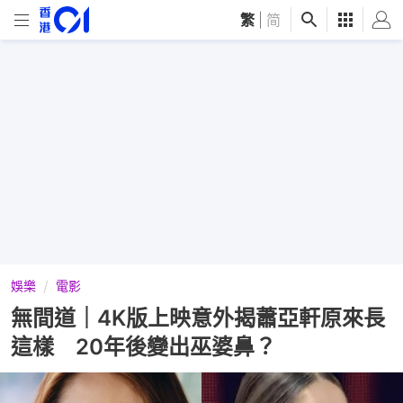
繁
|
简
娛樂
電影
無間道｜4K版上映意外揭蕭亞軒原來長
這樣 20年後變出巫婆鼻？