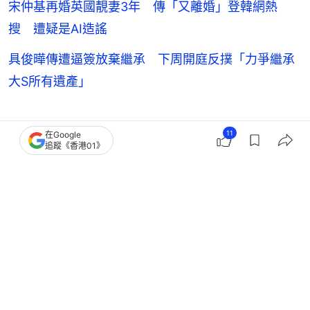
宋仲基再婚英國靚妻3年 傳「又離婚」登韓網熱
搜 遭疑是AI造謠
具俊曄傳遭逼簽放棄繼承 下周開庭反撲「力爭繼承
大S所有遺產」
劉亞仁
韓國藝人動向
11
在Google
追蹤《香港01》
0
0
0
1
0
娛樂
即時娛樂
謝賢屢傳健康亮紅燈罕露面 奪金像影
帝後4月曾被野生捕獲仍瀟灑