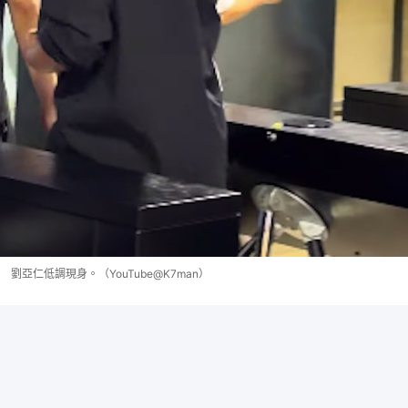
劉亞仁低調現身。（YouTube@K7man）