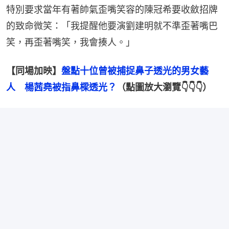
特別要求當年有著帥氣歪嘴笑容的陳冠希要收斂招牌
的致命微笑：「我提醒他要演劉建明就不準歪著嘴巴
笑，再歪著嘴笑，我會揍人。」
【同場加映】
盤點十位曾被捕捉鼻子透光的男女藝
人　楊茜堯被指鼻樑透光？
（點圖放大瀏覽👇👇👇）