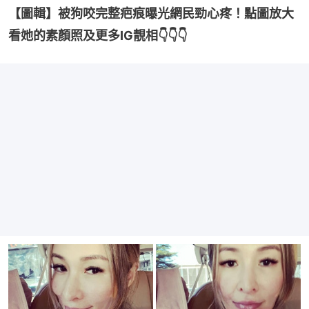
【圖輯】被狗咬完整疤痕曝光網民勁心疼！點圖放大
看她的素顏照及更多IG靚相👇👇👇