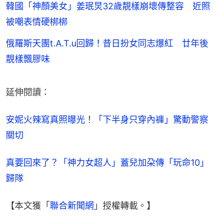
韓國「神顏美女」姜珉炅32歲靚樣崩壞傳整容 近照
被嘲表情硬梆梆
俄羅斯天團t.A.T.u回歸！昔日扮女同志爆紅 廿年後
靚樣飄膠味
延伸閱讀：
安妮火辣寫真照曝光！「下半身只穿內褲」驚動警察
關切
真要回來了？「神力女超人」蓋兒加朶傳「玩命10」
歸隊
【本文獲「
聯合新聞網
」授權轉載。】