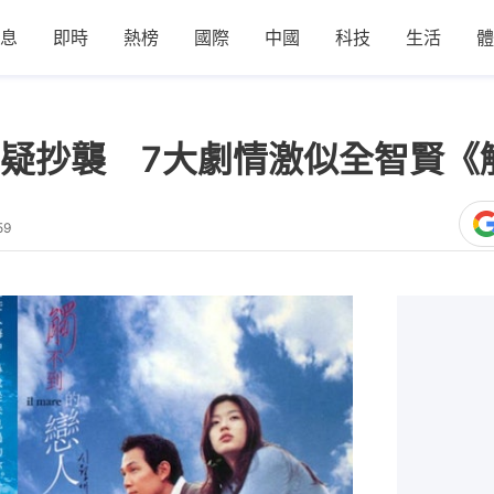
息
即時
熱榜
國際
中國
科技
生活
體
疑抄襲 7大劇情激似全智賢《
59