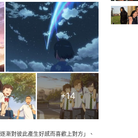
+
14
逐漸對彼此產生好感而喜歡上對方」、