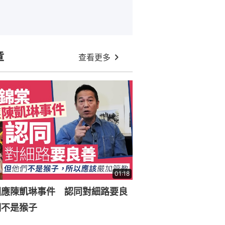
章
查看更多
01:18
回應陳凱琳事件 認同對細路要良
們不是猴子