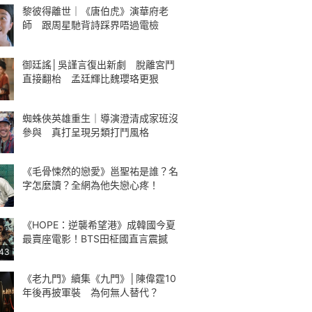
黎彼得離世｜《唐伯虎》演華府老
師 跟周星馳背詩踩界唔過電檢
御廷謠│吳謹言復出新劇 脫離宮鬥
直接翻枱 孟廷輝比魏瓔珞更狠
蜘蛛俠英雄重生｜導演澄清成家班沒
參與 真打呈現另類打鬥風格
《毛骨悚然的戀愛》邕聖祐是誰？名
字怎麼讀？全網為他失戀心疼！
《HOPE：逆襲希望港》成韓國今夏
最賣座電影！BTS田柾國直言震撼
:43
《老九門》續集《九門》│陳偉霆10
年後再披軍裝 為何無人替代？