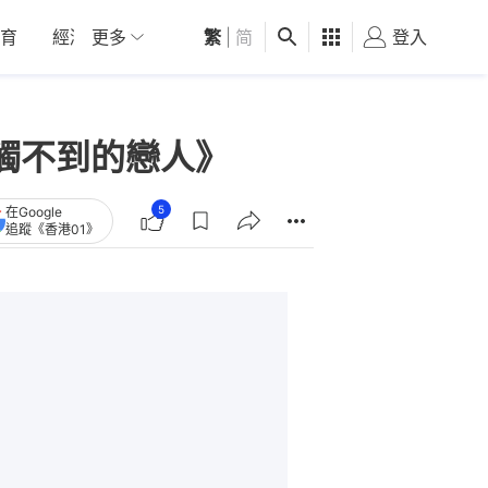
育
經濟
更多
01深圳
繁
觀點
|
简
健康
好食玩飛
登入
女
觸不到的戀人》
5
在Google
追蹤《香港01》