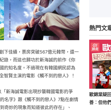
熱門文
創下佳績，票房突破567億元韓幣，還一
紀錄，而這也歸功於新海誠的前作《你
國的知名度。不過現在有韓國網民認為
全智賢主演的電影《觸不到的戀人》！
篇以「新海誠電影出現抄襲韓國電影的爭
歐錦棠疑
的名字》跟《觸不到的戀人》7點在劇情
善︰但他
到奇妙的現象而知道彼此的存在」、