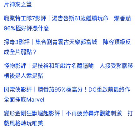
片神來之筆
職業特工隊7影評｜湯告魯斯61歲繼續玩命 爛番茄
96%極好評憑什麼
掃毒3影評｜集合劉青雲古天樂郭富城 陣容頂級反
成全片弱點？
怪物影評｜是枝裕和新戲片名藏隱喻 人接受豬腦移
植後是人還是豬
閃電俠影評｜爛番茄95%極高分！DC重啟前最終作
全面揮底Marvel
變形金剛狂獸崛起影評｜不再疲勞轟炸觀能刺激 打
戲風格轉玩唯美