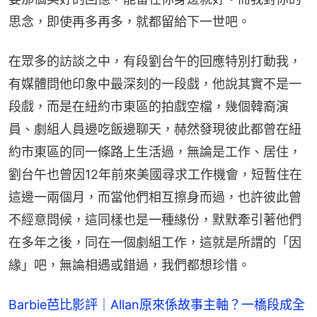
思念，即使再多再多，就都留給下一世吧。
在眾多的訪談之中，有段劉台午的回應特別打動我，
有媒體問他印象中最深刻的一段戲，他說其實不是一
段戲，而是在紐約市東區的拍戲空檔，幾個韓裔演
員、劇組人員邊吃飯邊聊天，赫然發現彼此都曾在紐
約市東區的同一條路上生活過，無論是工作、居住，
劉台午也曾因12年前來美國尋求工作機會，短暫住在
這邊一兩個月，而當他們相互擦身而過，也許彼此曾
不經意問候，這同樣也是一種緣份，默默牽引著他們
在多年之後，同在一個劇組工作，這就是所謂的「因
緣」吧，無論相遇或錯過，我們都想珍惜。
Barbie芭比影評｜Allan原來係故事主軸？一橋段成全