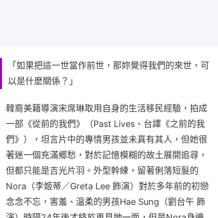
「如果把這一世當作前世，那妳覺得我們的來世，可
以是什麼關係？」
韓裔美籍導演宋席琳取用自身的生活移民經驗，拍成
一部《從前的我們》（Past Lives、台譯《之前的我
們》），坦言片中的專情男孩並未真有其人，但她很
著迷一個充滿鄉愁，對於記憶模糊的故土展開追尋，
但都只能是吉光片羽。外型幹練，留著俐落短髮的
Nora（李姬蒂／Greta Lee 飾演）對於多年前的初戀
念念不忘，害羞、溫柔的男孩Hae Sung（劉台午 飾
演）時隔24年後才終於再見她一面，但是Nora身邊