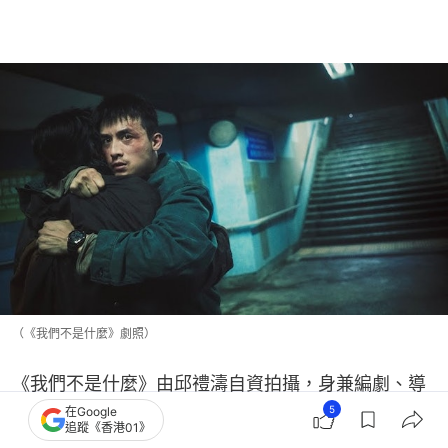
（《我們不是什麼》劇照）
《我們不是什麼》由邱禮濤自資拍攝，身兼編劇、導
5
在Google
演及監製，譚耀文、江𤒹生和陳毅燊領銜主演，根據
追蹤《香港01》
真實事件「1998年武漢巴士爆炸案」創作，借一對