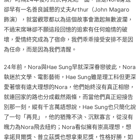
卻早有一名善良誠懇的丈夫Arthur（John Magaro 
飾演），就當觀眾都以為這個故事會激起無數波瀾，
不過宋席琳卻不願這段回憶的追索有任何煽情的破
壞，愛情終究成為了宿命，我們乖乖接受安排不是因
為任命，而是因為我們清醒。
24年前，Nora與Hae Sung早就深深眷戀彼此，Nora
執迷於文學、電影藝術，Hae Sung雖是理工科但更深
愛著懷有遠大理想的Nora，他們始終沒有真正相戀，
就連回家的路也分成截然兩條，而當他們真正迎接告
別那一刻，縱有千言萬語想說，Hae Sung也只簡化說
了一句「再見」，他的猶豫不決、沉默寡言，從沒有
魄力為Nora飛去紐約；Nora看似擁有崇高理想，想
拿諾貝爾獎、普立茲獎也想拿東尼獎，性格好勝，如