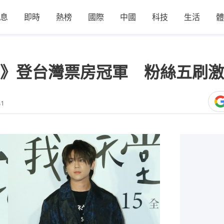
息
即時
熱榜
國際
中國
科技
生活
體
》登台灣票房冠軍 粉絲五刷激
41