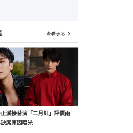
章
查看更多
徐正溪接替演「二月紅」評價兩
興缺席原因曝光