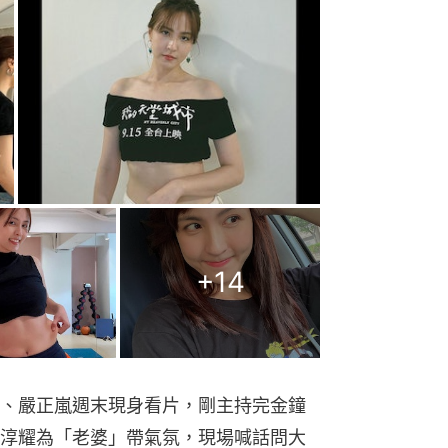
+
14
、嚴正嵐週末現身看片，剛主持完金鐘
淳耀為「老婆」帶氣氛，現場喊話問大