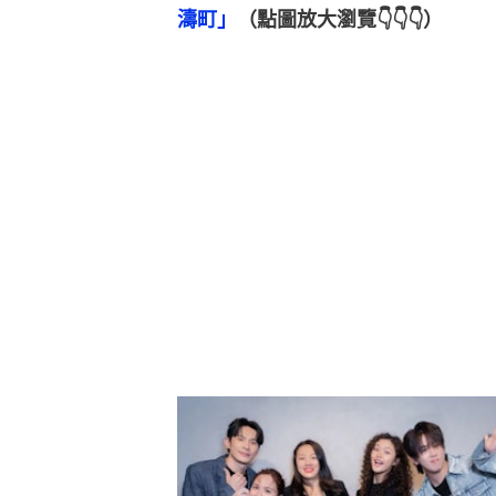
濤町」
（點圖放大瀏覽👇👇👇）