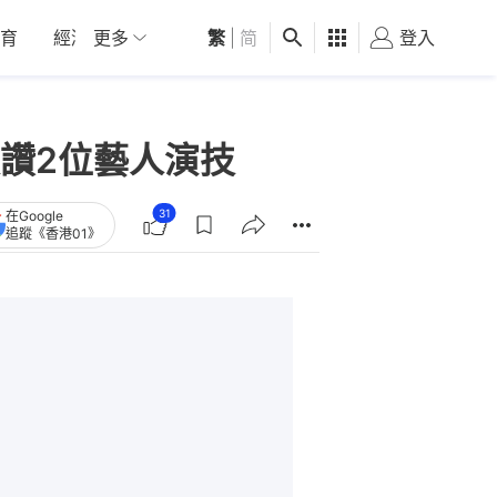
育
經濟
更多
01深圳
繁
觀點
|
简
健康
好食玩飛
登入
女
讚2位藝人演技
31
在Google
追蹤《香港01》