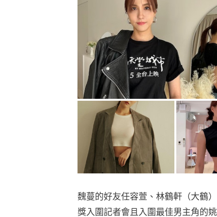
魏蔓的好友任容萱、林鶴軒（大鶴）
獎入圍記者會且入圍最佳男主角的姚