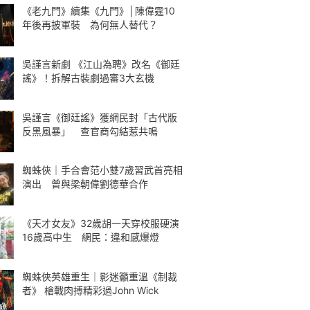
《老九門》續集《九門》│陳偉霆10
年後再披軍裝 為何無人替代？
吳謹言新劇 《江山為聘》改名《御廷
謠》！拆解古裝劇過審3大玄機
吳謹言《御廷謠》獲網民封「古代版
反黑風暴」 查官商勾結惹共鳴
蜘蛛俠｜手合會范小雙7歲習武首亮相
演出 曾與梁朝偉劉德華合作
《天才女友》32歲胡一天穿校服硬演
16歲高中生 網民：違和感爆燈
蜘蛛俠英雄重生｜影迷籲重溫《制裁
者》 槍戰肉搏精彩過John Wick