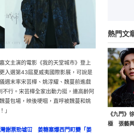
熱門文
嘉文主演的電影《我的天堂城市》登上
更入選第43屆夏威夷國際影展，可說是
儀週末率宋芸樺、姚淳耀、魏蔓前進戲
到不行。宋芸樺全家出動力挺，連高齡阿
魏蔓包場，映後哽咽，直呼被魏蔓和姚
！」
《九門》
極 張藝
灣謝票勁墟冚　姜糖塞爆西門町變「姜