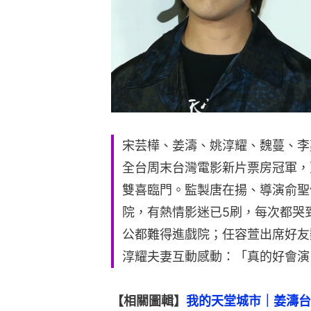
宋芸樺、姜濤、姚淳耀、魏蔓、李
全台周末台灣電影新片票房冠軍，
雙喜臨門。監製唐在揚、導演俞聖
院，有熱情影迷已5刷，每次都哭
公都難得進戲院；任容萱出席好友
淳耀夫妻互動感動：「真的好會演
【相關圖輯】
我的天堂城市｜姜濤台