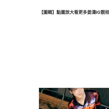
【圖輯】點圖放大看更多姜濤IG靚相👇