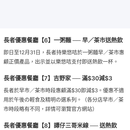
長者優惠餐廳【6】一粥麵 ── 早／茶市送熱飲
即日至12月31日，長者持樂悠咭於一粥麵早／茶市惠
顧正價產品，出示並以樂悠咭支付即送熱飲一杯。
長者優惠餐廳【7】吉野家 ── 滿$30減$3
長者於早市／茶市時段惠顧滿$30即減$3。優惠不適
用於午後の輕食及精明の選系列。（各分店早市／茶
市時段略有不同，詳情可瀏覽官方網站）
長者優惠餐廳【8】譚仔三哥米線 ── 送熱飲