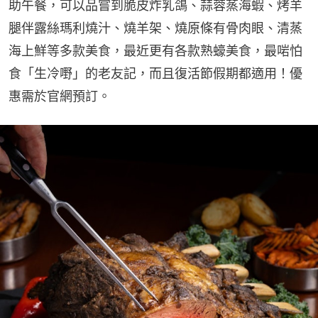
助午餐，可以品嘗到脆皮炸乳鴿、蒜蓉蒸海蝦、烤羊
腿伴露絲瑪利燒汁、燒羊架、燒原條有骨肉眼、清蒸
海上鮮等多款美食，最近更有各款熟蠔美食，最啱怕
食「生冷嘢」的老友記，而且復活節假期都適用！優
惠需於官網預訂。