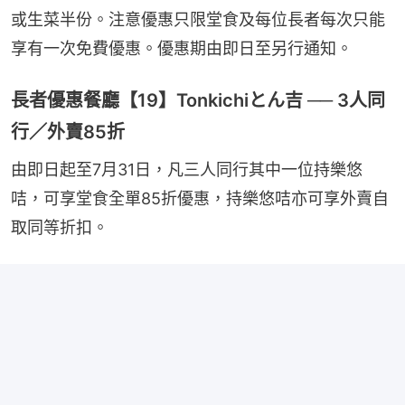
或生菜半份。注意優惠只限堂食及每位長者每次只能
享有一次免費優惠。優惠期由即日至另行通知。
長者優惠餐廳【19】Tonkichiとん吉 ── 3人同
行／外賣85折
由即日起至7月31日，凡三人同行其中一位持樂悠
咭，可享堂食全單85折優惠，持樂悠咭亦可享外賣自
取同等折扣。