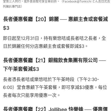
堂食三人同行，或外賣自取可享全單85折。（Facebook@Tonkichi とん吉日式吉
列豬扒專門店）
長者優惠餐廳【20】錦麗 ── 惠顧主食或套餐減
$3
即日起至12月31日，持有樂悠咭或長者咭之長者，全
日於錦麗任何分店惠顧主食或套餐即減$3。
長者優惠餐廳【21】銀龍飲食集團有限公司 ──
下午茶套餐減$3
長者憑長者咭或樂悠咭於下午茶時段（下午2:30-
6:00）堂食惠顧下午茶套餐，即可享減$3優惠，每位
長者每次只能享用優惠一次。
長者優惠餐廳【22】Jollibee 快樂蜂 ── 優惠價