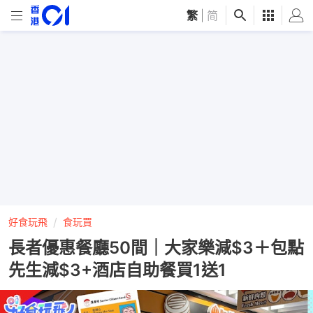
繁
|
简
好食玩飛
食玩買
長者優惠餐廳50間｜大家樂減$3＋包點
先生減$3+酒店自助餐買1送1