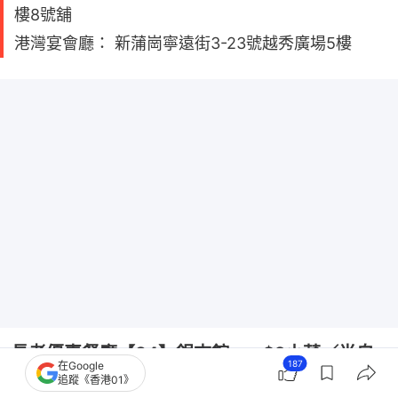
樓8號舖
港灣宴會廳： 新蒲崗寧遠街3-23號越秀廣場5樓
長者優惠餐廳【34】銀杏館 ── $2小菜／半自
187
在Google
追蹤《香港01》
助午餐$38起／$1茗茶＋點心低至$2／長者85