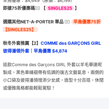
早鳥優惠：$4,649（原價：$6,199）
即搶75折優惠碼👉🏻 【
SINGLES25
】
選購其他NET-A-PORTER 單品 👉🏻 
早鳥優惠75折
【SINGLES25】
秋冬外套推薦【2】
COMME des GARÇONS GIRL 
彼得潘領外套｜早鳥優惠 $4,874
這款Comme des Garçons GIRL 外套以羊毛華達呢
製成，黑色車縫褶帶有低調的復古文藝氣息，兩側的
小口袋及彼得潘領增添少女感，造型十分百搭，休閒
或優雅風格都能輕鬆駕馭！