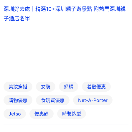
深圳好去處｜精選10+深圳親子遊景點 附熱門深圳親
子酒店名單
美妝穿搭
女裝
網購
着數優惠
購物優惠
食玩買優惠
Net-A-Porter
Jetso
優惠碼
時裝造型