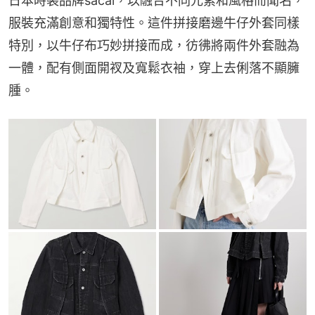
日本時裝品牌sacai，以融合不同元素和風格而聞名，
服裝充滿創意和獨特性。這件拼接磨邊牛仔外套同樣
特別，以牛仔布巧妙拼接而成，彷彿將兩件外套融為
一體，配有側面開衩及寬鬆衣袖，穿上去俐落不顯臃
腫。