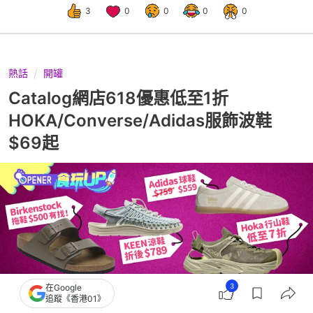
3
0
0
0
0
熱話
開罐
Catalog網店618優惠低至1折
HOKA/Converse/Adidas服飾波鞋
$69起
3
在Google
追蹤《香港01》