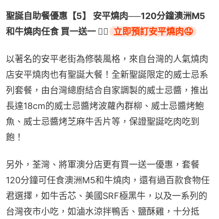
聖誕自助餐優惠【5】 安平燒肉──120分鐘澳洲M5
和牛燒肉任食 買一送一 👉🏻
立即預訂安平燒肉🤤
以著名的安平老街為修裝風格，來自台灣的人氣燒肉
店安平燒肉也有聖誕大餐！全新聖誕限定的威士忌系
列套餐，由台灣總廚結合自家調製的威士忌醬，推出
長達18cm的威士忌醬烤波蘿內群柳、威士忌醬烤鮑
魚、威士忌醬烤芝麻牛舌片等，保證聖誕吃肉吃到
飽！
另外，荃灣、將軍澳分店更有買一送一優惠，套餐
120分鐘可任食澳洲M5和牛燒肉，還有過百款食物任
君選擇，如牛舌芯、美國SRF極黑牛，以及一系列的
台灣夜市小吃，如滷水涼拌鴨舌、鹽酥雞，十分抵