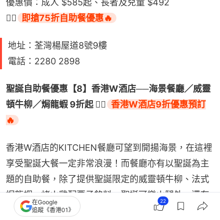
優惠價：成人 $585起、長者及兒童 $492
👉🏻
即搶75折自助餐優惠🔥
地址：荃灣楊屋道8號9樓
電話：2280 2898
聖誕自助餐優惠【8】香港W酒店──海景餐廳／威靈
頓牛柳／焗龍蝦 9折起 👉🏻
香港W酒店9折優惠預訂
🔥
香港W酒店的KITCHEN餐廳可望到開揚海景，在這裡
享受聖誕大餐一定非常浪漫！而餐廳亦有以聖誕為主
題的自助餐，除了提供聖誕限定的威靈頓牛柳、法式
焗龍蝦、烤火雞配栗子餡料、聖誕可樂火腿外，還有
22
在Google
多款時令海鮮冷盤和精緻甜點，當中仲有不少打卡甜
追蹤《香港01》