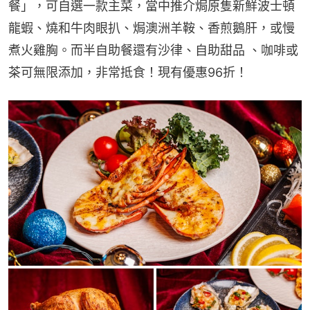
餐」，可自選一款主菜，當中推介焗原隻新鮮波士頓
龍蝦、燒和牛肉眼扒、焗澳洲羊鞍、香煎鵝肝，或慢
煮火雞胸。而半自助餐還有沙律、自助甜品 、咖啡或
茶可無限添加，非常抵食！現有優惠96折！