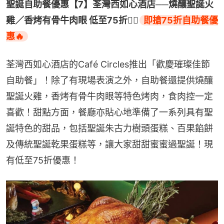
聖誕自助餐優惠【7】荃灣西如心酒店──燒釀聖誕火
雞／香烤有骨牛肉眼 低至75折👉🏻
即搶75折自助餐優
惠🔥
荃灣西如心酒店的Café Circles推出「歡慶璀璨佳節
自助餐」！除了有現場表演之外，自助餐還提供燒釀
聖誕火雞，香烤有骨牛肉眼等特色烤肉，食肉控一定
喜歡！甜點方面，餐廳亦貼心地準備了一系列具有聖
誕特色的甜品，包括聖誕朱古力樹頭蛋糕、百果餡餅
及傳統聖誕乾果蛋糕等，讓大家甜甜蜜蜜過聖誕！現
有低至75折優惠！