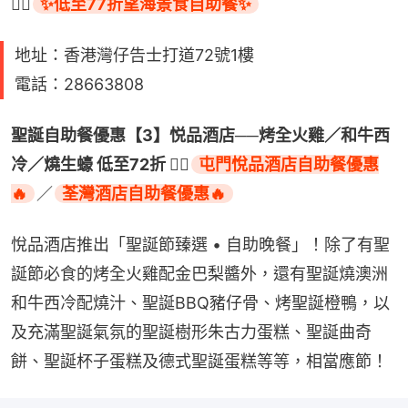
👉🏻
✨低至77折望海景食自助餐✨
地址：香港灣仔告士打道72號1樓
電話：28663808
聖誕自助餐優惠【3】悦品酒店──烤全火雞／和牛西
冷／燒生蠔 低至72折 👉🏻
屯門悅品酒店自助餐優惠
🔥
／
荃灣酒店自助餐優惠🔥
悅品酒店推出「聖誕節臻選 • 自助晚餐」！除了有聖
誕節必食的烤全火雞配金巴梨醬外，還有聖誕燒澳洲
和牛西冷配燒汁、聖誕BBQ豬仔骨、烤聖誕橙鴨，以
及充滿聖誕氣氛的聖誕樹形朱古力蛋糕、聖誕曲奇
餅、聖誕杯子蛋糕及德式聖誕蛋糕等等，相當應節！