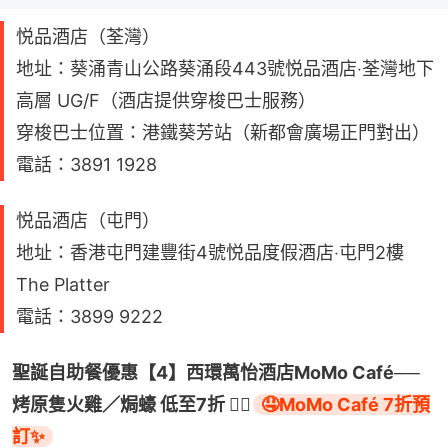
悦品酒店（荃灣）
地址：葵涌青山公路葵涌段443號悦品酒店‧荃灣地下
高層 UG/F（酒店提供穿梭巴士服務）
穿梭巴士位置：港鐵葵芳站（新都會廣場正門對出）
電話：3891 1928
悦品酒店（屯門）
地址：香港屯門建豐街4號悦品度假酒店‧屯門2樓
The Platter
電話：3899 9222
聖誕自助餐優惠【4】西環萬怡酒店MoMo Café──
烤原隻火雞／焗蠔 低至7折 👉🏻
🤤MoMo Café 7折預
訂✨