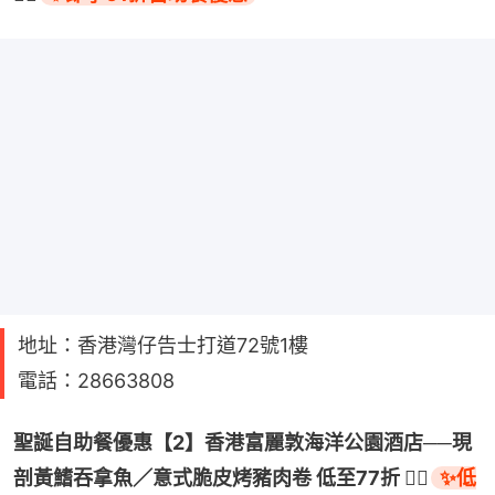
地址：香港灣仔告士打道72號1樓
電話：28663808
聖誕自助餐優惠【2】香港富麗敦海洋公園酒店──現
剖黃鰭吞拿魚／意式脆皮烤豬肉卷 低至77折 👉🏻
✨低