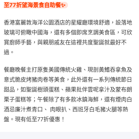
至77折望海景食自助餐✨
香港富麗敦海洋公園酒店的星耀廳環境舒適，設落地
玻璃可俯瞰中國海，還有多個即席烹調美食區，可欣
賞廚師手藝，與親朋戚友在這裡共度聖誕就最好不
過。
餐廳晚餐主打原隻美國傳統火雞、現剖黃鰭吞拿魚及
意式脆皮烤豬肉卷等美食，此外還有一系列傳統節日
甜品，如聖誕樹頭蛋糕、蘋果批伴雲呢拿汁及蒙布朗
栗子蛋糕等；午餐除了有多款冰鎮海鮮，還有煙肉白
酒忌廉汁煮青口、 肉眼扒、西班牙白毛豬火腿等熱
盤。現有低至77折優惠！