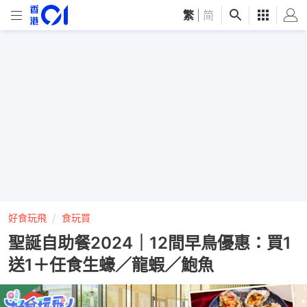
繁
|
简
好食玩飛
食玩買
聖誕自助餐2024｜12間早鳥優惠：買1
送1＋任食生蠔／龍蝦／鮑魚