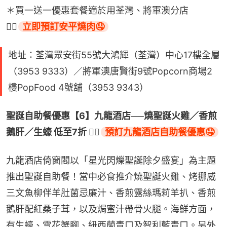
＊買一送一優惠套餐適於用荃灣、將軍澳分店
👉🏻
立即預訂安平燒肉🤤
地址：荃灣眾安街55號大鴻輝（荃灣）中心17樓全層
（3953 9333）／將軍澳唐賢街9號Popcorn商場2
樓PopFood 4號舖（3953 9343）
聖誕自助餐優惠【6】九龍酒店──燒聖誕火雞／香煎
鵝肝／生蠔 低至7折 👉🏻
預訂九龍酒店自助餐優惠🤤
九龍酒店倚窗閣以「星光閃爍聖誕除夕盛宴」為主題
推出聖誕自助餐！當中必食推介燒聖誕火雞、烤挪威
三文魚柳伴羊肚菌忌廉汁、香煎露絲瑪莉羊扒、香煎
鵝肝配紅桑子茸，以及焗蜜汁帶骨火腿。海鮮方面，
有生蠔、雪花蟹腳、紐西蘭青口及智利藍青口。另外