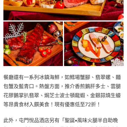
餐廳還有一系列冰鎮海鮮，如鱈場蟹腳、翡翠螺、麵
包蟹及藍青口。熱盤方面，推介香煎鵝肝多士、雲腿
花膠鵝掌扒翡翠、焗芝士波士頓龍蝦、金銀蒜燒生蠔
等昂貴食材入饌美食！現有優惠低至72折！
此外，屯門悅品酒店另有「聖誕
•
風味火腿半自助晚