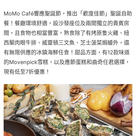
MoMo Café響應聖誕節，推出「歡度佳節」聖誕自助
餐！餐廳環境舒適，設沙發座位及兩間獨立的貴賓房
間，且食物也相當豐富。熟食除了有烤原隻火雞、紐
西蘭肉眼牛排、威靈頓三文魚、芝士菠菜焗蠔外，還
有無限供應的冰鎮海鮮任食！甜品方面，有12款味道
的Movenpick雪糕，以及應節蛋糕和曲奇任君選擇，
現有低至7折優惠！