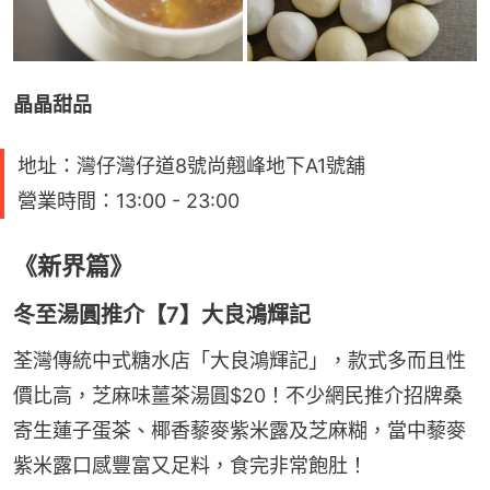
晶晶甜品
地址：灣仔灣仔道8號尚翹峰地下A1號舖
營業時間：13:00 - 23:00
《新界篇》
冬至湯圓推介【7】大良鴻輝記
荃灣傳統中式糖水店「大良鴻輝記」，款式多而且性
價比高，芝麻味薑茶湯圓$20！不少網民推介招牌桑
寄生蓮子蛋茶、椰香藜麥紫米露及芝麻糊，當中藜麥
紫米露口感豐富又足料，食完非常飽肚！