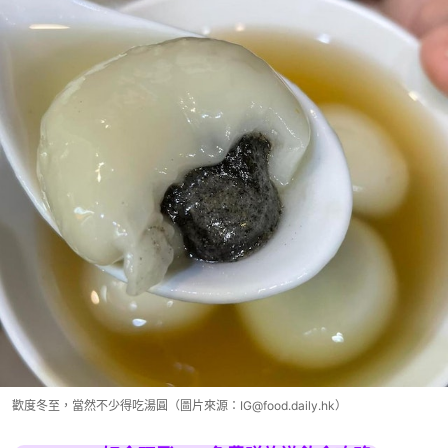
歡度冬至，當然不少得吃湯圓（圖片來源：IG@food.daily.hk）