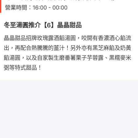
營業時間：16:00 - 00:00
冬至湯圓推介【6】晶晶甜品
晶晶甜品招牌玫瑰露酒饀湯圓，咬開有香濃酒心餡流
出，再配合熱騰騰的薑汁！另外亦有黑芝麻餡及奶黃
餡湯圓，以及自家製生磨番薯栗子芋蓉露、黑糯麥米
弼等特式甜品！