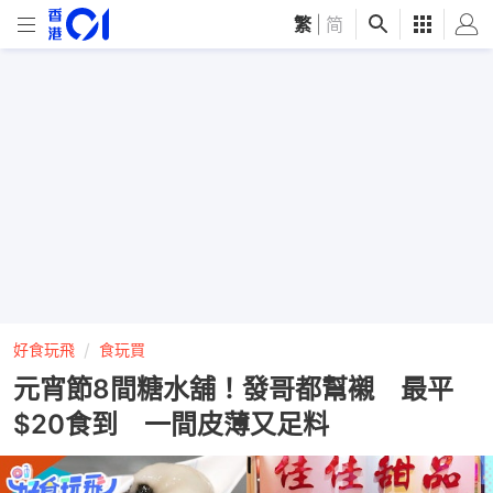
繁
|
简
好食玩飛
食玩買
元宵節8間糖水舖！發哥都幫襯 最平
$20食到 一間皮薄又足料