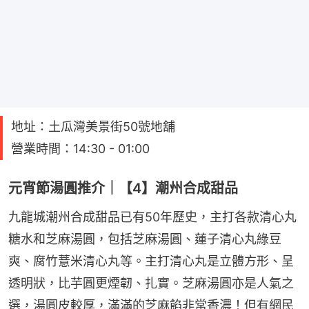
地址：土瓜灣美景街50號地舖
營業時間：14:30 - 01:00
元宵節湯圓推介｜【4】潮州合成甜品
九龍城潮州合成甜品已有50年歷史，主打各款清心丸
糖水和芝麻湯圓，包括芝麻湯圓、蓮子清心丸綠豆
爽、腐竹薏米清心丸等。主打清心丸是立體方形、呈
透明狀，比芋圓更煙韌、扎實。芝麻湯圓亦是人氣之
選，湯圓皮較厚，滿滿的芝麻餡非常香濃！但有網民