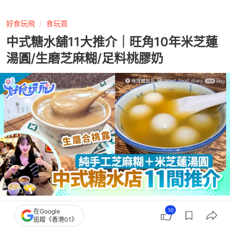
好食玩飛
食玩買
中式糖水舖11大推介｜旺角10年米芝蓮
湯圓/生磨芝麻糊/足料桃膠奶
撰文：
張如瀟
10
在Google
出版：
2026-07-14 14:11
更新：
2026-07-14 14:11
追蹤《香港01》