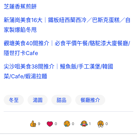
芝蓮香蕉煎餅
新蒲崗美食16大｜鐵板紐西蘭西冷／巴斯克蛋糕／自
家製爆餡冬甩
觀塘美食40間推介｜必食平價午餐/駱駝漆大廈餐廳/
隱世打卡Cafe
尖沙咀美食38間推介｜鰻魚飯/手工漢堡/韓國
菜/Cafe/蝦湯拉麵
冬至
湯圓
甜品
餐廳推介
9
0
0
1
0