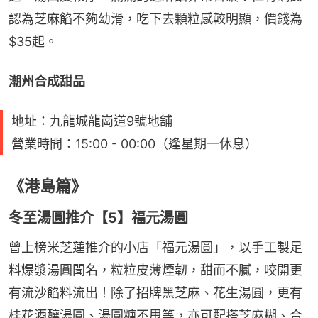
認為芝麻餡不夠幼滑，吃下去顆粒感較明顯，價錢為
$35起。
潮州合成甜品
地址：九龍城龍崗道9號地舖
營業時間：15:00 - 00:00（逢星期一休息）
《港島篇》
冬至湯圓推介【5】福元湯圓
曾上榜米芝蓮推介的小店「福元湯圓」，以手工製足
料爆漿湯圓聞名，粒粒皮薄煙韌，甜而不膩，咬開更
有流沙餡料流出！除了招牌黑芝麻、花生湯圓，更有
桂花酒釀湯圓、湯圓糖不甩等，亦可配搭芝麻糊、合