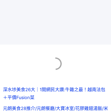
深水埗美食26大｜1間網民大讚:牛雜之最！越南法包
＋平價Fusion菜
元朗美食28推介/元朗餐廳/大寶冰室/花膠雞翅湯飯/米