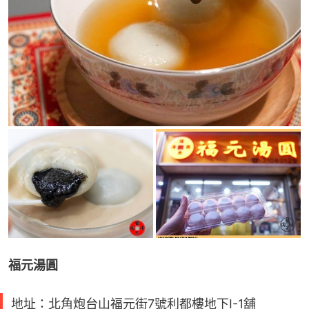
福元湯圓
地址：北角炮台山福元街7號利都樓地下I-1舖