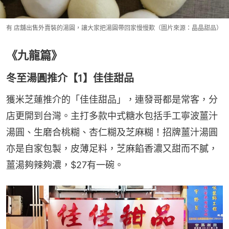
有 店舖出售外賣裝的湯圓，讓大家把湯圓帶回家慢慢歎（圖片來源：晶晶甜品）
《九龍篇》
冬至湯圓推介【1】佳佳甜品
獲米芝蓮推介的「佳佳甜品」，連發哥都是常客，分
店更開到台灣。主打多款中式糖水包括手工寧波薑汁
湯圓、生磨合桃糊、杏仁糊及芝麻糊！招牌薑汁湯圓
亦是自家包製，皮薄足料，芝麻餡香濃又甜而不膩，
薑湯夠辣夠濃，$27有一碗。