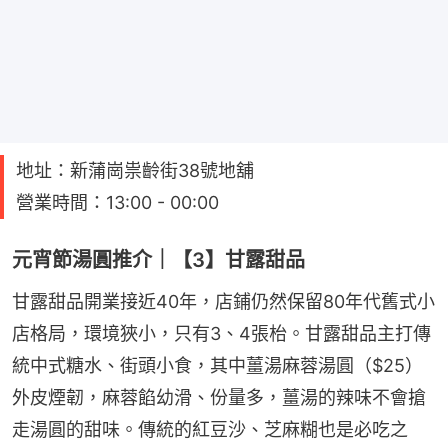
地址：新蒲崗祟齡街38號地舖
營業時間：13:00 - 00:00
元宵節湯圓推介｜【3】甘露甜品
甘露甜品開業接近40年，店鋪仍然保留80年代舊式小
店格局，環境狹小，只有3、4張枱。甘露甜品主打傳
統中式糖水、街頭小食，其中薑湯麻蓉湯圓（$25）
外皮煙韌，麻蓉餡幼滑、份量多，薑湯的辣味不會搶
走湯圓的甜味。傳統的紅豆沙、芝麻糊也是必吃之