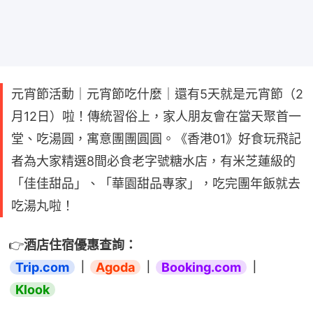
元宵節活動｜元宵節吃什麼｜還有5天就是元宵節（2
月12日）啦！傳統習俗上，家人朋友會在當天聚首一
堂、吃湯圓，寓意團團圓圓。《香港01》好食玩飛記
者為大家精選8間必食老字號糖水店，有米芝蓮級的
「佳佳甜品」、「華園甜品專家」，吃完團年飯就去
吃湯丸啦！
👉
酒店住宿優惠查詢：
Trip.com
｜
Agoda
｜
Booking.com
｜
Klook