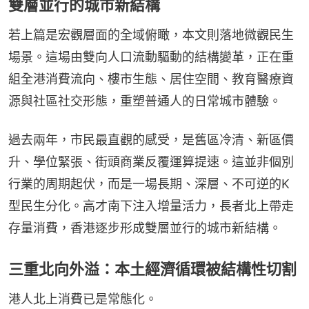
雙層並行的城市新結構
若上篇是宏觀層面的全域俯瞰，本文則落地微觀民生
場景。這場由雙向人口流動驅動的結構變革，正在重
組全港消費流向、樓市生態、居住空間、教育醫療資
源與社區社交形態，重塑普通人的日常城市體驗。
過去兩年，市民最直觀的感受，是舊區冷清、新區價
升、學位緊張、街頭商業反覆運算提速。這並非個別
行業的周期起伏，而是一場長期、深層、不可逆的K
型民生分化。高才南下注入增量活力，長者北上帶走
存量消費，香港逐步形成雙層並行的城市新結構。
三重北向外溢：本土經濟循環被結構性切割
港人北上消費已是常態化。