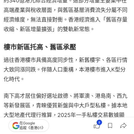
約340億港元綜合經濟增量。這部分增量主要集中在
高端產業與稅收層面，與舊區基層消費流失分屬不同
經濟維度，無法直接對衝。香港經濟進入「舊區存量
收縮、新區增量擴張」的雙軌新常態。
樓市新區托高、舊區承壓
過往香港樓市具備高度同步性，新舊樓宇、各區行情
大致同漲同跌。伴隨人口重構，本港樓市進入K型分
化時代。
南下高才居住偏好選址啟德、將軍澳、港島南、西九
等新發展區，青睞優質新盤與中大戶型私樓。據本地
大型地產代理行推算，2025年一手私樓交易數據顯
8
在Google
示，啟德約50%買家為普通話拼音登記的新來港群
追蹤《香港01》