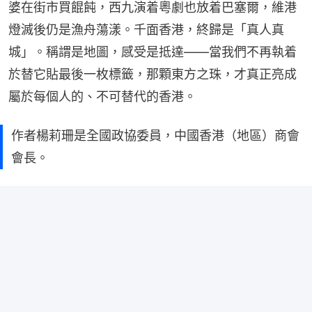
婆在街市買餛飩，西九演着粵劇也放着巴塞爾，維港
燈滅後仍是漁舟蕩漾。千面香港，終歸是「真人真
城」。稱謂是地圖，感受是抵達——當我們不再執着
於替它貼最後一枚標籤，那顆東方之珠，才真正亮成
屬於每個人的、不可替代的香港。
作者楊莉珊是全國政協委員，中國香港（地區）商會
會長。