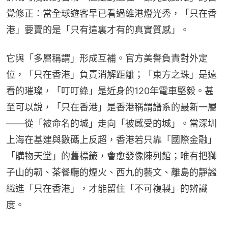
覺修正：當全球遊客早已看過維港燈光秀，「只在香
港」要賣的是「只有這裏才有的真實質感」。
它與「多層稱謂」形成互補。官方美譽負責對外定
位，「只在香港」負責消解距離；「東方之珠」是遠
看的璀璨，「叮叮綠」是近身的120年電車堅毅。甚
至可以說，「只在香港」是香港稱謂譜系的最新一層
——從「被命名的城」走向「被感受的城」。當深圳
上海在基建與數碼上反超，香港若只靠「國際金融」
「購物天堂」的舊標籤，會愈發像陳列館；唯有把獅
子山的韌、茶餐廳的煙火、西九的藝文、離島的靜謐
織進「只在香港」，才能留住「不可複製」的辨識
度。