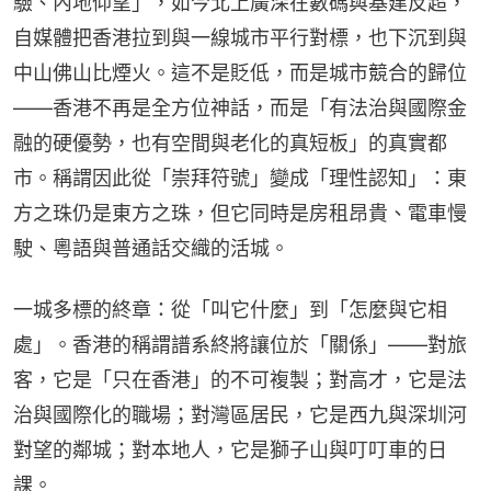
驗、內地仰望」，如今北上廣深在數碼與基建反超，
自媒體把香港拉到與一線城市平行對標，也下沉到與
中山佛山比煙火。這不是貶低，而是城市競合的歸位
——香港不再是全方位神話，而是「有法治與國際金
融的硬優勢，也有空間與老化的真短板」的真實都
市。稱謂因此從「崇拜符號」變成「理性認知」：東
方之珠仍是東方之珠，但它同時是房租昂貴、電車慢
駛、粵語與普通話交織的活城。
一城多標的終章：從「叫它什麼」到「怎麼與它相
處」。香港的稱謂譜系終將讓位於「關係」——對旅
客，它是「只在香港」的不可複製；對高才，它是法
治與國際化的職場；對灣區居民，它是西九與深圳河
對望的鄰城；對本地人，它是獅子山與叮叮車的日
課。