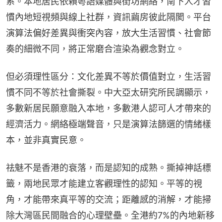
系。本地居民依賴粵語媒體與街坊網絡，南下人才習
慣內地短視頻與線上社群，資訊繭房彼此隔閡。平台
演算法偏好差異與衝突內容，放大生活習慣、社會節
奏的細微不同，將正常磨合渲染為觀念對立。
但必須理性區分：文化差異不等於價值對立，生活習
慣不同不等於社會撕裂。中大亞太研究所民調顯示，
多數新居民願意融入本地，多數港人認可人才帶來的
經濟活力。網絡極端聲音，只是演算法篩選的情緒樣
本，並非真實民意。
祛魅不是香港的衰落，而是認知的成熟。撕掉神話標
籤，兩地民眾才能建立客觀理性的認知。平等的視
角，才能帶來真平等的交流；距離感的消解，才能掃
除大灣區民間融合的心理壁壘。全港約7%的內地新移