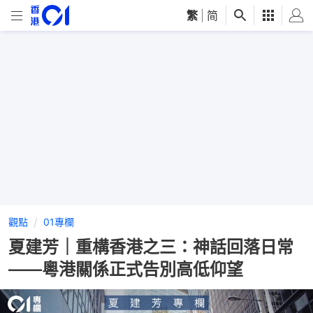
繁
|
简
觀點
01專欄
夏建芳｜重構香港之三：神話回落日常
——粵港關係正式告別高低仰望