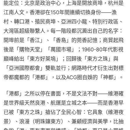
能定位：北京是政治中心，上海是開放商埠，杭州是
江南人文。香港卻在150年間連續切換身份——漁
村、轉口港、殖民商埠、亞洲四小龍、特別行政區、
大灣區超級聯繫人。每一階段都沉澱出自己的名字：
開埠前是「香江」、「香島」的莞香記憶；商貿起飛
後是「購物天堂」「萬國市場」；1960-80年代影視
巔峰給出「東方好萊塢」；回歸後「東方之珠」與
「亞洲國際都會」雙軌並行；網路時代才衍生出對標
帝都魔都的「港都」，以及ACG圈自娛的「神都」。
「港都」之所以停在書面，不是文法不對——維港確
是世界級天然良港、航運是立城之本——而是香港早
已被「東方之珠」搶佔了全民心智：它具象（維港夜
景）、浪漫（明珠鑲東方）、兼顧經濟與美學，比抽