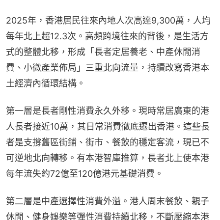
2025年，香港居民往來內地人次高達9,300萬，人均
每年北上超12.3次。高頻跨境往來的背後，是生活方
式的整體北移，形成「長者定居養老、中產休閒消
費、小微產業佈局」三重北向流量，持續改寫香港本
土經濟內循環結構。
第一層是長者剛性消費永久外移。現時常居廣東的港
人長者接近10萬，其日常消費徹底遷出香港。這些長
者是支撐舊區街鋪、街市、餐飲的穩定客流，現已不
可逆地北向轉移。有本港智庫推算，長者北上使本港
每年流失約72億至120億港元基礎消費。
第二層是中產選擇性消費外溢。港人周末餐飲、親子
休閒、健身娛樂等彈性消費持續北移，不斷壓縮本港