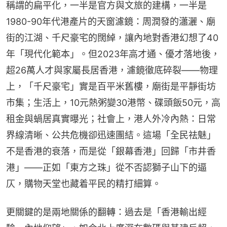
稱謂的扁平化，一半是官方與文旅的建構，一半是
1980-90年代港產片的天窗濾鏡：周潤發的瀟灑、廟
街的江湖、千尺豪宅的闊綽，讓內地對香港幻想了40
年「現代化範本」。但2023年高才通、優才落地後，
超26萬人才與家屬長居香港，濾鏡徹底碎裂——物理
上，「千尺豪宅」實是百平米舊樓，廟街是平靜街坊
市集；生活上，10元熱粥變30港幣、碟頭飯50元，高
租金與蝸居真實曝光；社會上，港人外冷內熱：日常
界線清晰、公共危機卻迅速團結。這場「全民祛魅」
不是香港的衰落，而是從「銀幕香港」回歸「市井香
港」——正如「東方之珠」從不否認獅子山下的逼
仄，購物天堂也藏着平民的精打細算。
更關鍵的是兩地關係的翻轉：過去是「香港輸出經