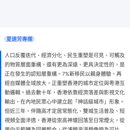
夏建芳專欄
人口反覆迭代、經濟分化、民生重塑是可見、可觸及
的物質層面重構，還有更為深遠、更具決定性的，是
正在發生的認知層重構。7%新移民以親身體驗、再
經自媒體全域放大，正重塑香港的城市定位與粵港互
動邏輯。過去數十年，香港依靠經濟落差與影視文化
輸出，在內地民眾心中建立起「神話級城市」形象。
但近三年，伴隨高才定居常態化、雙城生活普及、短
視頻全面滲透，香港從崇高神壇回落至日常煙火，從
單向示範轉為同層競合，從濾鏡浪漫想像變為可比