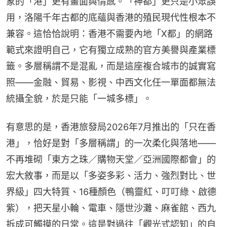
象的「港」更有畫面與情感。「神都」更只是小眾誤
用，洛陽千年古都的底蘊與香港的殖民現代性根本不
兼容。這恰恰說明：香港不需要內地「X都」的網路
範式來證明自己，它有獨立成熟的官方美譽與產業標
籤。多層稱謂不是混亂，而是這座複合城市的誠實寫
照——金融、貿易、影視、中西文化任一單面都無法
統攝全貌，於是只能「一城多標」。
有意思的是，香港旅發局2026年7月推出的「只在香
港」，恰好是對「多層稱謂」的一次柔化與落地——
不再堆砌「東方之珠／購物天堂／亞洲國際都會」的
宏大敘事，而是以「多姿多彩、活力、強烈對比、世
界級」四大特質、16種顏色（鴨靈紅、叮叮綠、啟德
紫），把天星小輪、電車、隱世沙灘、麻雀館、西九
拆成可觸摸的日常。這是對過往「觀光式認知」的自