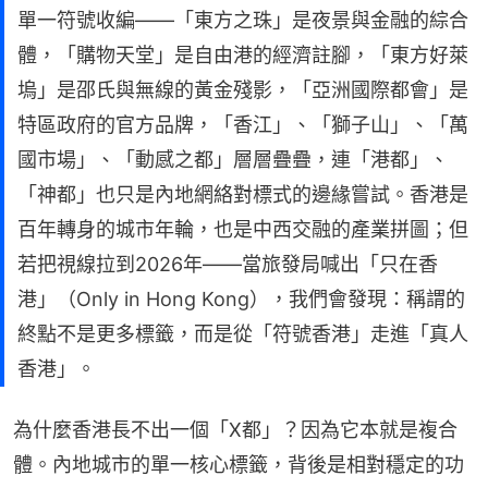
單一符號收編——「東方之珠」是夜景與金融的綜合
體，「購物天堂」是自由港的經濟註腳，「東方好萊
塢」是邵氏與無線的黃金殘影，「亞洲國際都會」是
特區政府的官方品牌，「香江」、「獅子山」、「萬
國市場」、「動感之都」層層疊疊，連「港都」、
「神都」也只是內地網絡對標式的邊緣嘗試。香港是
百年轉身的城市年輪，也是中西交融的產業拼圖；但
若把視線拉到2026年——當旅發局喊出「只在香
港」（Only in Hong Kong），我們會發現：稱謂的
終點不是更多標籤，而是從「符號香港」走進「真人
香港」。
為什麼香港長不出一個「X都」？因為它本就是複合
體。內地城市的單一核心標籤，背後是相對穩定的功