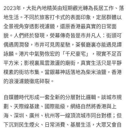
2023年，大批內地精英由短期觀光轉為長居工作、落
地生活。不同於旅客打卡式的表面印象，定居群體以
全景視角穿透影視濾鏡，還原香港最真實的日常面
貌。人們終於發現，熒幕傳奇皆是市井凡人：街頭可
偶遇周潤發，市井可見周星馳，茶餐廳裏亦能遇見譚
詠麟。港片中氣勢恢宏的「千尺豪宅」，現實不足百
平方米；影視裏風雲激盪的廟街，真實生活只是平靜
樸素的街坊市集。當銀幕神話落地為柴米油鹽，香港
的浪漫濾鏡徹底碎裂。
自媒體時代形成一套全新的分層對比邏輯。談城市規
劃、天際線基建、國際能級，網絡自然將香港與上
海、深圳、廣州、杭州等一線頂流城市同台對標；但
下沉到民生煙火、日常消費、基層生活，大眾又會自