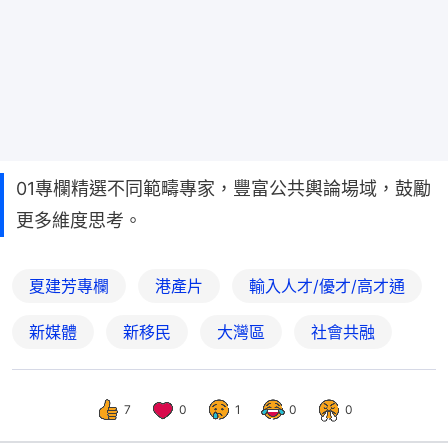
01專欄精選不同範疇專家，豐富公共輿論場域，鼓勵
更多維度思考。
夏建芳專欄
港產片
輸入人才/優才/高才通
新媒體
新移民
大灣區
社會共融
7
0
1
0
0