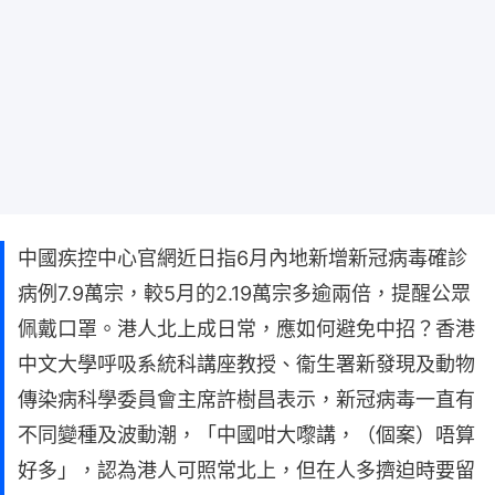
中國疾控中心官網近日指6月內地新增新冠病毒確診
病例7.9萬宗，較5月的2.19萬宗多逾兩倍，提醒公眾
佩戴口罩。港人北上成日常，應如何避免中招？香港
中文大學呼吸系統科講座教授、衞生署新發現及動物
傳染病科學委員會主席許樹昌表示，新冠病毒一直有
不同變種及波動潮，「中國咁大嚟講，（個案）唔算
好多」，認為港人可照常北上，但在人多擠迫時要留