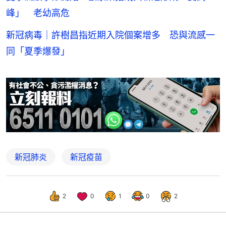
峰」 老幼高危
新冠病毒｜許樹昌指近期入院個案增多 恐與流感一
同「夏季爆發」
新冠肺炎
新冠疫苗
2
0
1
0
2