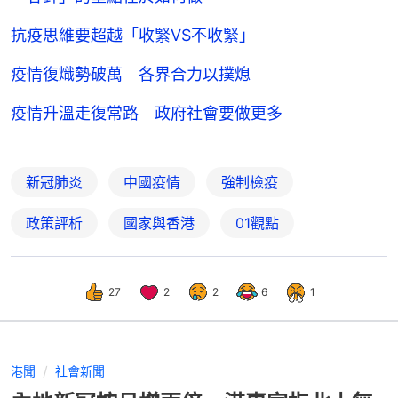
抗疫思維要超越「收緊VS不收緊」
疫情復熾勢破萬 各界合力以撲熄
疫情升溫走復常路 政府社會要做更多
新冠肺炎
中國疫情
強制檢疫
政策評析
國家與香港
01觀點
27
2
2
6
1
港聞
社會新聞