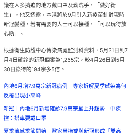
議在人多擠迫的地方戴口罩及勤洗手，「做好衛
生」。他又透露，本港將於9月引入新疫苗針對現時
新冠變種，若有需要的人士可以接種，「可以玩得放
心啲」。
根據衞生防護中心傳染病處監測科資料，5月31日到7
月4日確診的新冠個案為1,265宗，較4月26日到5月
30日錄得的194宗多5倍。
內地6月增7.9萬宗新冠病例 專家拆解夏季感染為何
反覆出現小高峰
新冠｜內地6月新增確診7.9萬宗呈上升趨勢 中疾
控：搭車要戴口罩
夏季流感季節開始 歐家榮指或與新冠形成「雙高