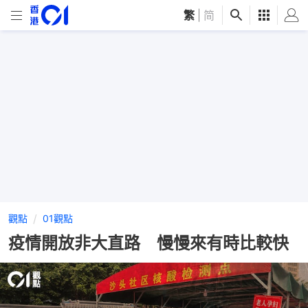
繁
|
简
觀點
01觀點
疫情開放非大直路 慢慢來有時比較快