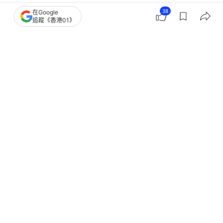
38
在Google
中國
即時中國
追蹤《香港01》
國內新冠疫情升至中流行水平 專家揭
冷氣房效應稱籲公眾毋須恐慌
撰文：
林芷瑩
出版：
2026-07-26 12:09
更新：
2026-07-26 12:10