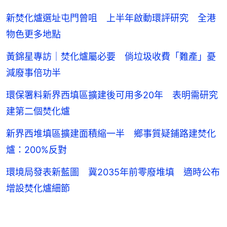
新焚化爐選址屯門曾咀 上半年啟動環評研究 全港
物色更多地點
黃錦星專訪｜焚化爐屬必要 倘垃圾收費「難產」憂
減廢事倍功半
環保署料新界西填區擴建後可用多20年 表明需研究
建第二個焚化爐
新界西堆填區擴建面積縮一半 鄉事質疑鋪路建焚化
爐：200%反對
環境局發表新藍圖 冀2035年前零廢堆填 適時公布
增設焚化爐細節