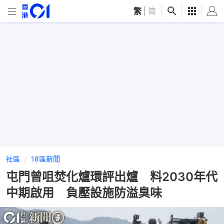
繁
|
简
社區
18區新聞
屯門曾咀焚化爐環評出爐 料2030年代
中期啟用 負壓設施防溢臭味