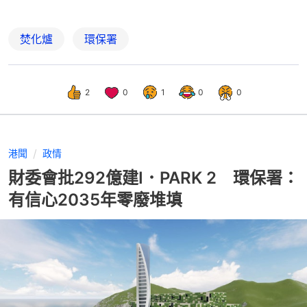
焚化爐
環保署
2
0
1
0
0
港聞
政情
財委會批292億建I．PARK 2 環保署：
有信心2035年零廢堆填