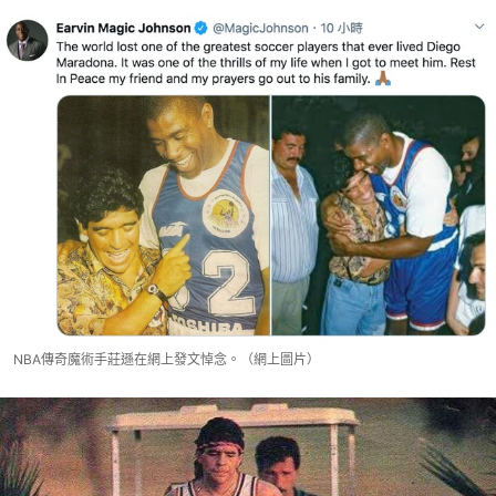
NBA傳奇魔術手莊遜在網上發文悼念。（網上圖片）