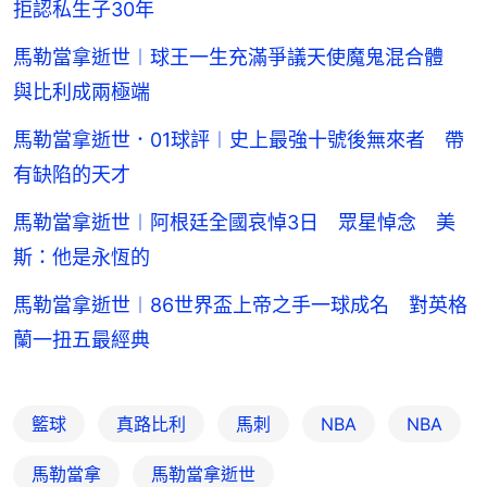
拒認私生子30年
馬勒當拿逝世︱球王一生充滿爭議天使魔鬼混合體
與比利成兩極端
馬勒當拿逝世．01球評︱史上最強十號後無來者 帶
有缺陷的天才
馬勒當拿逝世︱阿根廷全國哀悼3日 眾星悼念 美
斯：他是永恆的
馬勒當拿逝世︱86世界盃上帝之手一球成名 對英格
蘭一扭五最經典
籃球
真路比利
馬刺
NBA
NBA
馬勒當拿
馬勒當拿逝世