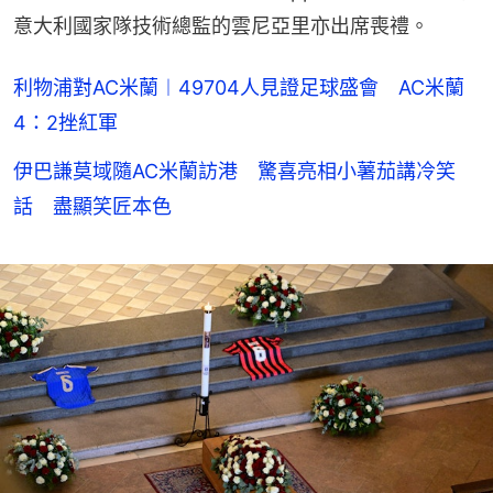
意大利國家隊技術總監的雲尼亞里亦出席喪禮。
利物浦對AC米蘭︱49704人見證足球盛會 AC米蘭
4：2挫紅軍
伊巴謙莫域隨AC米蘭訪港 驚喜亮相小薯茄講冷笑
話 盡顯笑匠本色