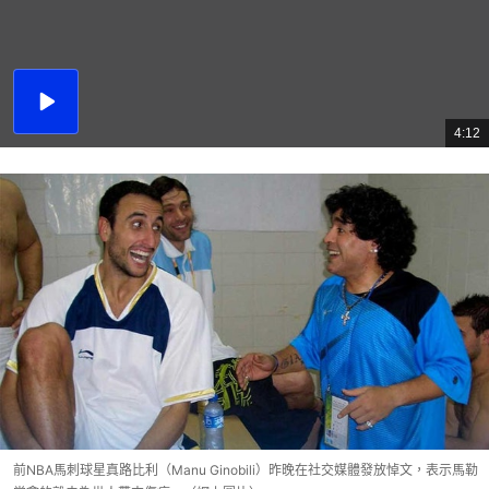
播
放
4:12
總
影
共
片
時
間
前NBA馬刺球星真路比利（Manu Ginobili）昨晚在社交媒體發放悼文，表示馬勒