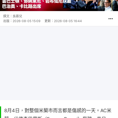
撰文：
吳慕兒
出版：
2026-08-05 15:09
更新：
2026-08-05 16:44
8月4日，對整個米蘭市而言都是傷感的一天。AC米