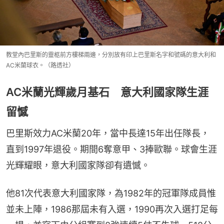
教堂內巴里斯的靈柩前方樓梯兩邊，分別放有印上巴里斯名字和號碼的意大利和
AC米蘭球衣。（路透社）
AC米蘭光輝歲月基石 意大利國家隊生涯
留憾
巴里斯效力AC米蘭20年，當中長達15年出任隊長，
直到1997年退役。期間6奪意甲、3捧歐聯。球會生涯
光輝耀眼，意大利國家隊卻有遺憾。
他81次代表意大利國家隊，為1982年的冠軍隊成員惟
並未上陣，1986那屆未有入選，1990再次入選打足每