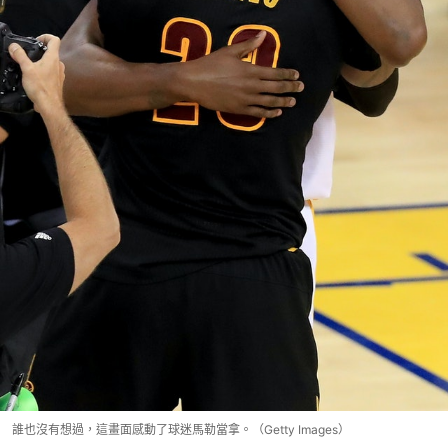
誰也沒有想過，這畫面感動了球迷馬勒當拿。（Getty Images）