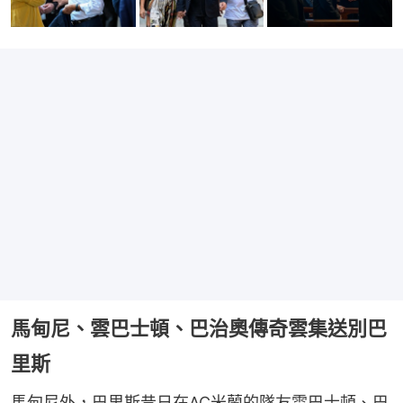
馬甸尼、雲巴士頓、巴治奧傳奇雲集送別巴
里斯
馬甸尼外，巴里斯昔日在AC米蘭的隊友雲巴士頓、巴