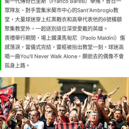
蘭一代傳奇巴里斯（Franco Baresi）舉殯，昔日一
眾隊友、對手雲集米蘭市中心的Sant'Ambrogio教
堂，大量球迷穿上紅黑戰衣和高舉代表他的6號橫額
聚集教堂外，一起送別這位深受愛戴的英雄。
喪禮舉行期間，場上鐵漢馬甸尼（Paolo Maldini）傷
感落淚，當儀式完結，靈柩被抬出教堂一刻，球迷高
唱一曲You'll Never Walk Alone，願逝去的偶像不會
孤身上路。