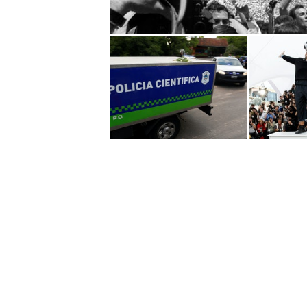
其後，馬勒當拿名正言順攻入英格蘭
之力獨闖英格蘭腹地，扭過英格蘭5
其中守將畢查（Terry Butche
典金球，至今仍為球迷津津樂道。