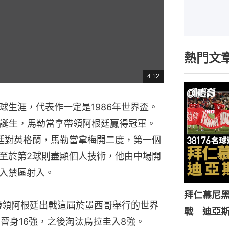
熱門文
4:12
總
共
時
間
球生涯，代表作一定是1986年世界盃。
王誕生，馬勒當拿帶領阿根廷贏得冠軍。
廷對英格蘭，馬勒當拿梅開二度，第一個
至於第2球則盡顯個人技術，他由中場開
入禁區射入。
拜仁慕尼黑
帶領阿根廷出戰這屆於墨西哥舉行的世界
戰 迪亞
晉身16強，之後淘汰烏拉圭入8強。