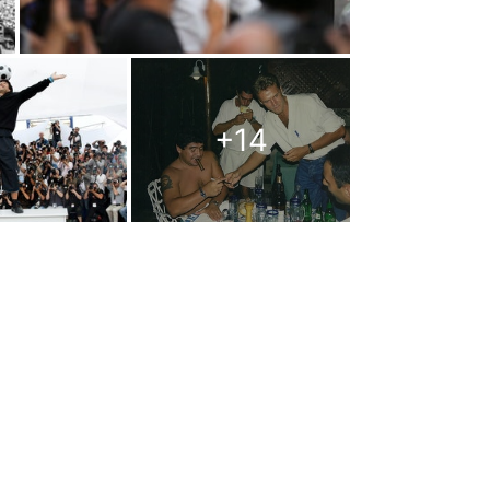
大門：他從中場開始引球推進，以一己
名中場及後衛的阻截後再闖進禁區射入，
r）更慘被他扭過兩次。這個入球成為世界盃經