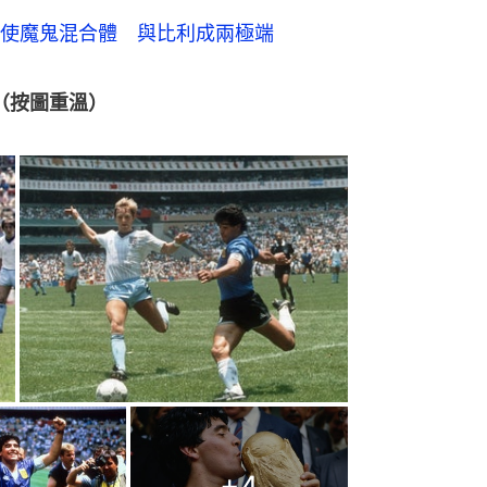
+
4
：1淘汰英格蘭。4強阿根廷對比利時，又
，助球隊以2：0淘汰比利時。
完場前交出助攻，為阿根廷奠定3：2勝