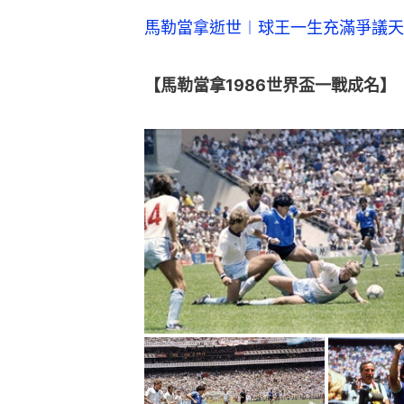
憑馬勒當拿的兩個入球，阿根廷以2
是馬勒當拿的個人表演，他梅開二度
決賽他被西德全場緊盯下，仍成功在