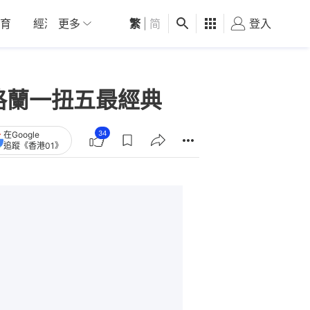
育
經濟
更多
01深圳
繁
觀點
|
简
健康
好食玩飛
登入
女
格蘭一扭五最經典
34
在Google
追蹤《香港01》