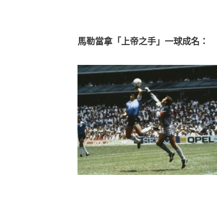
馬勒當拿「上帝之手」一球成名：
【全球悼念馬勒當拿】（按圖放大）