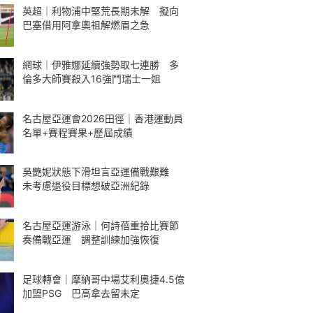
英超｜利物浦中堅荒長期未解 擬向
巴塞借用阿拿奧祖解燃眉之急
網球｜伊雅娜延續強勢取七連勝 多
倫多大師賽殺入16強鬥瑞士一姐
名古屋亞運會2026田徑｜香港運動員
名單+賽程賽果+歷屆成績
吳艷妮狀態下滑坦言亞運備戰艱難
未考慮退役目標想破亞洲紀錄
名古屋亞運游泳｜何詩蓓重拾比賽節
奏備戰亞運 調整訓練加強恢復
足球轉會｜摩納哥中場艾利奧捷4.5億
加盟PSG 巴高拿去留未定