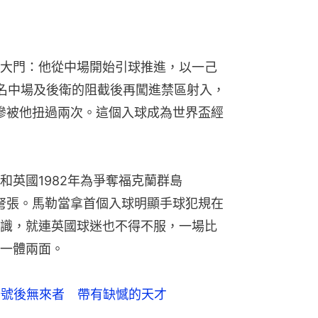
和英國1982年為爭奪福克蘭群島
更見劍拔弩張。馬勒當拿首個入球明顯手球犯規在
識，就連英國球迷也不得不服，一場比
一體兩面。
十號後無來者　帶有缺憾的天才
使魔鬼混合體　與比利成兩極端
（按圖重溫）