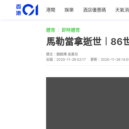
港聞
娛樂
酒店優惠碼
天氣消
體育
即時體育
馬勒當拿逝世︱86
撰文：
顏銘輝 吳慕兒
出版：
2020-11-26 02:17
更新：
2020-11-26 14:0