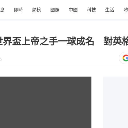
息
即時
熱榜
國際
中國
科技
生活
體
世界盃上帝之手一球成名 對英
5