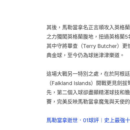
這場大戰另一特別之處，在於阿根廷
（Falkland Islands）開戰
先，第二個入球卻盡顯精湛球技和膽
賽，完美反映馬勒當拿魔鬼與天使的
馬勒當拿逝世．01球評︱史上最強
馬勒當拿逝世︱球王一生充滿爭議天
【馬勒當拿1986世界盃一戰成名】