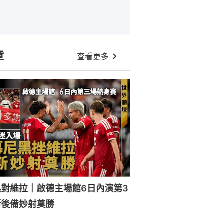
章
查看更多
對維拉｜啟德主場館6日內演第3
斯後備妙射奠勝