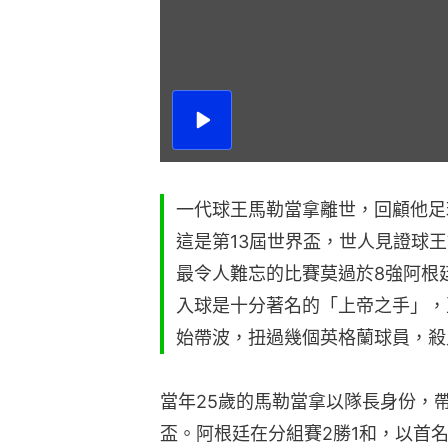
播
放
影
片
一代球王馬勒當拿離世，回顧他足
這是第13屆世界盃，世人見證球
最令人難忘的比賽莫過於8強阿根
入球是十分著名的「上帝之手」，
始帶波，扭過幾個英格蘭球員，殺
當年25歲的馬勒當拿以隊長身份，
盃。阿根廷在分組賽2勝1和，以首名