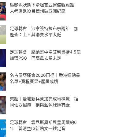
吳艷妮狀態下滑坦言亞運備戰艱難
未考慮退役目標想破亞洲紀錄
足球轉會｜沙拿簽特拉布宗兩年 加
歷查：土耳其聯賽水平太低
足球轉會｜摩納哥中場艾利奧捷4.5億
加盟PSG 巴高拿去留未定
名古屋亞運會2026田徑｜香港運動員
名單+賽程賽果+歷屆成績
英超｜曼城新兵蒙加完成地標戰 拒
阿仙奴招攬 稱與藍色球隊有緣
足球轉會｜雲尼斯奧斯與皇馬續約6
年 曾清空IG新貼文一錘定音