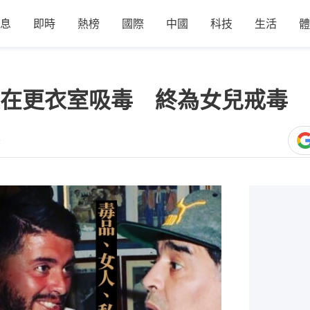
息
即時
熱榜
國際
中國
科技
生活
體
在更衣室吸毒 終為女兒戒毒 
7