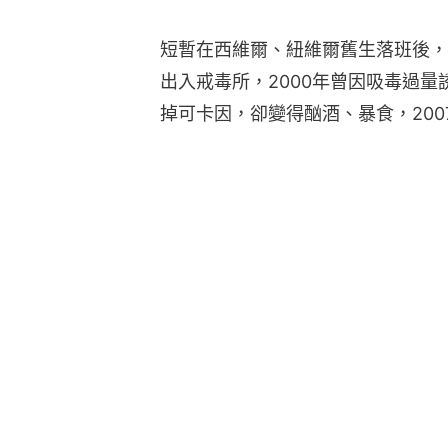
短暫在西維爾、紐維爾舊生落班後，
出入戒毒所，2000年曾因吸毒過
掉可卡因，卻變得酗酒、暴食，20