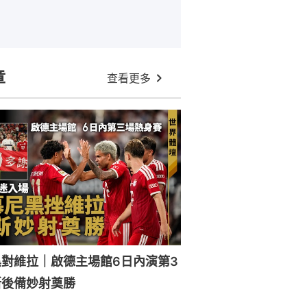
章
查看更多
對維拉｜啟德主場館6日內演第3
斯後備妙射奠勝