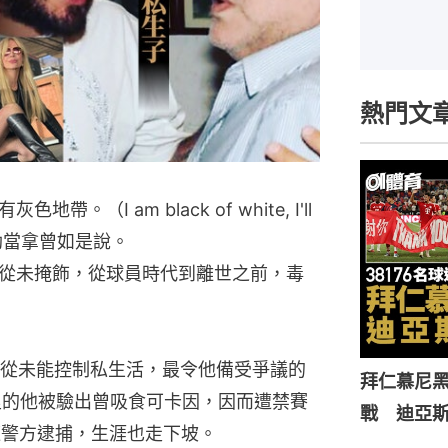
熱門文
（I am black of white, I'll
.）」馬勒當拿曾如是說。
從未掩飾，從球員時代到離世之前，毒
從未能控制私生活，最令他備受爭議的
拜仁慕尼黑
玻里的他被驗出曾吸食可卡因，因而遭禁賽
戰 迪亞
遭警方逮捕，生涯也走下坡。