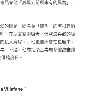
毒品令他「感覺到前所未有的興奮」，
愛的則是一間名為「鱷魚」的阿根廷酒
吧、在朋友家中吸毒，但我最喜歡的吸
的私人廂房。」他更自稱會在包廂中，
毒。不過，他亦指染上毒癮令他散盡錢
友借錢度日。
illafane：