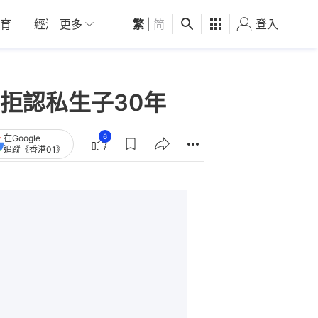
育
經濟
更多
01深圳
繁
觀點
|
简
健康
好食玩飛
登入
女
拒認私生子30年
6
在Google
追蹤《香港01》