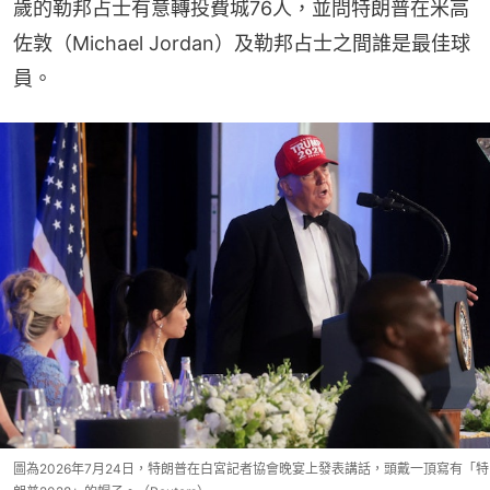
歲的勒邦占士有意轉投費城76人，並問特朗普在米高
佐敦（Michael Jordan）及勒邦占士之間誰是最佳球
員。
圖為2026年7月24日，特朗普在白宮記者協會晚宴上發表講話，頭戴一頂寫有「特