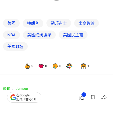
美國
特朗普
勒邦占士
米高佐敦
NBA
美國總統選舉
美國民主黨
美國政壇
5
0
0
3
1
體育
Jumper
1
在Google
NBA｜特朗普入場累紐約人主場落敗？
追蹤《香港01》
回應名嘴調侃：不確定他的IQ