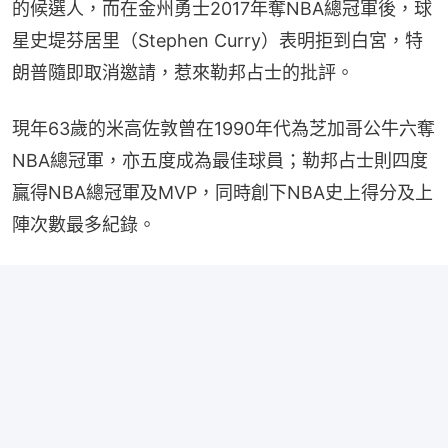
的候選人，而在金州勇士2017年奪NBA總冠軍後，球
星史堤芬居里（Stephen Curry）表明拒到白宮，特
朗普隨即取消邀請，惹來勒邦占士的批評。
現年63歲的米高佐敦曾在1990年代為芝加哥公牛六奪
NBA總冠軍，亦五度成為最佳球員；勒邦占士則四度
贏得NBA總冠軍及MVP，同時創下NBA史上得分及上
陣次數最多紀錄。