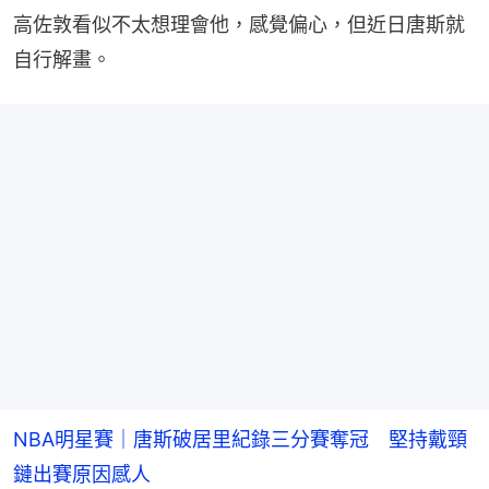
高佐敦看似不太想理會他，感覺偏心，但近日唐斯就
自行解畫。
NBA明星賽｜唐斯破居里紀錄三分賽奪冠 堅持戴頸
鏈出賽原因感人