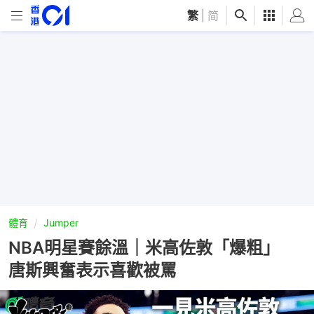
繁
|
简
體育
Jumper
NBA明星賽餘溫｜米高佐敦「爆粗」
唐斯興奮表示喜歡被罵