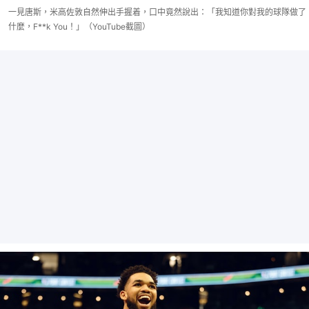
一見唐斯，米高佐敦自然伸出手握着，口中竟然說出：「我知道你對我的球隊做了
什麼，F**k You！」（YouTube截圖）