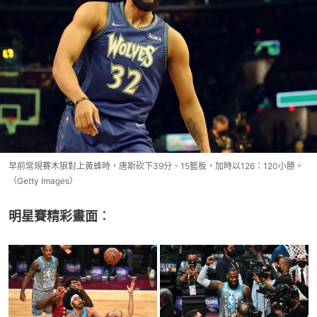
早前常規賽木狼對上黃蜂時，唐斯砍下39分、15籃板，加時以126：120小勝。
（Getty Images）
明星賽精彩畫面︰