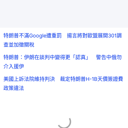
特朗普不滿Google遭重罰 揚言將對歐盟展開301調
查並加徵關稅
特朗普：伊朗在談判中變得更「認真」 警告中俄勿
介入援伊
美國上訴法院維持判決 裁定特朗普H-1B天價簽證費
政策違法