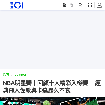
繁
|
简
體育
Jumper
NBA明星賽｜回顧十大精彩入樽賽 經
典飛人佐敦與卡達歷久不衰