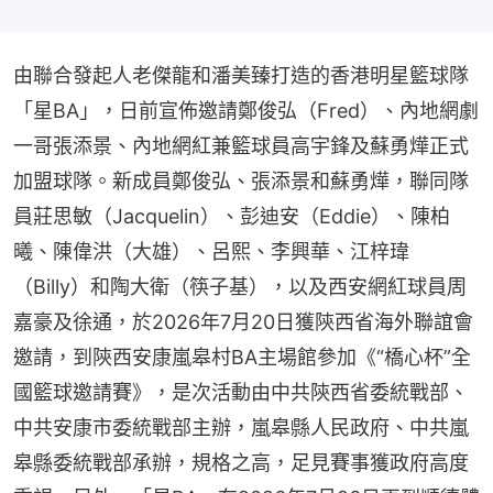
由聯合發起人老傑龍和潘美臻打造的香港明星籃球隊
「星BA」，日前宣佈邀請鄭俊弘（Fred）、內地網劇
一哥張添景、內地網紅兼籃球員高宇鋒及蘇勇燁正式
加盟球隊。新成員鄭俊弘、張添景和蘇勇燁，聯同隊
員莊思敏（Jacquelin）、彭迪安（Eddie）、陳柏
曦、陳偉洪（大雄）、呂熙、李興華、江梓瑋
（Billy）和陶大衛（筷子基），以及西安網紅球員周
嘉豪及徐通，於2026年7月20日獲陝西省海外聯誼會
邀請，到陝西安康嵐皋村BA主場館參加《“橋心杯”全
國籃球邀請賽》，是次活動由中共陝西省委統戰部、
中共安康市委統戰部主辦，嵐皋縣人民政府、中共嵐
皋縣委統戰部承辦，規格之高，足見賽事獲政府高度