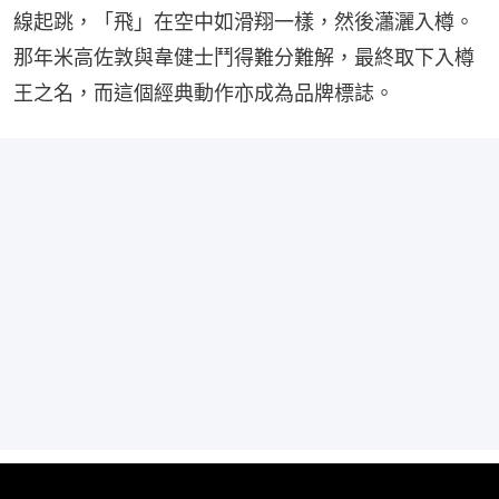
線起跳，「飛」在空中如滑翔一樣，然後瀟灑入樽。
那年米高佐敦與韋健士鬥得難分難解，最終取下入樽
王之名，而這個經典動作亦成為品牌標誌。