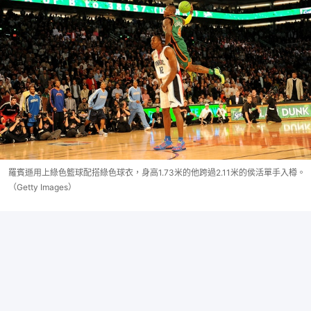
羅賓遜用上綠色籃球配搭綠色球衣，身高1.73米的他跨過2.11米的侯活單手入樽。
（Getty Images）