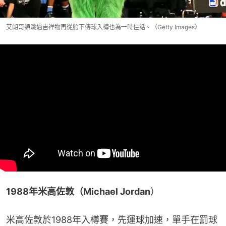
艾朗哥頓跳過吉祥物再從胯下傳球入樽也為一時佳話。（Getty Images）
1988年米高佐敦（Michael Jordan
）
米高佐敦於1988年入樽賽，先運球加速，單手在罰球