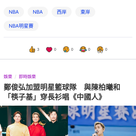
NBA
NBA
西岸
東岸
NBA明星賽
3
0
0
0
0
娛樂
即時娛樂
鄭俊弘加盟明星籃球隊 與陳柏曦和
「筷子基」穿長衫唱《中國人》