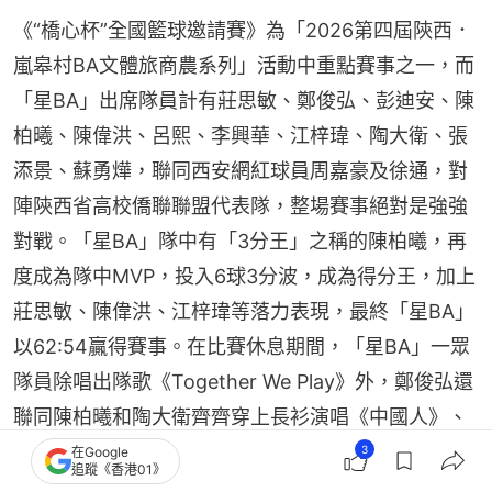
《“橋心杯”全國籃球邀請賽》為「2026第四屆陝西．
嵐皋村BA文體旅商農系列」活動中重點賽事之一，而
「星BA」出席隊員計有莊思敏、鄭俊弘、彭迪安、陳
柏曦、陳偉洪、呂熙、李興華、江梓瑋、陶大衛、張
添景、蘇勇燁，聯同西安網紅球員周嘉豪及徐通，對
陣陝西省高校僑聯聯盟代表隊，整場賽事絕對是強強
對戰。「星BA」隊中有「3分王」之稱的陳柏曦，再
度成為隊中MVP，投入6球3分波，成為得分王，加上
莊思敏、陳偉洪、江梓瑋等落力表現，最終「星BA」
以62:54贏得賽事。在比賽休息期間，「星BA」一眾
隊員除唱出隊歌《Together We Play》外，鄭俊弘還
聯同陳柏曦和陶大衛齊齊穿上長衫演唱《中國人》、
《龍的傳人》和《大中國》的串燒歌，原來這次是
3
在Google
追蹤《香港01》
Fred首次這樣表演，「我以前都未試過着長衫，仲喺