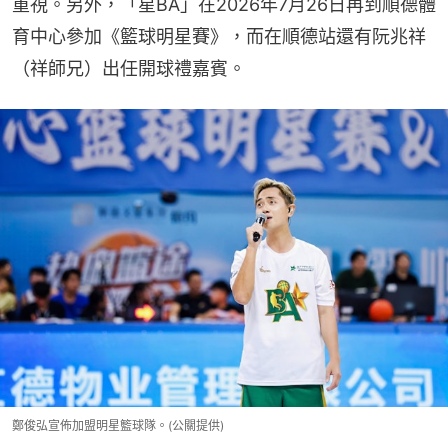
重視。另外，「星BA」在2026年7月26日再到順德體
育中心參加《籃球明星賽》，而在順德站還有阮兆祥
（祥師兄）出任開球禮嘉賓。
鄭俊弘宣佈加盟明星籃球隊。(公關提供)