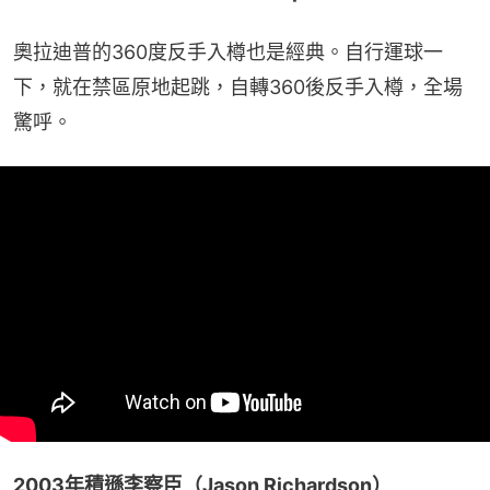
奧拉迪普的360度反手入樽也是經典。自行運球一
下，就在禁區原地起跳，自轉360後反手入樽，全場
驚呼。
2003年積遜李察臣（Jason Richardson）