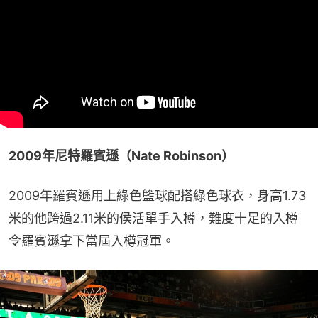
2009年尼特羅賓遜（Nate Robinson）
2009年羅賓遜用上綠色籃球配搭綠色球衣，身高1.73
米的他跨過2.11米的侯活單手入樽，難度十足的入樽
令羅賓遜拿下當屆入樽冠軍。