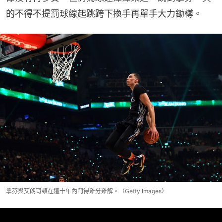
的不得不提罰球線起跳跨下換手再單手大力鋤樽。
拿芬與艾朗哥頓在這十年內鬥得難分難解。（Getty Images）