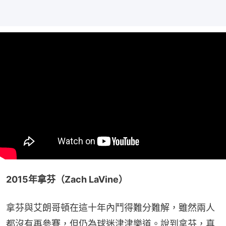
2015年拿芬（Zach LaVine）
拿芬與艾朗哥頓在這十年內鬥得難分難解，雖然兩人
都沒有再參賽，但仍為球迷津津樂道。說到拿芬，真