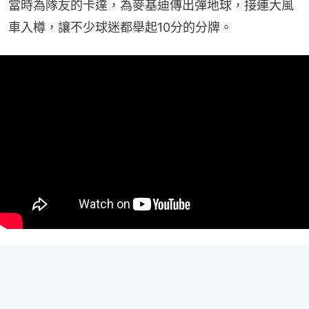
當時為隊友的卡達，為麥基迪傳出彈地球，接連大風
車入樽，讓不少球迷都舉起10分的分牌。