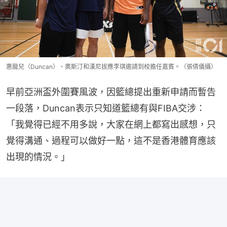
惠龍兒（Duncan）、奧斯汀和漢尼拔應李琪邀請到校擔任嘉賓。（張倩儀攝）
早前亞洲盃外圍賽風波，因籃總提出重新申請而暫告
一段落，Duncan表示只知道籃總有與FIBA交涉：
「我覺得已經不用多說，大家在網上都寫出感想，只
覺得溝通、過程可以做好一點，這不是香港體育應該
出現的情況。」