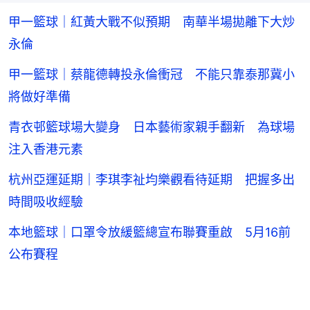
甲一籃球｜紅黃大戰不似預期 南華半場拋離下大炒
永倫
甲一籃球｜蔡龍德轉投永倫衝冠 不能只靠泰那冀小
將做好準備
青衣邨籃球場大變身 日本藝術家親手翻新 為球場
注入香港元素
杭州亞運延期｜李琪李祉均樂觀看待延期 把握多出
時間吸收經驗
本地籃球｜口罩令放緩籃總宣布聯賽重啟 5月16前
公布賽程