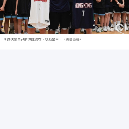
李琪送出自己的港隊球衣，獎勵學生。（張倩儀攝）