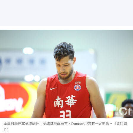
南華教練巴拿莫域離任，令球隊群龍無首，Duncan坦言有一定影響。（資料圖
片）