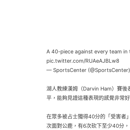
湖人教練漢姆（Darvin Ham）
平，能夠見證這種表現的感覺非常好
在眾多被占士獨得40分的「受害者
次面對公鹿，有6次砍下至少40分
算，最高者是他首次拿到總冠軍時效
支舊東家有5次得40分或以上，百分比
昨天上陣33分鐘的勒邦占士今日再
38387分紀錄只有157分之差。如
年的紀錄，登頂NBA歷史得分榜第1