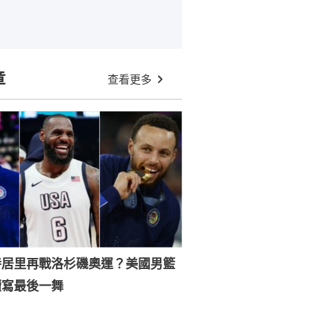
章
查看更多
特居里再戰洛杉磯奧運？美國男籃
續寫最後一舞