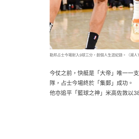
勒邦占士今場射入9球三分，創個人生涯紀錄。（湖人Twi
今仗之前，快艇是「大帝」唯一一支
隊，占士今場終於「集郵」成功。
他亦追平「籃球之神」米高佐敦以3
A 40-piece against every team in 
pic.twitter.com/RUAeAJBLw8
— SportsCenter (@SportsCenter