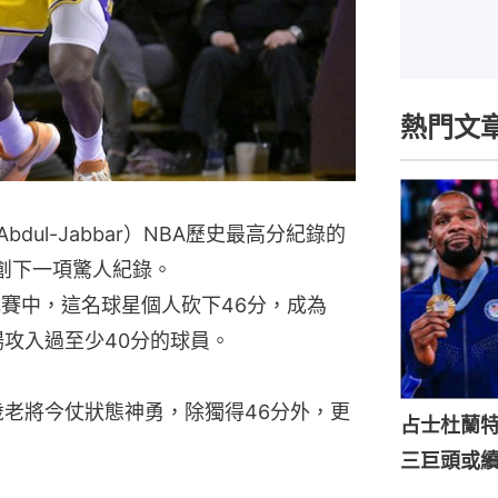
熱門文
bdul-Jabbar）NBA歷史最高分紀錄的
，再創下一項驚人紀錄。
的比賽中，這名球星個人砍下46分，成為
場攻入過至少40分的球員。
歲老將今仗狀態神勇，除獨得46分外，更
占士杜蘭
三巨頭或