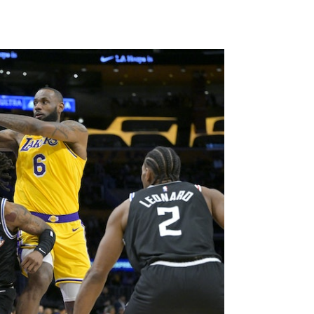
多年紀錄。（路透社）
擊敗 賽後自白：我真的老了
分先生 距歷史得分王只剩一步之遙
傳媒席仍留給他 勒邦占士哀悼