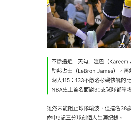
不斷追近「天勾」渣巴（Kareem A
勒邦占士（LeBron James）
湖人115：133不敵洛杉磯快艇
NBA史上首名面對30支球隊都單
雖然未能阻止球隊輸波，但這名38
命中9記三分球創個人生涯紀錄。