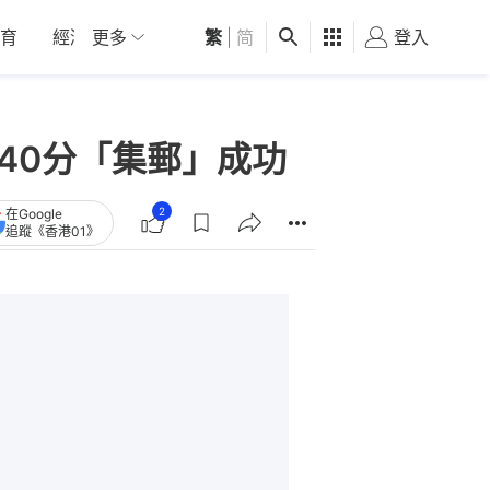
育
經濟
更多
01深圳
繁
觀點
|
简
健康
好食玩飛
登入
女
砍40分「集郵」成功
2
在Google
追蹤《香港01》