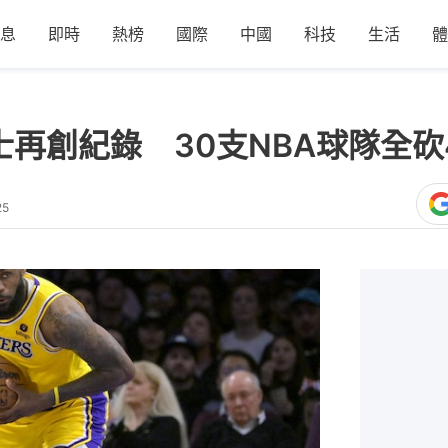
息
即時
熱榜
國際
中國
科技
生活
體
士再創紀錄 30支NBA球隊全
25