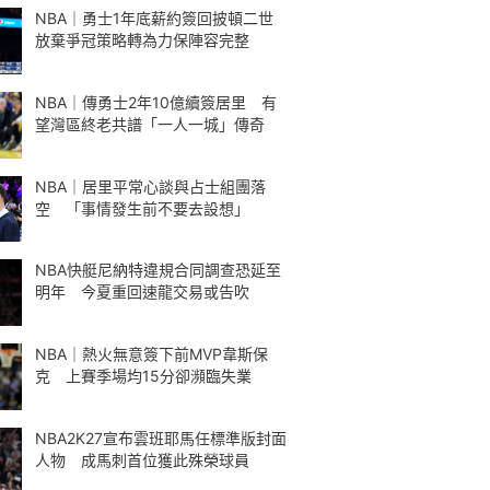
NBA｜勇士1年底薪約簽回披頓二世
放棄爭冠策略轉為力保陣容完整
NBA｜傳勇士2年10億續簽居里 有
望灣區終老共譜「一人一城」傳奇
NBA｜居里平常心談與占士組團落
空 「事情發生前不要去設想」
NBA快艇尼納特違規合同調查恐延至
明年 今夏重回速龍交易或告吹
NBA｜熱火無意簽下前MVP韋斯保
克 上賽季場均15分卻瀕臨失業
NBA2K27宣布雲班耶馬任標準版封面
人物 成馬刺首位獲此殊榮球員