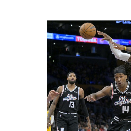
假若表現持續，勒邦占士有望在2月打破「天勾」塵封
NBA｜勒邦占士遭應屆探花一句話
NBA｜勒邦占士成最年輕38000
世界盃｜美國記者採訪時猝逝 空置