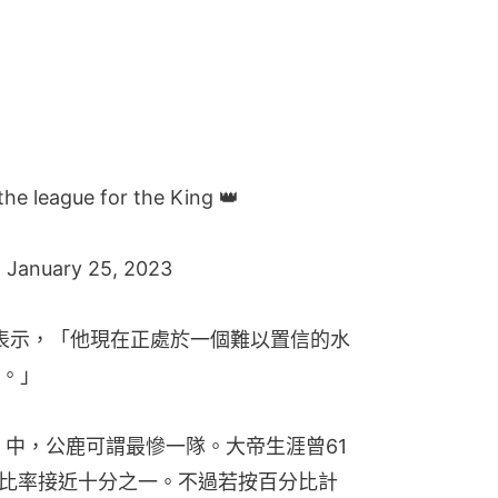
賽後表示，「他現在正處於一個難以置信的水
。」
」中，公鹿可謂最慘一隊。大帝生涯曾61
，比率接近十分之一。不過若按百分比計
力的邁阿密熱火，「大帝」43次對陣這
為11.6%。
戰馬刺，並在主場拿下20分，距離渣巴
無意外，他將會在2月打破「天勾」塵封34
位。