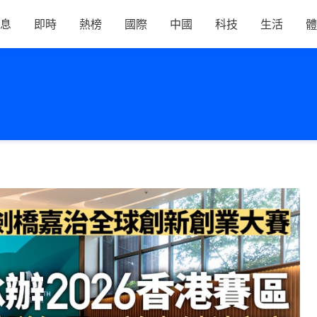
息
即時
熱榜
國際
中國
科技
生活
體