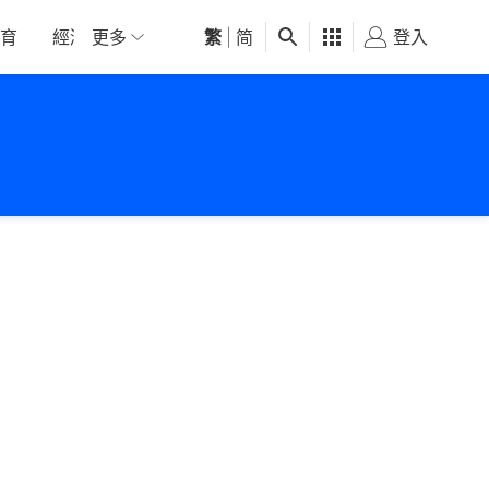
育
經濟
更多
01深圳
繁
觀點
|
简
健康
好食玩飛
登入
女