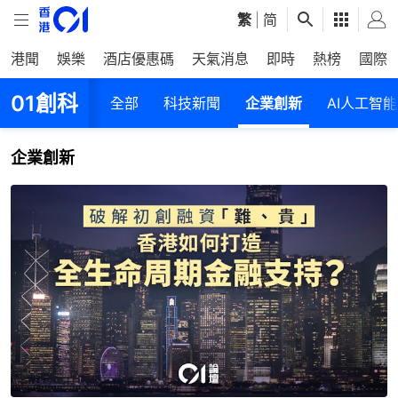
繁
|
简
港聞
娛樂
酒店優惠碼
天氣消息
即時
熱榜
國際
01創科
全部
科技新聞
企業創新
AI人工智能
企業創新