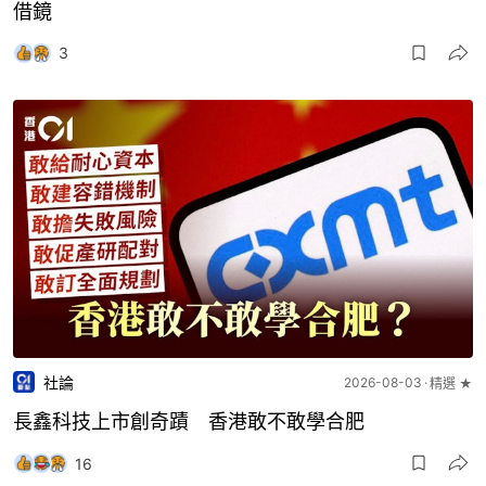
借鏡
3
社論
2026-08-03
精選 ★
長鑫科技上市創奇蹟 香港敢不敢學合肥
16