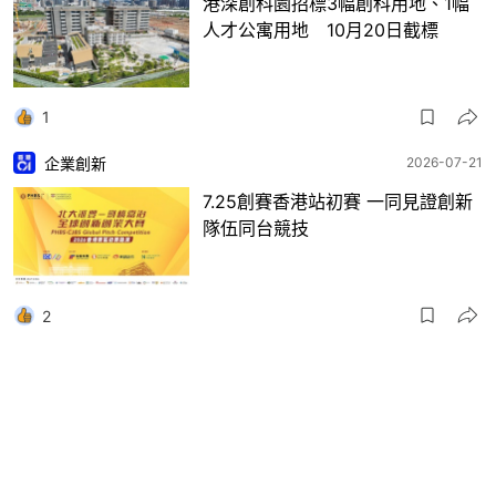
港深創科園招標3幅創科用地、1幅
人才公寓用地 10月20日截標
1
企業創新
2026-07-21
7.25創賽香港站初賽 一同見證創新
隊伍同台競技
2
01論壇
2026-07-14
精選 ★
來稿｜讀懂習近平科學技術獎勵大
會講話：中國該幹什麼？