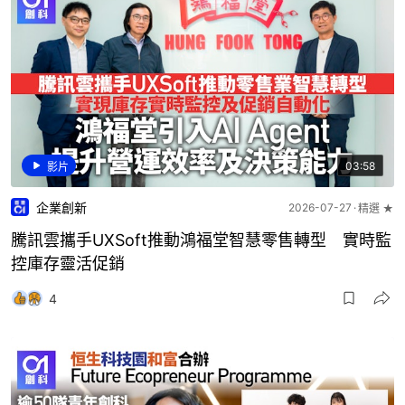
03:58
影片
企業創新
2026-07-27
精選 ★
騰訊雲攜手UXSoft推動鴻福堂智慧零售轉型 實時監
控庫存靈活促銷
4