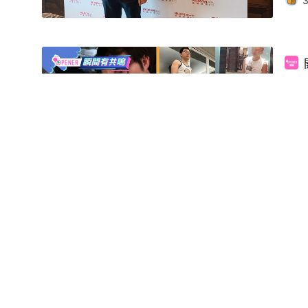
林
棄..
荷
款