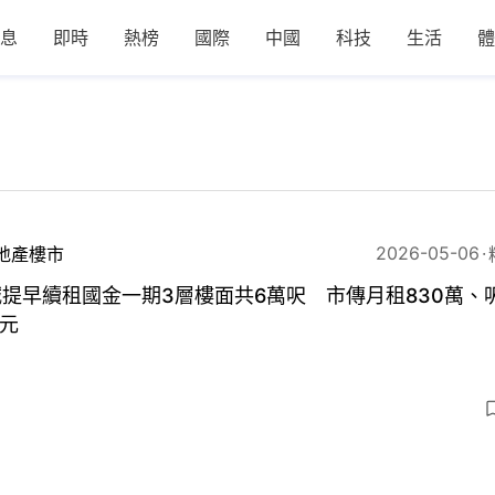
息
即時
熱榜
國際
中國
科技
生活
體
2026-05-06
地產樓市
提早續租國金一期3層樓面共6萬呎 市傳月租830萬、
0元