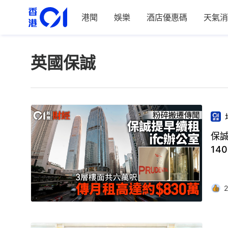
港聞
娛樂
酒店優惠碼
天氣消
英國保誠
保誠
14
2