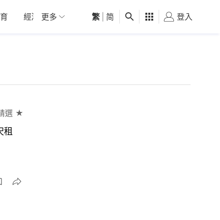
育
經濟
更多
01深圳
繁
觀點
|
简
健康
好食玩飛
登入
女
精選 ★
呎租