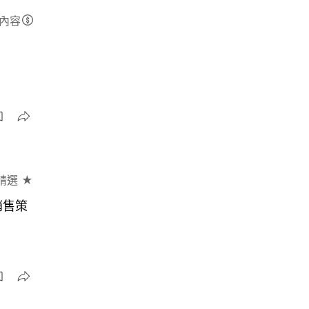
內容
精選 ★
銷售策