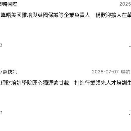
2025
即時國際
立峰晤美國雅培與英國保誠等企業負責人 稱歡迎擴大在
3
2025-07-07
財經快訊
特約
誠理財培訓學院匠心獨運逾廿載 打造行業領先人才培訓
2