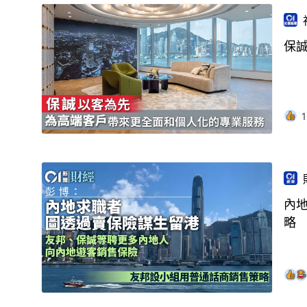
保
1
內
略