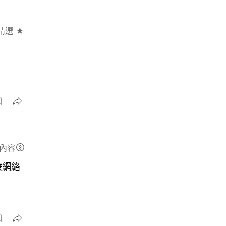
精選 ★
內容
療網絡