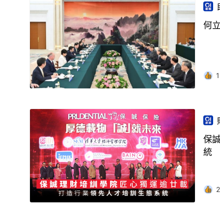
何
1
保
統
2