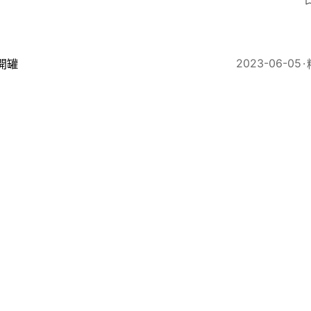
3
2023-06-05
開罐
作大律師生涯戰績幾乎全敗被網民恥笑！僅贏一次全靠對
88
2023-06-05
熱爆話題
里活廣場兇案｜林作遭保誠炒魷 網民放售背心抽水：解