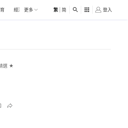
育
經濟
更多
01深圳
繁
觀點
|
简
健康
好食玩飛
登入
女
精選 ★