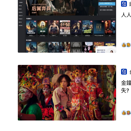
人人
金
失?