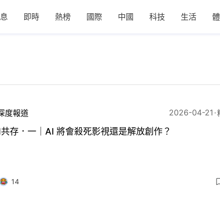
息
即時
熱榜
國際
中國
科技
生活
體
2026-04-21
深度報道
I共存．一｜AI 將會殺死影視還是解放創作？
14