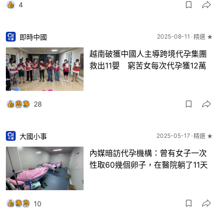
4
即時中國
2025-08-11
精選 ★
越南破獲中國人主導跨境代孕集團
救出11嬰 窮苦女每次代孕獲12萬
28
大國小事
2025-05-17
精選 ★
內媒暗訪代孕機構：曾有女子一次
性取60幾個卵子，在醫院躺了11天
10