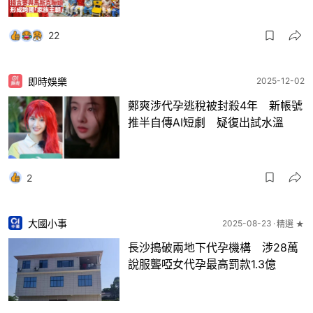
22
即時娛樂
2025-12-02
鄭爽涉代孕逃稅被封殺4年 新帳號
推半自傳AI短劇 疑復出試水溫
2
大國小事
2025-08-23
精選 ★
長沙搗破兩地下代孕機構 涉28萬
說服聾啞女代孕最高罰款1.3億