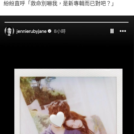
紛紛直呼「救命別嚇我，是新專輯而已對吧？」