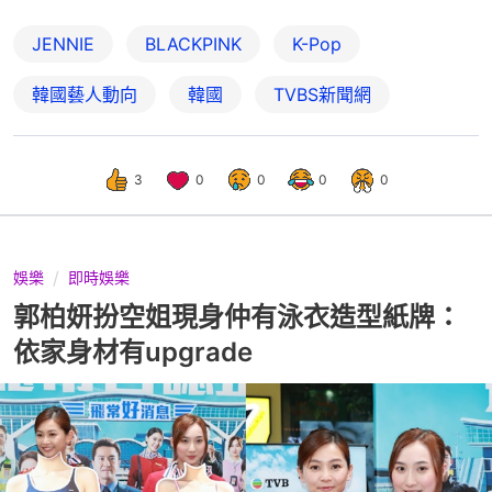
JENNIE
BLACKPINK
K-Pop
韓國藝人動向
韓國
TVBS新聞網
3
0
0
0
0
娛樂
即時娛樂
郭柏妍扮空姐現身仲有泳衣造型紙牌：
依家身材有upgrade