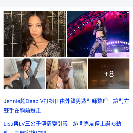
+
8
Jennie超Deep V打扮任由外籍男造型師整理 讓對方
雙手在胸前遊走
Lisa與LV三公子傳情變引議 緋聞男友停止讚IG動