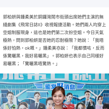
郭柏妍與鍾柔美於銅鑼灣鬧市街頭出席她們主演的無
綫劇集《飛常日誌II》收視報捷活動。她們兩人均穿上
空姐制服現身，這也是她們第二次扮空姐。今日天氣
極熱，問到郭柏妍是否她的忍耐極限？她說：「我唔
係好怕熱，ok嘅。」鍾柔美亦說：「我都慣咗，反而
係驚曬黑，我好易曬黑」。郭柏妍也表示自己同樣好
易曬黑；「驚曬黑唔驚熱。」