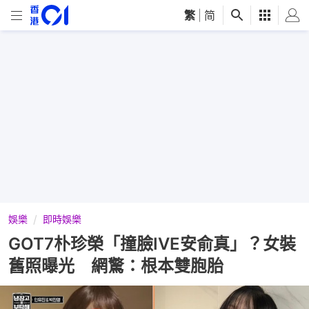
繁
|
简
娛樂
即時娛樂
GOT7朴珍榮「撞臉IVE安俞真」？女裝
舊照曝光 網驚：根本雙胞胎