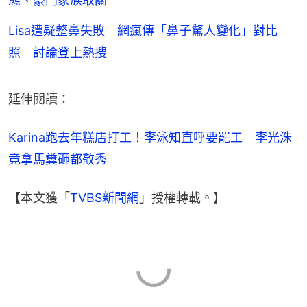
態、豪門家族取關
Lisa遭疑整鼻失敗 網瘋傳「鼻子驚人變化」對比
照 討論登上熱搜
延伸閱讀：
Karina跑去年糕店打工！李泳知直呼要罷工　李光洙
竟拿馬糞砸都敬秀
【本文獲「
TVBS新聞網
」授權轉載。】