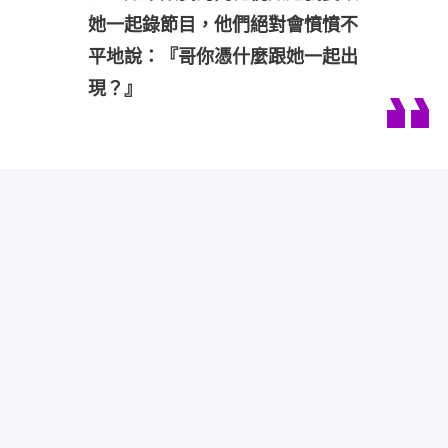
她一起錄節目，他們絕對會憤憤不
平地說：『哥你憑什麼跟她一起出
現？』