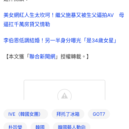
美女網紅人生太坎坷！繼父施暴又被生父逼拍AV　母
逼扛千萬房貸又情勒
李伯恩低調結婚！另一半身分曝光「是34歲女星」
【本文獲「
聯合新聞網
」授權轉載。】
IVE（韓國女團）
拜托了冰箱
GOT7
朴珍榮
韓國
韓國藝人動向