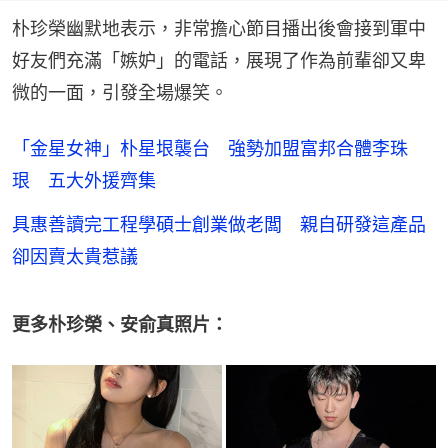
朴珍榮幽默地表示，非常擔心節目播出後會接到軍中
好友們充滿「嫉妒」的電話，展現了作為前輩卻又卑
微的一面，引發全場爆笑。
「金星女神」朴星垠襲台 強勢加盟富邦合體李珠
珢 五大外援齊集
具惠善讀完工程學碩士創業做老闆 親自研發這產品
卻因賣太貴惹議
更多朴珍榮、安俞真照片：