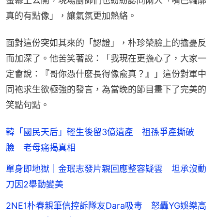
螢幕上公開，現場廚師們也紛紛認同兩人「嘴巴輪廓
真的有點像」，讓氣氛更加熱絡。
面對這份突如其來的「認證」，朴珍榮臉上的擔憂反
而加深了。他苦笑著說：「我現在更擔心了，大家一
定會說：『哥你憑什麼長得像兪真？』」這份對軍中
同袍求生欲極強的發言，為當晚的節目畫下了完美的
笑點句點。
韓「國民天后」輕生後留3億遺產 祖孫爭產撕破
臉 老母痛揭真相
單身即地獄｜金珉志發片親回應整容疑雲 坦承沒動
刀因2舉動變美
2NE1朴春親筆信控訴隊友Dara吸毒 怒轟YG娛樂高