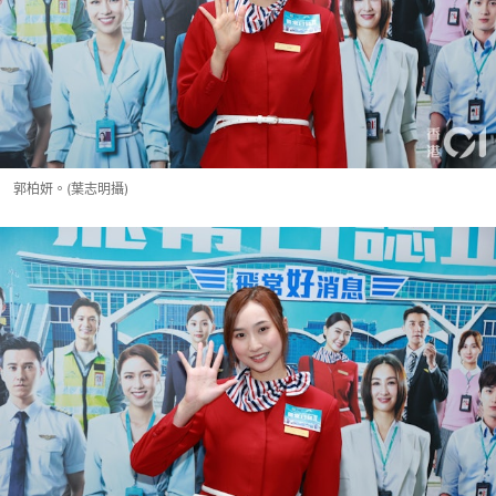
郭柏妍。(葉志明攝)