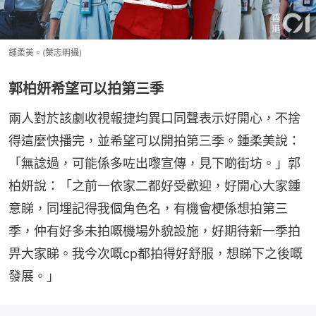
鍾柔美。(葉志明攝)
郭柏妍希望可以拍第三季
兩人對於該劇收視報捷均異口同聲表示好開心，不捨
得這麼快播完，並希望可以開拍第三季。鍾柔美說：
「無諗過，可能係多咗出嚟宣傳，見下啲街坊。」郭
柏妍說：「之前一依家二都好受歡迎，好開心大家鍾
意睇，同埋記得我個角色名，有機會梗係想拍第三
季，仲有好多未拍嘅機場外貌設施，好期待新一季拍
畀大家睇。我今次嘅cp都拍得好舒服，想睇下之後嘅
發展。」