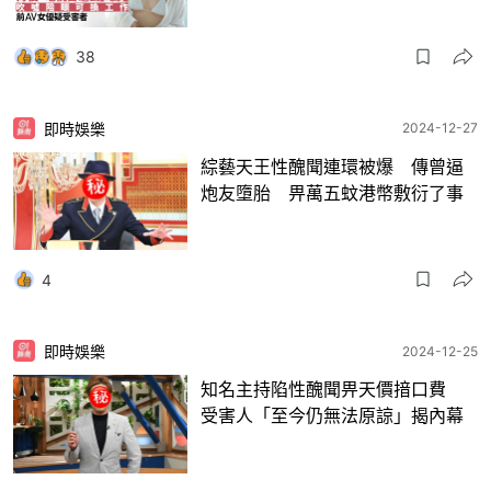
38
即時娛樂
2024-12-27
綜藝天王性醜聞連環被爆 傳曾逼
炮友墮胎 畀萬五蚊港幣敷衍了事
4
即時娛樂
2024-12-25
知名主持陷性醜聞畀天價揞口費
受害人「至今仍無法原諒」揭內幕