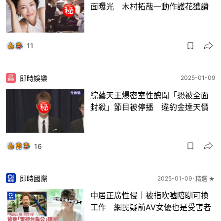
面曝光 木村拓哉一動作護花獲讚
11
即時娛樂
2025-01-09
綜藝天王爆密室性醜聞「恐被全面
封殺」節目被停播 違約金達天價
16
即時國際
2025-01-09
精選 ★
中居正廣性侵｜被指吹噓陪瞓可換
工作 網民疑前AV女優也是受害者