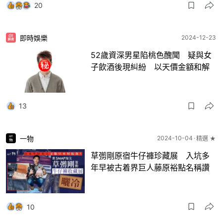
20
即時娛樂
2024-12-23
52歲資深男星陷桃色醜聞 疑與女
子飲酒後現糾紛 以天價金額和解
13
一物
2024-10-04
精選 ★
草彅剛原宿牛仔褲珍藏展 入坑多
年早被古着界巨人藤原裕點名稱讚
10