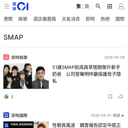
繁
|
简
港聞
娛樂
酒店優惠碼
天氣消息
即時
熱榜
國際
SMAP
即時娛樂
2026-05-08
51歲SMAP前成員草彅剛榮升新手
奶爸 公司發聲明呼籲保護母子隱
私
2
即時國際
2025-03-31
精選 ★
性朝貢風波 調查報告認定中居正