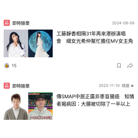
即時娛樂
2024-08-06
工藤靜香相隔31年再來港辦演唱
會 細女光希仲幫忙擔任MV女主角
15
即時娛樂
2023-11-10
精選 ★
傳SMAP中居正廣非患盲腸癌 知情
者揭病因：大腸被切除了一半以上
2