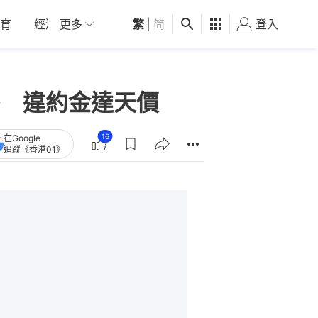
育
經濟
更多
01深圳
繁
觀點
|
简
健康
好食玩飛
登入
女
 違約金達天價
16
在Google
追蹤《香港01》