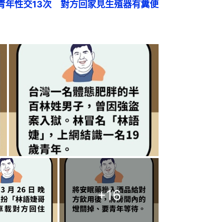
青年性交13次　對方回家見生殖器有糞便
+
16