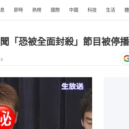
息
即時
熱榜
國際
中國
科技
生活
體
聞「恐被全面封殺」節目被停播
43