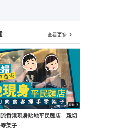
章
查看更多
01:13
回流香港現身貼地平民麵店 親切
手零架子