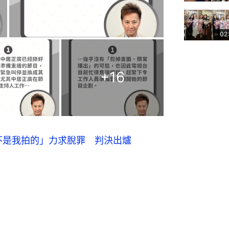
02
+
16
不是我拍的」力求脫罪 判決出爐