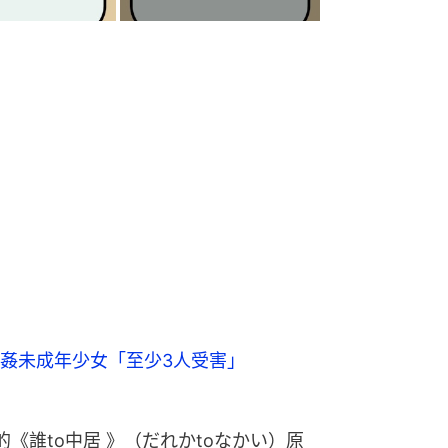
姦未成年少女「至少3人受害」
《誰to中居 》（だれかtoなかい）原