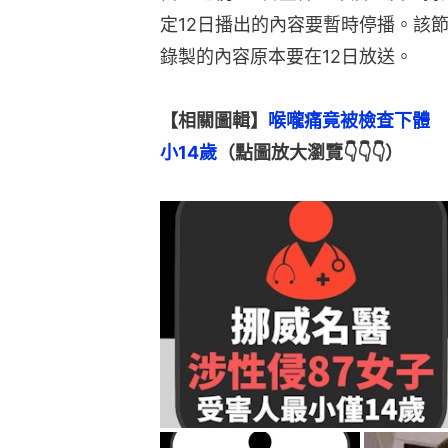
定12日播出的內容要暫時停播。該
錄製的內容原本要在12日放送。
【相關圖輯】
喉嚨痛竟被檢查下體　
小14歲
（點圖放大瀏覽👇👇👇）