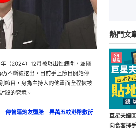
熱門文
年（2024）12月被爆出性醜聞，並砸
內幕仍不斷被挖出，目前手上節目開始停
特別節目，身為主持人的他畫面全程被被
封殺的窘境。
　傳曾逼炮友墮胎　畀萬五蚊港幣敷衍
巨星夫婦
向食客揮