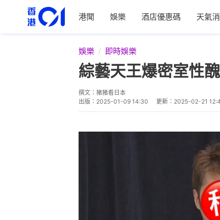
港聞
娛樂
酒店優惠碼
天氣消
娛樂
即時娛樂
綜藝天王爆密室性醜
撰文：
豬豬看日本
出版：
2025-01-09 14:30
更新：
2025-02-21 12: