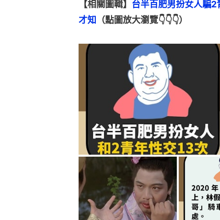
【相關圖輯】
台半百肥男扮女人騙2
才知
（點圖放大瀏覽👇👇👇）