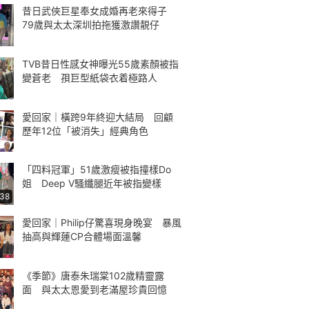
昔日武俠巨星奉女成婚再老來得子
79歲與太太深圳拍拖獲激讚靚仔
TVB昔日性感女神曝光55歲素顏被指
變蒼老 孭巨型紙袋衣着極路人
愛回家｜橫跨9年終迎大結局 回顧
歷年12位「被消失」經典角色
「四料冠軍」51歲激瘦被指撞樣Do
姐 Deep V騷纖腿近年被指變樣
:38
愛回家｜Philip仔驚喜現身晚宴 暴風
抽高與輝蓮CP合體場面溫馨
《季節》唐泰朱瑞棠102歲精靈露
面 與太太恩愛到老滿屋珍貴回憶