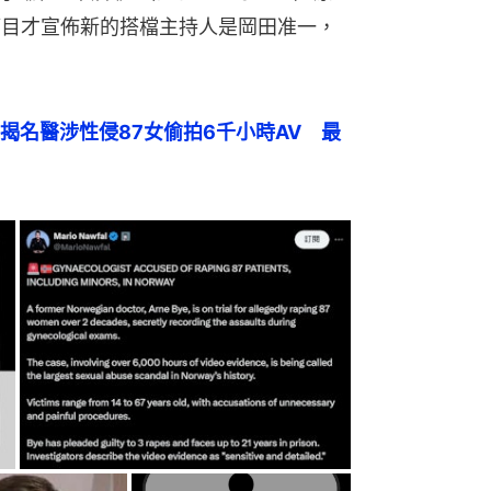
節目才宣佈新的搭檔主持人是岡田准一，
揭名醫涉性侵87女偷拍6千小時AV　最