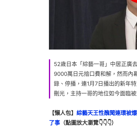
52歲日本「綜藝一哥」中居正廣去
9000萬日元揞口費和解，然而
錄、停播，連1月7日播出的新年
刪光，主持一哥的地位如今面臨被
【懶人包】
綜藝天王性醜聞連環被爆
了事
（點圖放大瀏覽👇👇👇）