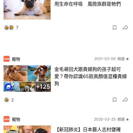
用生命在呼吸 風險族群是牠們
7
寵物
2021-03-06
精選 ★
金毛尋回犬跟貴婦狗的孩子超可
愛？帶你認識65款高顏值混種貴婦
狗
+
125
2
寵物
2020-03-25
精選 ★
【新冠肺炎】日本藝人志村健確