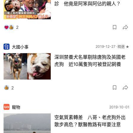
診 他竟是阿笨與阿佔的親人？
2
大國小事
2019-12-27
精選 ★
深圳禁養犬名單剔除唐狗及英國老
虎狗 近10萬隻狗可被登記飼養
2
寵物
2019-10-01
空氣質素轉差 八哥、老虎狗外出
散步高危？獸醫教路有咩要注意