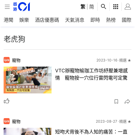
繁
|
简
港聞
娛樂
酒店優惠碼
天氣消息
即時
熱榜
國際
老虎狗
寵物
2023-10-16
精選 ★
VTC辦寵物瑜珈工作坊紓壓兼增感
情 寵物按一穴位行雷閃電可定驚
寵物
2023-08-27
精選 ★
短吻犬背後不為人知的痛苦：一直