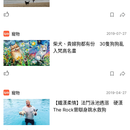
寵物
2019-07-27
柴犬、貴婦狗都有份 30隻狗狗亂
入梵高名畫
寵物
2019-04-27
【鐵漢柔情】法鬥泳池遇溺 硬漢
The Rock曾瞓身跳水救狗