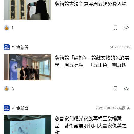
藝術館書法主題展周五起免費入場
1
社會新聞
2021-11-03
藝術館「#物色—館藏文物的色彩美
學」周五亮相 「五正色」劃展區
3
社會新聞
2021-08-08
精選 ★
慈善家何耀光家族再捐至樂樓藏
品 藝術館展明代四大畫家仇英之
作