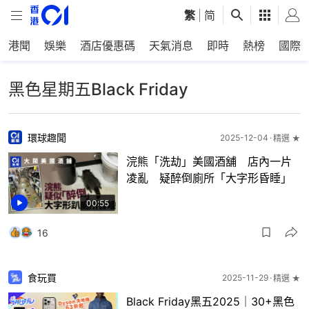
繁
|
简
港聞
娛樂
酒店優惠碼
天氣消息
即時
熱榜
國際
黑色星期五Black Friday
環球趣聞
2025-12-04
精選 ★
浣熊「洗劫」美國酒舖 店內一片
凌亂 疑醉倒廁所「大字形昏睡」
00:55
16
食玩買
2025-11-29
精選 ★
Black Friday黑五2025｜30+黑色