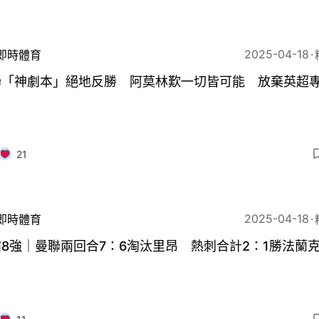
2025-04-18
即時體育
聯「神劇本」絕地反勝 阿莫林歎一切皆可能 放棄英超
21
2025-04-18
即時體育
8強｜曼聯兩回合7：6淘汰里昂 熱刺合計2：1勝法蘭