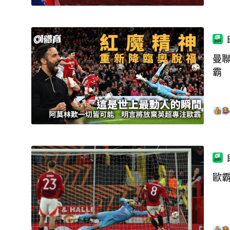
曼
霸
歐霸