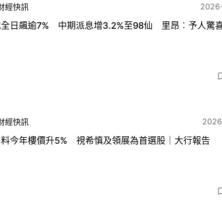
2026
財經快訊
全日飆逾7% 中期派息增3.2%至98仙 里昂︰予人驚
2026
財經快訊
昂料今年樓價升5% 視希慎及領展為首選股｜大行報告