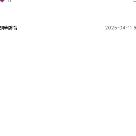
11
2025-04-11
即時體育
霸｜曼聯作客賽和里昂 奧拿拿兩度嚴重失誤 馬迪神預
11
2025
即時體育
8強首回合｜ 里昂2：2逼和曼聯 熱刺1：1法蘭克福