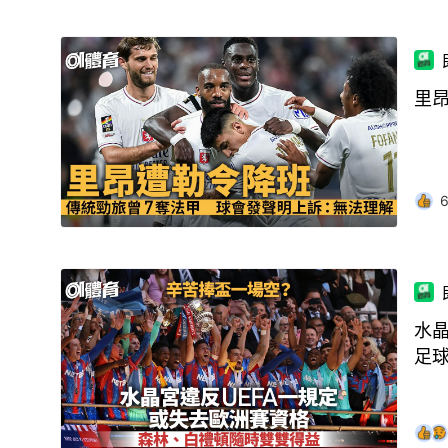
里
水晶
足