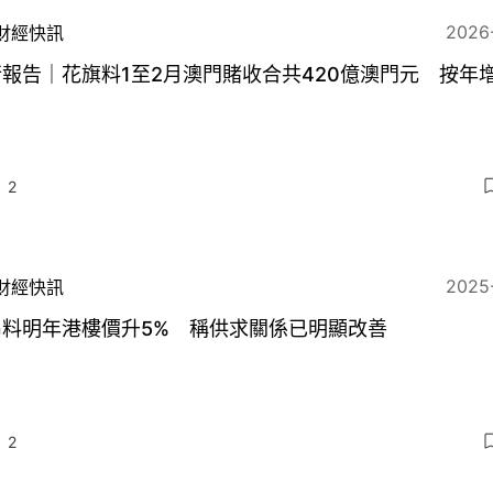
2026
財經快訊
報告｜花旗料1至2月澳門賭收合共420億澳門元 按年增
2
2025
財經快訊
昂料明年港樓價升5% 稱供求關係已明顯改善
2