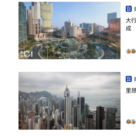
大行
成
里