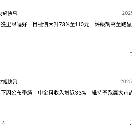
2025
財經快訊
獲里昂唱好 目標價大升73%至110元 評級調高至跑
2025
財經快訊
米下周公布季績 中金料收入增近33% 維持予跑贏大市
3