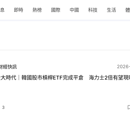
息
即時
熱榜
國際
中國
科技
生活
體
2026
財經快訊
大時代｜韓國股市槓桿ETF完成平倉 海力士2倍有望現
？
3