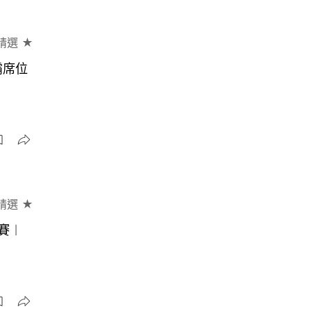
精選 ★
霸席位
精選 ★
賽︱