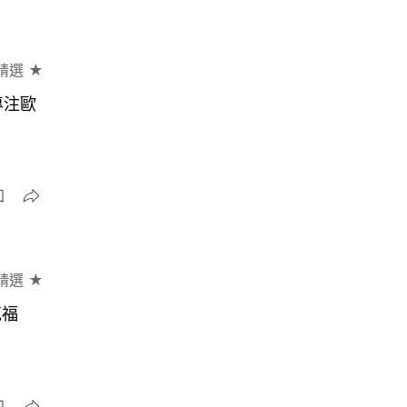
精選 ★
專注歐
精選 ★
克福