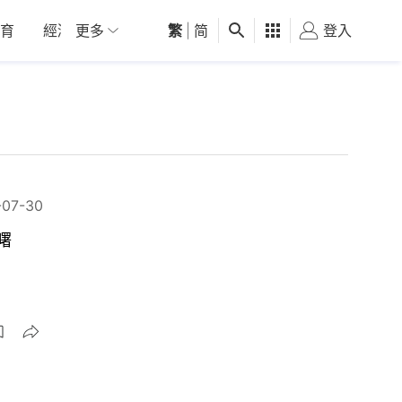
育
經濟
更多
01深圳
繁
觀點
|
简
健康
好食玩飛
登入
女
-07-30
曙