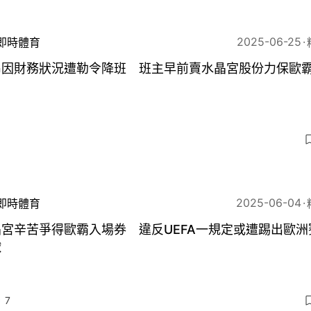
2025-06-25
即時體育
昂因財務狀況遭勒令降班 班主早前賣水晶宮股份力保歐
6
2025-06-04
即時體育
宮辛苦爭得歐霸入場券 違反UEFA一規定或遭踢出歐洲
球
7