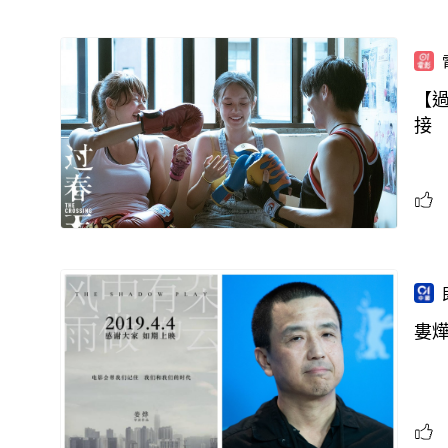
【
接
婁