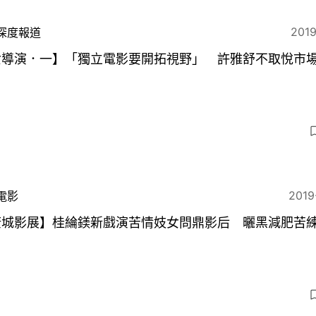
2019
深度報道
女導演．一】「獨立電影要開拓視野」 許雅舒不取悅市
2019
電影
康城影展】桂綸鎂新戲演苦情妓女問鼎影后 曬黑減肥苦