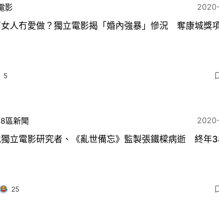
2020
電影
西女人冇愛做？獨立電影揭「婚內強暴」慘況 奪康城獎
5
2020
18區新聞
地獨立電影研究者、《亂世備忘》監製張鐵樑病逝 終年3
25