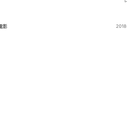
2018
電影
毛俠】港產低成本動保電影 導演區焯文：比動物義工我
2018
深度報道
獅子山精神．四】80後編導捱得辛苦 上唔到樓因為唔夠