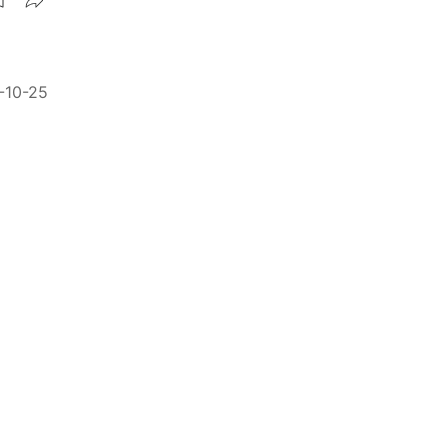
-10-25
微不足
-10-18
拼搏？