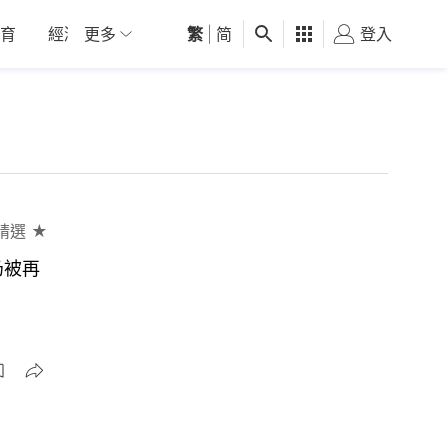
育
經濟
更多
01深圳
繁
觀點
|
简
健康
好食玩飛
登入
女
精選 ★
仍被再