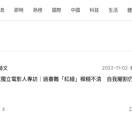
息
即時
熱榜
國際
中國
科技
生活
體
2022-11-02
藝文
地獨立電影人專訪｜過審難「紅線」模糊不清 自我閹割
3