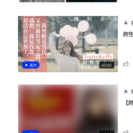
跨性
02:20
影片
【