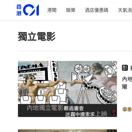
港聞
娛樂
酒店優惠碼
天氣消
獨立電影
內
閹