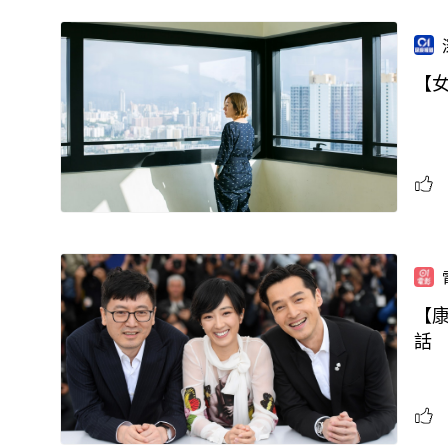
【
【
話