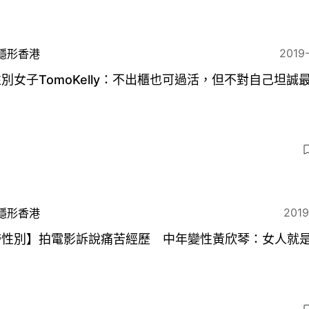
2019
隱形香港
別女子TomoKelly：不出櫃也可過活，但不對自己坦誠
2019
隱形香港
跨性別】拍電影訴說痛苦經歷 中年變性黃欣琴：女人就