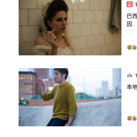
巴
因
本