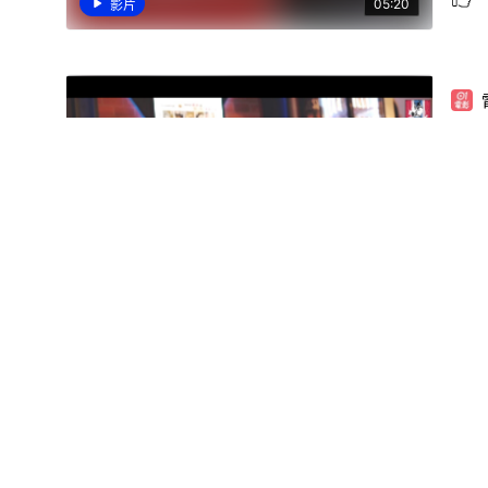
05:20
影片
【
道
04:03
影片
【