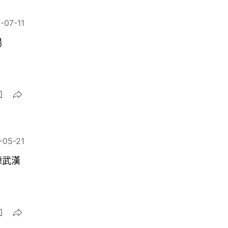
-07-11
場
-05-21
練武漢