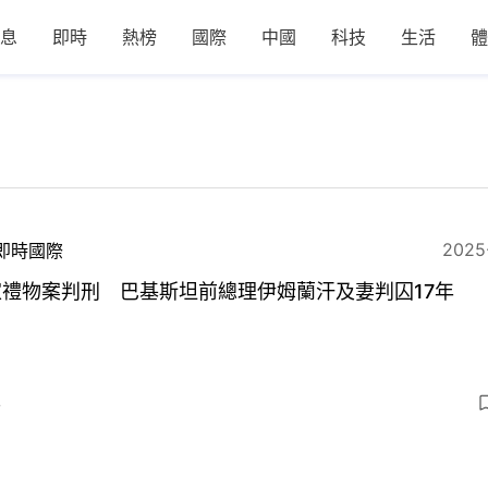
息
即時
熱榜
國際
中國
科技
生活
體
2025
即時國際
家禮物案判刑 巴基斯坦前總理伊姆蘭汗及妻判囚17年
4