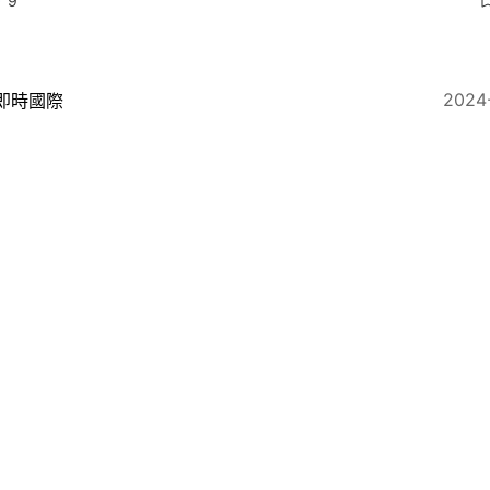
9
2024
即時國際
基斯坦前總理伊姆蘭汗支持候選人計劃組建政府
7
2024-02-10
即時國際
基斯坦大選沒有絕對贏家 下一步：如何組閣，誰當總理