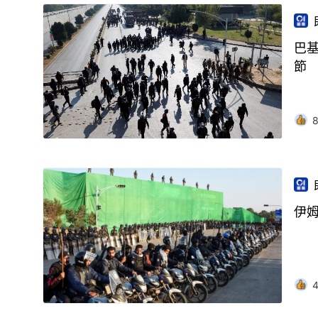
巴
節
伊