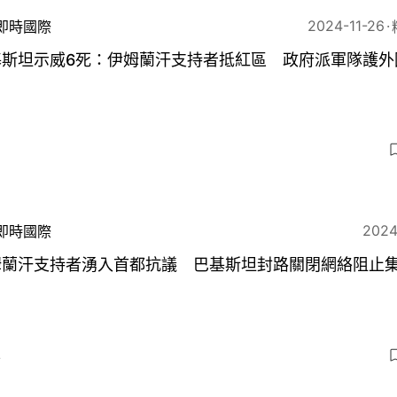
2024-11-26
即時國際
基斯坦示威6死：伊姆蘭汗支持者抵紅區 政府派軍隊護外
8
2024
即時國際
姆蘭汗支持者湧入首都抗議 巴基斯坦封路關閉網絡阻止
4