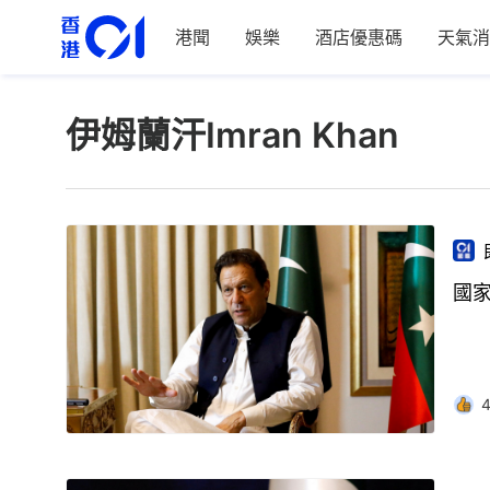
港聞
娛樂
酒店優惠碼
天氣消
伊姆蘭汗Imran Khan
國