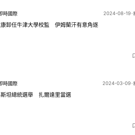
2024-08-19
即時國際
定康卸任牛津大學校監 伊姆蘭汗有意角逐
5
2024-03-09
即時國際
基斯坦總統選舉 扎爾達里當選
5