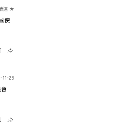
精選 ★
國使
-11-25
集會