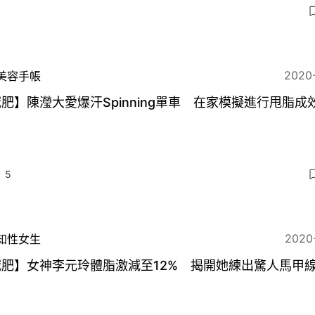
2020
美容手帳
肥】陳瀅大愛爆汗Spinning單車 在家模擬進行甩脂成
5
2020
知性女生
減肥】女神李元玲體脂激減至12% 揭開她練出驚人馬甲