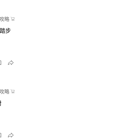
攻略
踩踏步
攻略
對