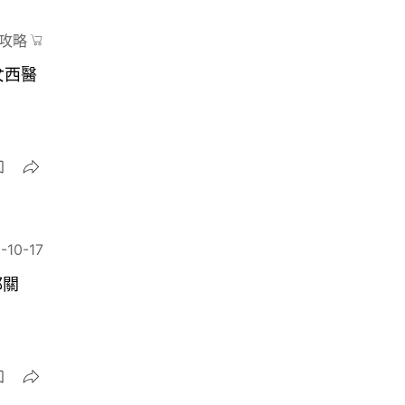
攻略
女西醫
-10-17
都關