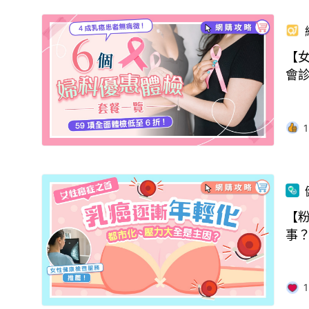
【女
會
1
【
事
1