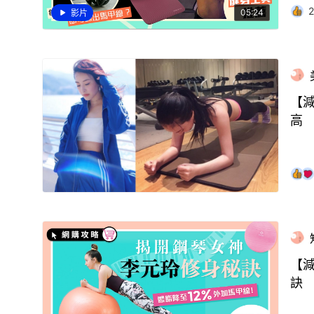
2
05:24
影片
【減
高
【
訣