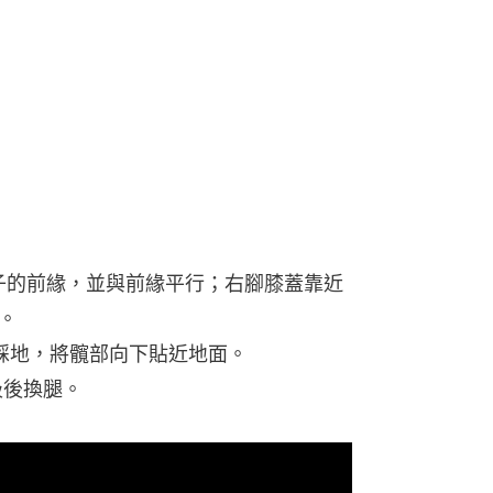
子的前緣，並與前緣平行；右腳膝蓋靠近
。
踩地，將髖部向下貼近地面。
吸後換腿。