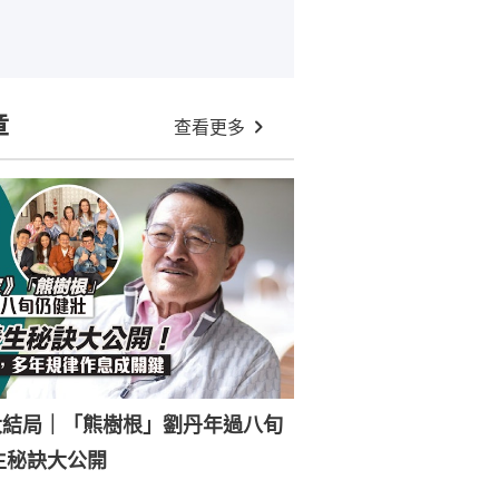
章
查看更多
大結局｜「熊樹根」劉丹年過八旬
生秘訣大公開