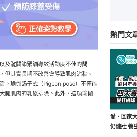
熱門文
以及髖關節緊繃導致活動度不佳的問
，但其實長期不改善會導致肌肉沾黏、
瑜伽鴿子式（Pigeon pose）不僅能
大腿肌肉的乳酸排除。此外，這項瑜伽
愛．回家
仍健壯 養