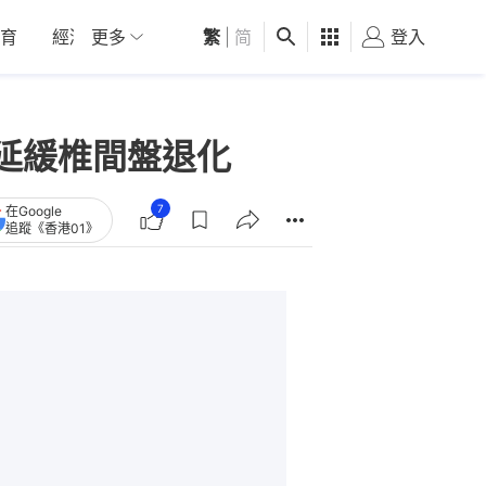
育
經濟
更多
01深圳
繁
觀點
|
简
健康
好食玩飛
登入
女
延緩椎間盤退化
7
在Google
追蹤《香港01》