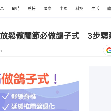
息
即時
熱榜
國際
中國
科技
生活
體
放鬆髖關節必做鴿子式 3步驟
41