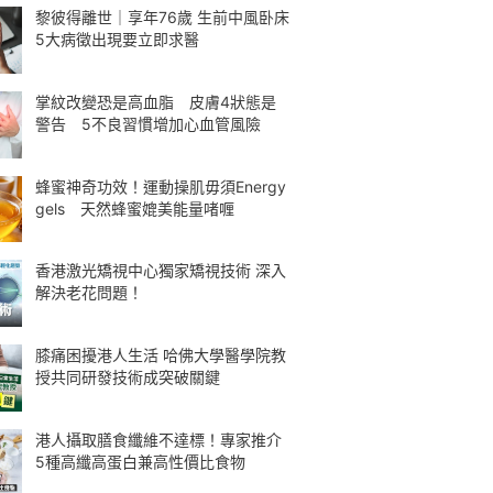
黎彼得離世｜享年76歲 生前中風卧床
5大病徵出現要立即求醫
掌紋改變恐是高血脂 皮膚4狀態是
警告 5不良習慣增加心血管風險
蜂蜜神奇功效！運動操肌毋須Energy
gels 天然蜂蜜媲美能量啫喱
香港激光矯視中心獨家矯視技術 深入
解決老花問題！
膝痛困擾港人生活 哈佛大學醫學院教
授共同研發技術成突破關鍵
港人攝取膳食纖維不達標！專家推介
5種高纖高蛋白兼高性價比食物