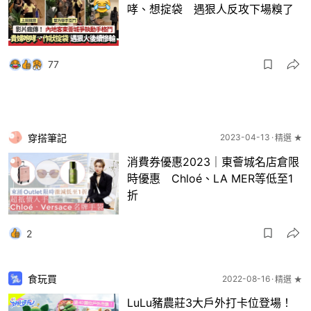
哮、想掟袋 遇狠人反攻下場糗了
77
穿搭筆記
2023-04-13
精選 ★
消費券優惠2023｜東薈城名店倉限
時優惠 Chloé、LA MER等低至1
折
2
食玩買
2022-08-16
精選 ★
LuLu豬農莊3大戶外打卡位登場！