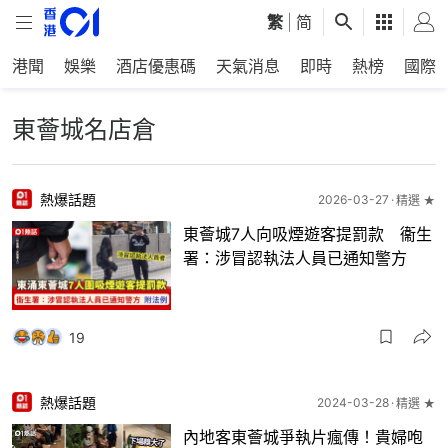
繁
|
简
港聞
娛樂
酒店優惠碼
天氣消息
即時
熱榜
國際
東薈城名店倉
熱爆話題
2026-03-27
精選 ★
東薈城7人向吸煙遊客提罰款 衞生
署：涉冒認執法人員已通知警方
19
熱爆話題
2024-03-28
精選 ★
內地客東薈城爭執片瘋傳！貴婦咆