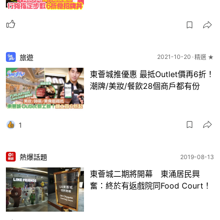
旅遊
2021-10-20
精選 ★
東薈城推優惠 最抵Outlet價再6折！
潮牌/美妝/餐飲28個商戶都有份
1
熱爆話題
2019-08-13
東薈城二期將開幕 東涌居民興
奮：終於有返戲院同Food Court！