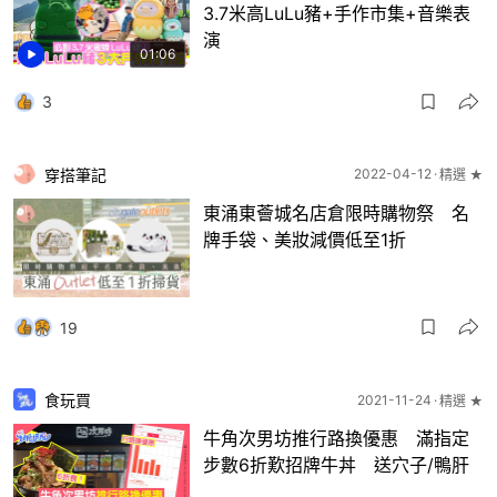
3.7米高LuLu豬+手作市集+音樂表
演
01:06
3
穿搭筆記
2022-04-12
精選 ★
東涌東薈城名店倉限時購物祭 名
牌手袋、美妝減價低至1折
19
食玩買
2021-11-24
精選 ★
牛角次男坊推行路換優惠 滿指定
步數6折歎招牌牛丼 送穴子/鴨肝