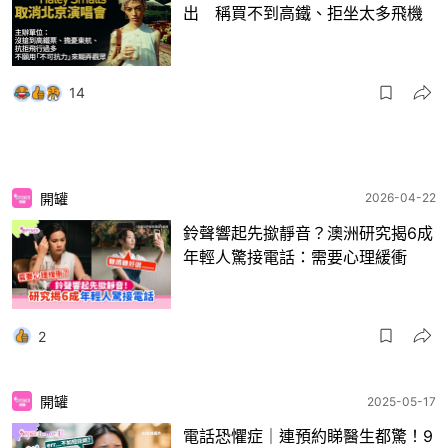
出 稱買不到高鐵、拒坐太多飛機
14
開罐
2026-04-22
鈴聲響起先撳靜音？澳洲研究揭6成
年輕人驚接電話：需要心理緩衝
2
開罐
2025-05-17
電話恐懼症｜連預約睇醫生都驚！9