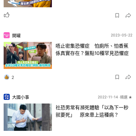
開罐
2023-05-22
唔止密集恐懼症 怕廁所、怕香蕉
係真實存在？盤點10種罕見恐懼症
2
大國小事
2022-11-14
精選 ★
社恐男常有瀕死體驗「以為下一秒
就要死」 原來患上這種病？