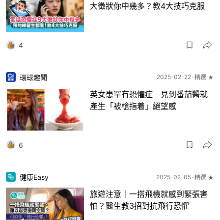
大徴狀你中幾多？教4大技巧克服
4
環球趣聞
2025-02-22
精選 ★
英女患罕有恐懼症 見到番茄醬就
產生「被槍指着」絕望感
6
健康Easy
2025-02-05
精選 ★
旅遊注意｜一搭飛機就感到緊張害
怕？醫生教3招對抗飛行恐懼