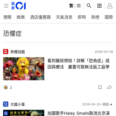
繁
|
简
港聞
娛樂
酒店優惠碼
天氣消息
即時
熱榜
國際
恐懼症
熱爆話題
2026-05-28
看到雞就想逃！詳解「恐鳥症」成
因與療法 嚴重可致無法返工返學
2
大國小事
2026-04-24
精選 ★
加國歌手Haley Smalls取消北京演