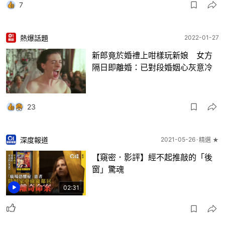
7
熱爆話題
2022-01-27
新郎竟於婚禮上咁樣玩新娘 女方
隔日即離婚：已對段婚姻心灰意冷
23
深度報道
2021-05-26
精選 ★
【窺密．影評】經不起推敲的「後
窗」驚魂
02:31